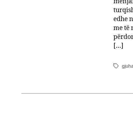
mënjan
turqis
edhe n
me të 
përdor
[…]
gjuh
Tags