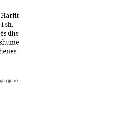
a
 Harfit
ipes
i sh.
pës dhe
ruar
e shumë
hënës.
pja gjuhe