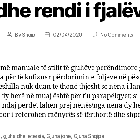
he rendi i fjalëv
on
By
Shqip
02/04/2020
No Comments
Post
Post
Pë
author
date
dh
ren
i
më manuale të stilit të gjuhëve perëndimore 
fja
la për të kufizuar përdorimin e foljeve në pës
në
ëshilla nuk duan të thonë thjesht se nëna i la
fjal
 dy herë në muaj është për t’u parapëlqyer, si
, ndaj perdet lahen prej nënës/nga nëna dy h
por i referohen mënyrës së tërthortë dhe shp
a
,
gjuha dhe letersia
,
Gjuha jone
,
Gjuha Shqipe