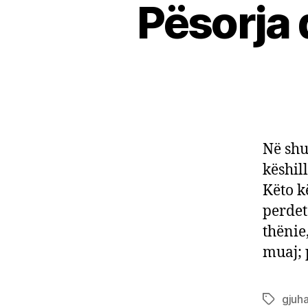
Pësorja d
Në shu
këshil
Këto k
perdet
thënie
muaj; 
gjuh
Tags