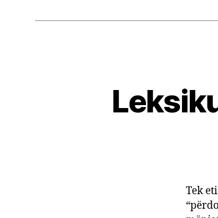
Leksiku
Tek eti
“përdo