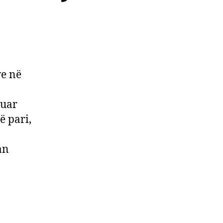
fologji
rash
rveçëm
ve në
quar
ë pari,
an