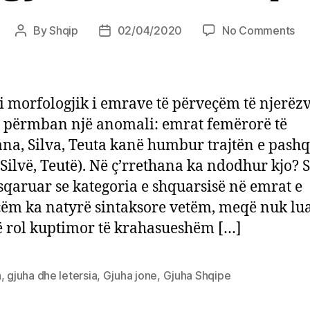
on
By
Shqip
02/04/2020
No Comments
Post
Post
Mor
author
date
em
të
pë
i morfologjik i emrave të përveçëm të njerëz
 përmban një anomali: emrat femërorë të
Zana, Silva, Teuta kanë humbur trajtën e pash
 Silvë, Teutë). Në ç’rrethana ka ndodhur kjo? S
sqaruar se kategoria e shquarsisë në emrat e
ëm ka natyrë sintaksore vetëm, meqë nuk lu
 rol kuptimor të krahasueshëm […]
a
,
gjuha dhe letersia
,
Gjuha jone
,
Gjuha Shqipe