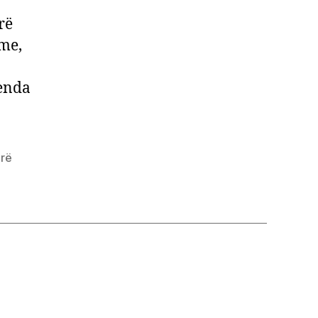
rë
ime,
renda
arë