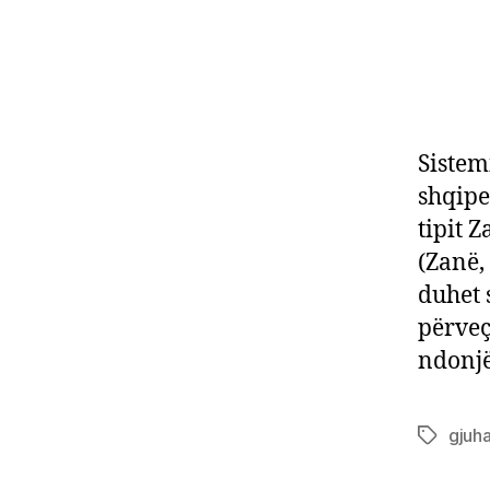
Sistem
shqipe
tipit 
(Zanë,
duhet 
përveç
ndonjë
gjuh
Tags