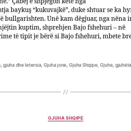
ë.” Çabej e shpjegon këtë nga
htja baykuş “kukuvajkë”, duke shtuar se ka hy
ë bullgarishten. Unë kam dëgjuar, nga nëna 
njëjtin kuptim, shprehjen Bajo fshehuri – në
ime të tipit je bërë si Bajo fshehuri, mbete b
a
,
gjuha dhe letersia
,
Gjuha jone
,
Gjuha Shqipe
,
Gjuhe
,
gjuhët
Categories
GJUHA SHQIPE