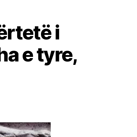
ërtetë i
ha e tyre,
umerët”,
pi
tetë