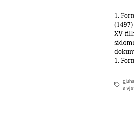
1. For
(1497) 
XV-fil
sidomo
dokume
1. For
gjuha
Tags
e vje