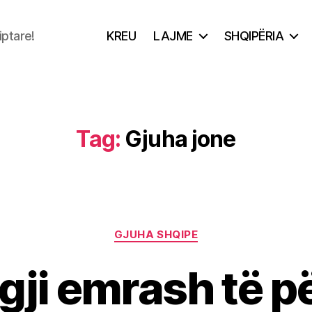
iptare!
KREU
LAJME
SHQIPËRIA
Tag:
Gjuha jone
Categories
GJUHA SHQIPE
gji emrash të 