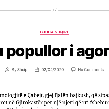
Categories
GJUHA SHQIPE
 popullor i ago
on
By
Shqip
02/04/2020
No Comments
Post
Post
Le
author
date
pop
i
ag
mologjitë e Çabejt, gjej fjalën bajkush, që sipas
ret në Gjirokastër për një njeri që rri fshehur