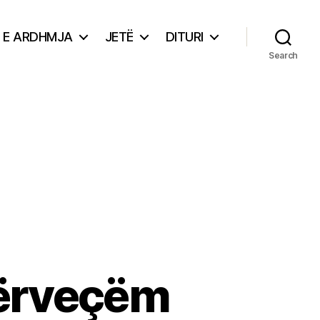
E ARDHMJA
JETË
DITURI
Search
përveçëm