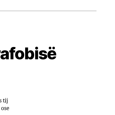
rafobisë
ksiku
ullor
orafobisë
 tij
 ose