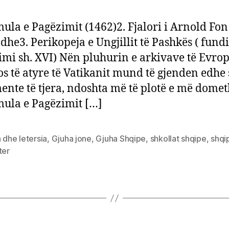
par
të
mula e Pagëzimit (1462)2. Fjalori i Arnold Fon
shq
dhe3. Perikopeja e Ungjillit të Pashkës ( fundi 
së
limi sh. XVI) Nën pluhurin e arkivave të Evro
shk
s të atyre të Vatikanit mund të gjenden edh
nte të tjera, ndoshta më të plotë e më domet
mula e Pagëzimit […]
 dhe letersia
,
Gjuha jone
,
Gjuha Shqipe
,
shkollat shqipe
,
shqi
ter