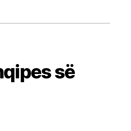
hqipes së
kumentet