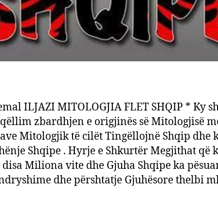
emal ILJAZI MITOLOGJIA FLET SHQIP * Ky s
i qëllim zbardhjen e origjinës së Mitologjisë 
ave Mitologjik të cilët Tingëllojnë Shqip dhe 
ënje Shqipe . Hyrje e Shkurtër Megjithat që 
 disa Miliona vite dhe Gjuha Shqipe ka pësua
dryshime dhe përshtatje Gjuhësore thelbi mb