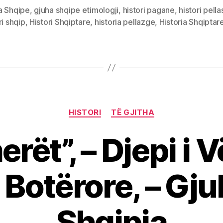
a Shqipe
,
gjuha shqipe etimologji
,
histori pagane
,
histori pell
ri shqip
,
Histori Shqiptare
,
historia pellazge
,
Historia Shqiptar
Categories
HISTORI
TË GJITHA
ët”, – Djepi i V
Botërore, – Gju
Shqipja