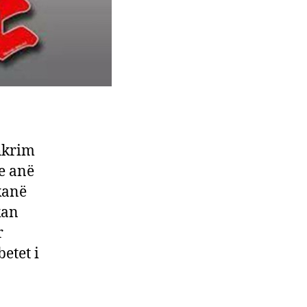
hkrim
me anë
kanë
kan
r
etet i