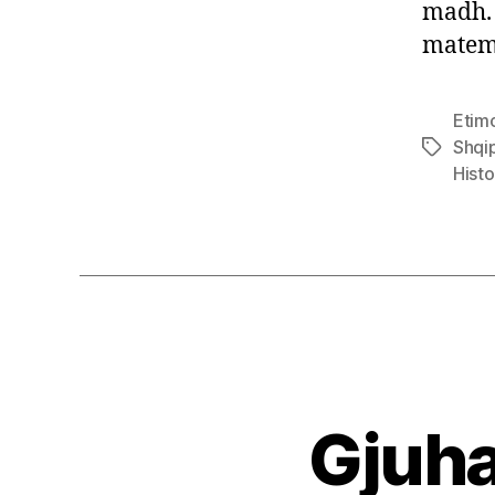
madh. 
matema
Etimo
Shqi
Tags
Histo
Gjuha