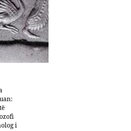
a
ruan:
të
ozofi
olog i