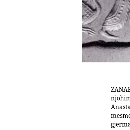
ZANAF
njohim
Anasta
mesme 
gjerma