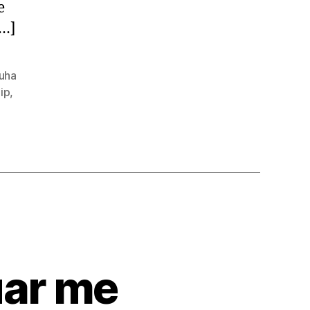
e
[…]
uha
qip
,
uar me