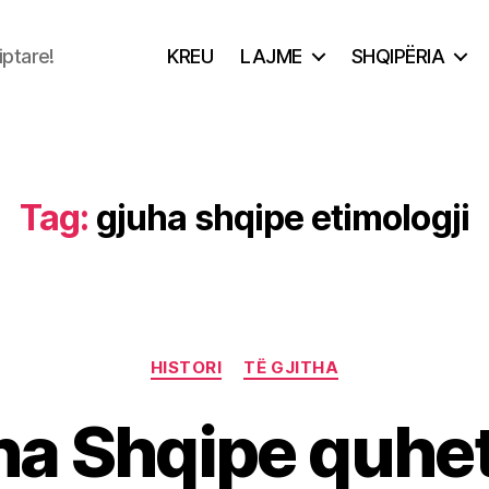
iptare!
KREU
LAJME
SHQIPËRIA
Tag:
gjuha shqipe etimologji
Categories
HISTORI
TË GJITHA
ha Shqipe quhet