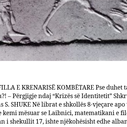
ILLA E KRENARISË KOMBËTARE Pse duhet t
?! – Përgjigje ndaj “Krizës së Identitetit” Shk
s S. SHUKE Në librat e shkollës 8-vjeçare apo 
kemi mësuar se Laibnici, matematikani e fil
n i shekullit 17, ishte njëkohësisht edhe alban