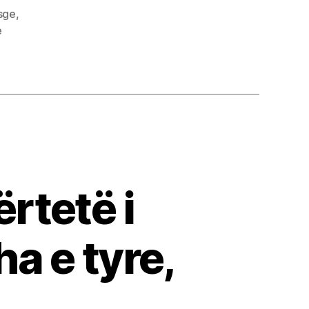
asge
,
e
ërtetë i
ha e tyre,