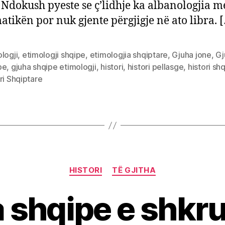
Ndokush pyeste se ç’lidhje ka albanologjia m
tikën por nuk gjente përgjigje në ato libra. 
logji
,
etimologji shqipe
,
etimologjia shqiptare
,
Gjuha jone
,
Gj
pe
,
gjuha shqipe etimologji
,
histori
,
histori pellasge
,
histori sh
ri Shqiptare
Categories
HISTORI
TË GJITHA
 shqipe e shkr