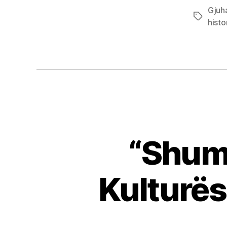
Gjuh
Tags
histo
“Shumer
Kulturës 