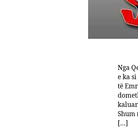
Nga Q
e ka s
të Emr
dometh
kaluar
Shum n
[…]