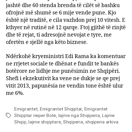
jashtë dhe 60 stenda brenda të cilët së bashku
ofrojnë më shumë se 6 mije vende pune. Kjo
është një traditë, e cila vazhdon prej 10 vitesh. E
kthyer në rutinë në 12 qarqe. Ftoj gjithë të rinjtë
dhe të rejat, ti adresojnë nevojat e tyre, me
ofertën e sjellë nga këto biznese.
Ndërkohë kryeministri Edi Rama ka komentuar
ne rrjetet sociale te dhënat e fundit te bankës
botërore ne lidhje me punësimin ne Shqipëri.
Shefi i ekzekutivit ka vene ne dukje se qe prej
vitit 2013, papunësia ne vendin tone është ulur
me 6%.
Emigrantet
,
Emigrantet Shqiptar
,
Emigrantet
Shqiptar neper Bote
,
lajme nga Shqiperia
,
Lajme
Tags
Shqip
,
lajme shqiptare
,
Shqiperia
,
shqiperia arkiva