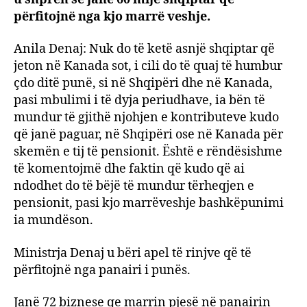
përfitojnë nga kjo marrë veshje.
Anila Denaj: Nuk do të ketë asnjë shqiptar që
jeton në Kanada sot, i cili do të quaj të humbur
çdo ditë punë, si në Shqipëri dhe në Kanada,
pasi mbulimi i të dyja periudhave, ia bën të
mundur të gjithë njohjen e kontributeve kudo
që janë paguar, në Shqipëri ose në Kanada për
skemën e tij të pensionit. Është e rëndësishme
të komentojmë dhe faktin që kudo që ai
ndodhet do të bëjë të mundur tërheqjen e
pensionit, pasi kjo marrëveshje bashkëpunimi
ia mundëson.
Ministrja Denaj u bëri apel të rinjve që të
përfitojnë nga panairi i punës.
Janë 72 biznese qe marrin pjesë në panairin