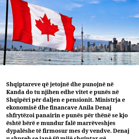
iu
njihe
pensi
Shqiptareve që jetojnë dhe punojnë në
Kanda do tu njihen edhe vitet e punës në
Shqipëri për daljen e pensionit. Ministrja e
ekonomisë dhe financave Anila Denaj
shfrytëzoi panairin e punës për thënë se kjo
është bërë e mundur falë marrëveshjes
dypalëshe të firmosur mes dy vendve. Denaj
u shpreh se janë 60 mijë shqiptar që