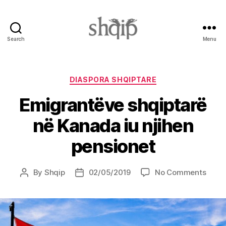
Search
Menu
Shqip.info
Categories
DIASPORA SHQIPTARE
Emigrantëve shqiptarë
në Kanada iu njihen
pensionet
on
By
Shqip
02/05/2019
No Comments
Post
Post
Emig
author
date
shqip
në
Kana