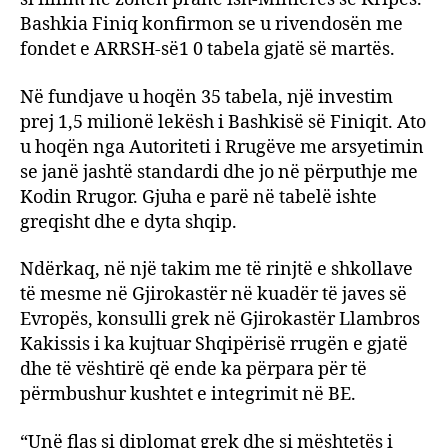
Bashkia Finiq konfirmon se u rivendosën me
fondet e ARRSH-së1 0 tabela gjatë së martës.
Në fundjave u hoqën 35 tabela, një investim
prej 1,5 milionë lekësh i Bashkisë së Finiqit. Ato
u hoqën nga Autoriteti i Rrugëve me arsyetimin
se janë jashtë standardi dhe jo në përputhje me
Kodin Rrugor. Gjuha e parë në tabelë ishte
greqisht dhe e dyta shqip.
Ndërkaq, në një takim me të rinjtë e shkollave
të mesme në Gjirokastër në kuadër të javes së
Evropës, konsulli grek në Gjirokastër Llambros
Kakissis i ka kujtuar Shqipërisë rrugën e gjatë
dhe të vështirë që ende ka përpara për të
përmbushur kushtet e integrimit në BE.
“Unë flas si diplomat grek dhe si mështetës i