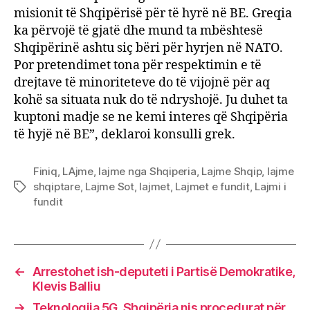
misionit të Shqipërisë për të hyrë në BE. Greqia
ka përvojë të gjatë dhe mund ta mbështesë
Shqipërinë ashtu siç bëri për hyrjen në NATO.
Por pretendimet tona për respektimin e të
drejtave të minoriteteve do të vijojnë për aq
kohë sa situata nuk do të ndryshojë. Ju duhet ta
kuptoni madje se ne kemi interes që Shqipëria
të hyjë në BE”, deklaroi konsulli grek.
Finiq
,
LAjme
,
lajme nga Shqiperia
,
Lajme Shqip
,
lajme
shqiptare
,
Lajme Sot
,
lajmet
,
Lajmet e fundit
,
Lajmi i
Tags
fundit
←
Arrestohet ish-deputeti i Partisë Demokratike,
Klevis Balliu
→
Teknologjia 5G, Shqipëria nis procedurat për