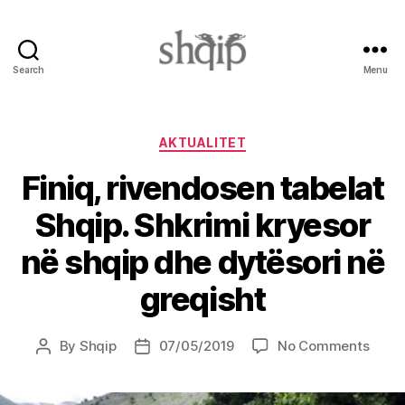
Search
Menu
Shqip.info
Categories
AKTUALITET
Finiq, rivendosen tabelat
Shqip. Shkrimi kryesor
në shqip dhe dytësori në
greqisht
on
By
Shqip
07/05/2019
No Comments
Post
Post
Finiq,
author
date
riven
tabel