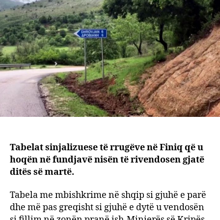
Shqip
Shkri
kryes
në
shqip
dhe
dytës
në
greqi
Tabelat sinjalizuese të rrugëve në Finiq që u
hoqën në fundjavë nisën të rivendosen gjatë
ditës së martë.
Tabela me mbishkrime në shqip si gjuhë e parë
dhe më pas greqisht si gjuhë e dytë u vendosën
si fillim në zonën pranë ish-Minierës së Kripës.