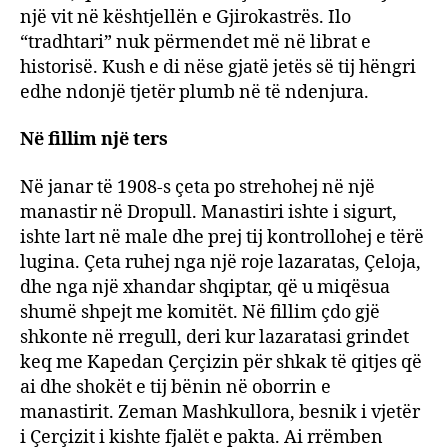
një vit në kështjellën e Gjirokastrës. Ilo
“tradhtari” nuk përmendet më në librat e
historisë. Kush e di nëse gjatë jetës së tij hëngri
edhe ndonjë tjetër plumb në të ndenjura.
Në fillim një ters
Në janar të 1908-s çeta po strehohej në një
manastir në Dropull. Manastiri ishte i sigurt,
ishte lart në male dhe prej tij kontrollohej e tërë
lugina. Çeta ruhej nga një roje lazaratas, Çeloja,
dhe nga një xhandar shqiptar, që u miqësua
shumë shpejt me komitët. Në fillim çdo gjë
shkonte në rregull, deri kur lazaratasi grindet
keq me Kapedan Çerçizin për shkak të qitjes që
ai dhe shokët e tij bënin në oborrin e
manastirit. Zeman Mashkullora, besnik i vjetër
i Çerçizit i kishte fjalët e pakta. Ai rrëmben