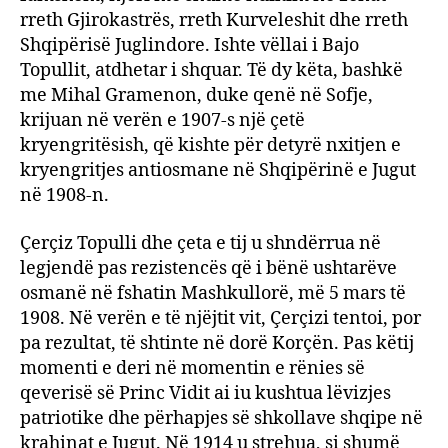
rreth Gjirokastrës, rreth Kurveleshit dhe rreth
Shqipërisë Juglindore. Ishte vëllai i Bajo
Topullit, atdhetar i shquar. Të dy këta, bashkë
me Mihal Gramenon, duke qenë në Sofje,
krijuan në verën e 1907-s një çetë
kryengritësish, që kishte për detyrë nxitjen e
kryengritjes antiosmane në Shqipërinë e Jugut
në 1908-n.
Çerçiz Topulli dhe çeta e tij u shndërrua në
legjendë pas rezistencës që i bënë ushtarëve
osmanë në fshatin Mashkullorë, më 5 mars të
1908. Në verën e të njëjtit vit, Çerçizi tentoi, por
pa rezultat, të shtinte në dorë Korçën. Pas këtij
momenti e deri në momentin e rënies së
qeverisë së Princ Vidit ai iu kushtua lëvizjes
patriotike dhe përhapjes së shkollave shqipe në
krahinat e Jugut. Në 1914 u strehua, si shumë