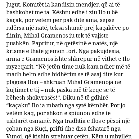
Jugut. Komitët ia kandisin mendjen që ai të
bashkohet me ta. Kështu edhe i ziu Ilo u bë
kaçak, por vetëm për pak ditë ama, sepse
ndërsa një natë, teksa shumë prej kaçakëve po
flinin, Mihal Gramenos iu tek të vajiste
pushkën. Papritur, në qetësinë e natës, një
krismë e thatë gjëmon fort. Nga pakujdesia,
arma e Gramenos ishte shkrepur në vithet e Ilo
myzeqarit. “Në jetën time nuk kam ndier më të
madh helm edhe hidhërim se të asaj dite kur
plagosa Ilon – shkruan Mihal Gramenoja në
kujtimet e tij – nuk paska më të keqe se të
bëhesh shokvrasës!”. Diku në të gdhirë
“kaçaku” Ilo ia mbath nga sytë këmbët. Por jo
vetëm kaq, por shkon e spiunon edhe te
ushtarët osmanë. Nga tradhtia e Ilos e pësoi një
çoban nga Kuçi, prifti dhe disa fshatarë nga
Vunoi, që kishin strehuar çetën. Këta u mbyllën