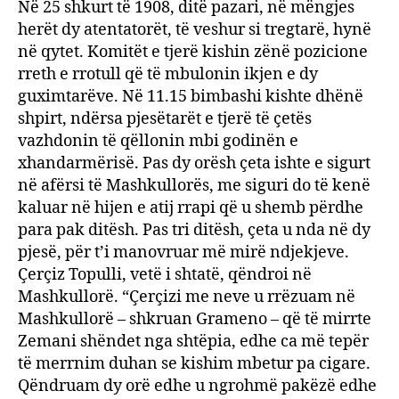
Në 25 shkurt të 1908, ditë pazari, në mëngjes
herët dy atentatorët, të veshur si tregtarë, hynë
në qytet. Komitët e tjerë kishin zënë pozicione
rreth e rrotull që të mbulonin ikjen e dy
guximtarëve. Në 11.15 bimbashi kishte dhënë
shpirt, ndërsa pjesëtarët e tjerë të çetës
vazhdonin të qëllonin mbi godinën e
xhandarmërisë. Pas dy orësh çeta ishte e sigurt
në afërsi të Mashkullorës, me siguri do të kenë
kaluar në hijen e atij rrapi që u shemb përdhe
para pak ditësh. Pas tri ditësh, çeta u nda në dy
pjesë, për t’i manovruar më mirë ndjekjeve.
Çerçiz Topulli, vetë i shtatë, qëndroi në
Mashkullorë. “Çerçizi me neve u rrëzuam në
Mashkullorë – shkruan Grameno – që të mirrte
Zemani shëndet nga shtëpia, edhe ca më tepër
të merrnim duhan se kishim mbetur pa cigare.
Qëndruam dy orë edhe u ngrohmë pakëzë edhe