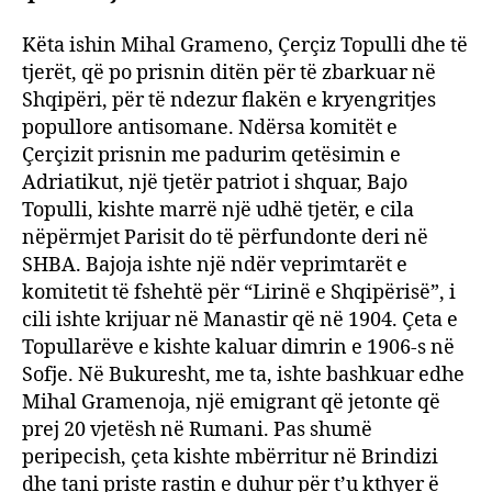
Këta ishin Mihal Grameno, Çerçiz Topulli dhe të
tjerët, që po prisnin ditën për të zbarkuar në
Shqipëri, për të ndezur flakën e kryengritjes
popullore antisomane. Ndërsa komitët e
Çerçizit prisnin me padurim qetësimin e
Adriatikut, një tjetër patriot i shquar, Bajo
Topulli, kishte marrë një udhë tjetër, e cila
nëpërmjet Parisit do të përfundonte deri në
SHBA. Bajoja ishte një ndër veprimtarët e
komitetit të fshehtë për “Lirinë e Shqipërisë”, i
cili ishte krijuar në Manastir që në 1904. Çeta e
Topullarëve e kishte kaluar dimrin e 1906-s në
Sofje. Në Bukuresht, me ta, ishte bashkuar edhe
Mihal Gramenoja, një emigrant që jetonte që
prej 20 vjetësh në Rumani. Pas shumë
peripecish, çeta kishte mbërritur në Brindizi
dhe tani priste rastin e duhur për t’u kthyer ë