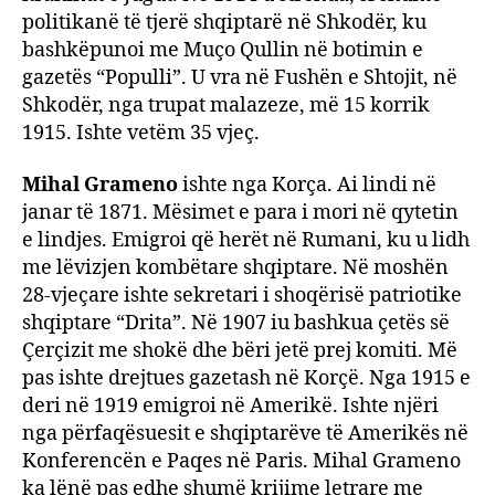
politikanë të tjerë shqiptarë në Shkodër, ku
bashkëpunoi me Muço Qullin në botimin e
gazetës “Populli”. U vra në Fushën e Shtojit, në
Shkodër, nga trupat malazeze, më 15 korrik
1915. Ishte vetëm 35 vjeç.
Mihal Grameno
ishte nga Korça. Ai lindi në
janar të 1871. Mësimet e para i mori në qytetin
e lindjes. Emigroi që herët në Rumani, ku u lidh
me lëvizjen kombëtare shqiptare. Në moshën
28-vjeçare ishte sekretari i shoqërisë patriotike
shqiptare “Drita”. Në 1907 iu bashkua çetës së
Çerçizit me shokë dhe bëri jetë prej komiti. Më
pas ishte drejtues gazetash në Korçë. Nga 1915 e
deri në 1919 emigroi në Amerikë. Ishte njëri
nga përfaqësuesit e shqiptarëve të Amerikës në
Konferencën e Paqes në Paris. Mihal Grameno
ka lënë pas edhe shumë krijime letrare me