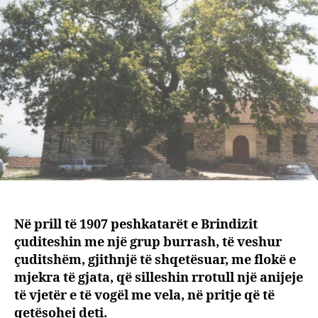
e
rrapit
që
nuk
është
më
Në prill të 1907 peshkatarët e Brindizit
çuditeshin me një grup burrash, të veshur
çuditshëm, gjithnjë të shqetësuar, me flokë e
mjekra të gjata, që silleshin rrotull një anijeje
të vjetër e të vogël me vela, në pritje që të
qetësohej deti.