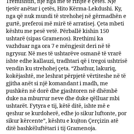
Tremishtin, një nga më të rinjtë e çetës. Një
tjetër anëtar i çetës, Hito Kërma-Lekdushi. Ky,
nga që nuk mundi të strehohej në gërmadhën e
gurtë, preferoi më mirë të arratisej. Çeta mbeti
kështu me pesë vetë. Përballë kishin 150
ushtarë (sipas Gramenos). Rrethimi ka
vazhduar nga ora 7 e mëngjesit deri në të
ngrysur. Në mes të ushtarëve osmanë të vrarë
ishte edhe kallauzi, tradhtari që i tregoi ushtrisë
vendin ku strehohej çeta. “Zbathur, lakuriq,
kokëjashtë, me leshrat përpjetë vërtiteshe në të
gjitha anët si një komandant i madh, me
pushkën në dorë dhe gjashtoren në dhëmbë
duke na mburrur neve dhe duke qëlluar mbi
ushtarët. Fytyra e tij, këtë ditë, ishte më e
qeshur se kurdoherë, edhe jo sikur luftonte, por
sikur kërcente”, kështu e kujton Çerçizin atë
ditë bashkëluftëtari i tij Gramenoja.