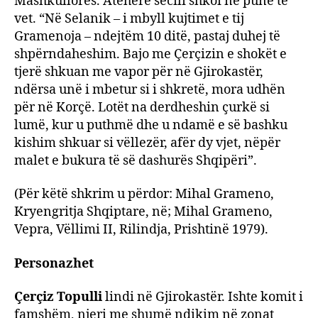
Mashkullorës. Atëherë secili shkoi në punë të
vet. “Në Selanik – i mbyll kujtimet e tij
Gramenoja – ndejtëm 10 ditë, pastaj duhej të
shpërndaheshim. Bajo me Çerçizin e shokët e
tjerë shkuan me vapor për në Gjirokastër,
ndërsa unë i mbetur si i shkretë, mora udhën
për në Korçë. Lotët na derdheshin çurkë si
lumë, kur u puthmë dhe u ndamë e së bashku
kishim shkuar si vëllezër, afër dy vjet, nëpër
malet e bukura të së dashurës Shqipëri”.
(Për këtë shkrim u përdor: Mihal Grameno,
Kryengritja Shqiptare, në; Mihal Grameno,
Vepra, Vëllimi II, Rilindja, Prishtinë 1979).
Personazhet
Çerçiz Topulli
lindi në Gjirokastër. Ishte komit i
famshëm, njeri me shumë ndikim në zonat