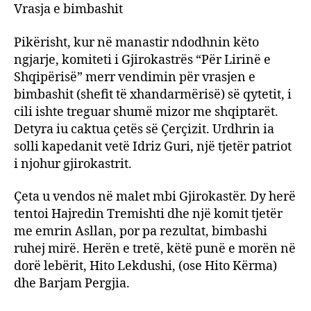
Vrasja e bimbashit
Pikërisht, kur në manastir ndodhnin këto
ngjarje, komiteti i Gjirokastrës “Për Lirinë e
Shqipërisë” merr vendimin për vrasjen e
bimbashit (shefit të xhandarmërisë) së qytetit, i
cili ishte treguar shumë mizor me shqiptarët.
Detyra iu caktua çetës së Çerçizit. Urdhrin ia
solli kapedanit vetë Idriz Guri, një tjetër patriot
i njohur gjirokastrit.
Çeta u vendos në malet mbi Gjirokastër. Dy herë
tentoi Hajredin Tremishti dhe një komit tjetër
me emrin Asllan, por pa rezultat, bimbashi
ruhej mirë. Herën e tretë, këtë punë e morën në
dorë lebërit, Hito Lekdushi, (ose Hito Kërma)
dhe Barjam Pergjia.