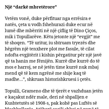
Një “darkë mbretërore”
Vetëm vonë, duke përfituar nga errësira e
natës, çeta u vodh fshehurazi duke ecur në
lumë dhe mbërriti në një çiflig të Dino Çiços,
mik i Topullarëve. Këtu jetonte një “evgjit” me
të shoqen. “Të uritur, iu shtruam tryezës dhe
hëgrëm një tenxhere plot me fasule, të cilat
ndofta evgjitërit i kishin përgatitur për një javë
që ta hanin me fëmijën. Kurrë dhe kurrë do të
mos e harroj, se në jetën time kurrë nuk mbaj
mend që të kem ngrënë me shije kaq të
madhe…”, shkruan historishkruesi i çetës.
Topulli, Grameno dhe të tjerët e vazhduan jetën
e kaçakut ndër male, deri në shpalljen e
Kushtetutës së 1908-s, pak kohë pas Luftës së