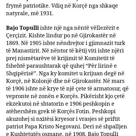
frymë patriotike. Vdiq në Korçë nga shkaqe
natyrale, më 1931.
Bajo Topulli
ishte një nga nëntë vëllezërit e
Çerçizit. Kishte lindur po në Gjirokastër në
1869. Në 1905 ishte nëndrejtor i gjimnazit turk
të Manastirit. Në nëntor të këtij viti ishte njëri
prej nismëtarëve të krijimit të Komitetit të
fshehtë paraushtarak që quhej “Për lirinë e
Shqipërisë”. Nga ky komitet u krijuan degë në
Korçë, në Kolonjë dhe në Gjirokastër. Në mars
të 1906 ishte në krye të një çete të armatosur, që
vepronte në zonën e Korçës. Pikërisht kjo çetë
ekzekutoi në shtatorin e 1906 peshkopin e
atëhershëm grek të Korçës Fotin. Peshkopi
akuzohej si nxitësi kryesor i vrasjes së priftit
patriot Papa Kristo Negovani. Deri në shpalljen
e Kushtetutës osmane, në 1908, Bajo Topulli