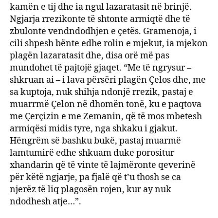
kamën e tij dhe ia ngul lazaratasit në brinjë.
Ngjarja rrezikonte të shtonte armiqtë dhe të
zbulonte vendndodhjen e çetës. Gramenoja, i
cili shpesh bënte edhe rolin e mjekut, ia mjekon
plagën lazaratasit dhe, disa orë më pas
mundohet të pajtojë gjaqet. “Me të ngrysur –
shkruan ai – i lava përsëri plagën Çelos dhe, me
sa kuptoja, nuk shihja ndonjë rrezik, pastaj e
muarrmë Çelon në dhomën tonë, ku e paqtova
me Çerçizin e me Zemanin, që të mos mbetesh
armiqësi midis tyre, nga shkaku i gjakut.
Hëngrëm së bashku bukë, pastaj muarmë
lamtumirë edhe shkuam duke porositur
xhandarin që të vinte të lajmëronte qeverinë
për këtë ngjarje, pa fjalë që t’u thosh se ca
njerëz të liq plagosën rojen, kur ay nuk
ndodhesh atje…”.