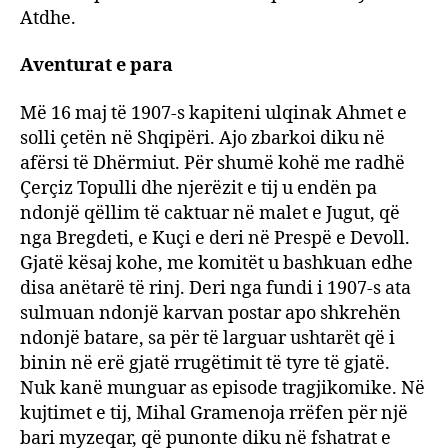
Atdhe.
Aventurat e para
Më 16 maj të 1907-s kapiteni ulqinak Ahmet e
solli çetën në Shqipëri. Ajo zbarkoi diku në
afërsi të Dhërmiut. Për shumë kohë me radhë
Çerçiz Topulli dhe njerëzit e tij u endën pa
ndonjë qëllim të caktuar në malet e Jugut, që
nga Bregdeti, e Kuçi e deri në Prespë e Devoll.
Gjatë kësaj kohe, me komitët u bashkuan edhe
disa anëtarë të rinj. Deri nga fundi i 1907-s ata
sulmuan ndonjë karvan postar apo shkrehën
ndonjë batare, sa për të larguar ushtarët që i
binin në erë gjatë rrugëtimit të tyre të gjatë.
Nuk kanë munguar as episode tragjikomike. Në
kujtimet e tij, Mihal Gramenoja rrëfen për një
bari myzeqar, që punonte diku në fshatrat e