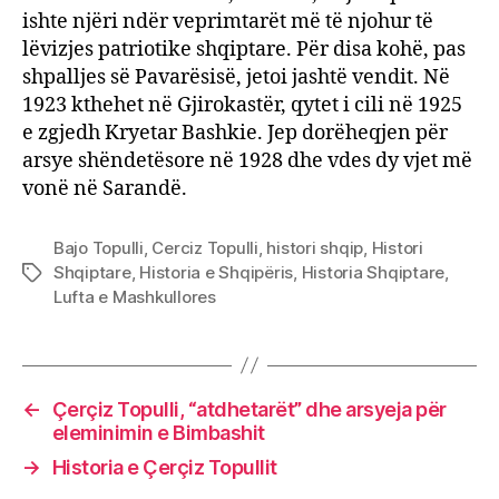
ishte njëri ndër veprimtarët më të njohur të
lëvizjes patriotike shqiptare. Për disa kohë, pas
shpalljes së Pavarësisë, jetoi jashtë vendit. Në
1923 kthehet në Gjirokastër, qytet i cili në 1925
e zgjedh Kryetar Bashkie. Jep dorëheqjen për
arsye shëndetësore në 1928 dhe vdes dy vjet më
vonë në Sarandë.
Bajo Topulli
,
Cerciz Topulli
,
histori shqip
,
Histori
Shqiptare
,
Historia e Shqipëris
,
Historia Shqiptare
,
Tags
Lufta e Mashkullores
←
Çerçiz Topulli, “atdhetarët” dhe arsyeja për
eleminimin e Bimbashit
→
Historia e Çerçiz Topullit