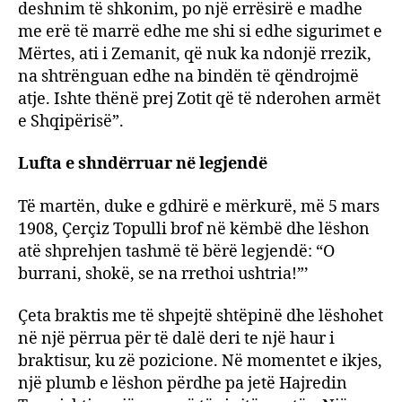
deshnim të shkonim, po një errësirë e madhe
me erë të marrë edhe me shi si edhe sigurimet e
Mërtes, ati i Zemanit, që nuk ka ndonjë rrezik,
na shtrënguan edhe na bindën të qëndrojmë
atje. Ishte thënë prej Zotit që të nderohen armët
e Shqipërisë”.
Lufta e shndërruar në legjendë
Të martën, duke e gdhirë e mërkurë, më 5 mars
1908, Çerçiz Topulli brof në këmbë dhe lëshon
atë shprehjen tashmë të bërë legjendë: “O
burrani, shokë, se na rrethoi ushtria!”’
Çeta braktis me të shpejtë shtëpinë dhe lëshohet
në një përrua për të dalë deri te një haur i
braktisur, ku zë pozicione. Në momentet e ikjes,
një plumb e lëshon përdhe pa jetë Hajredin