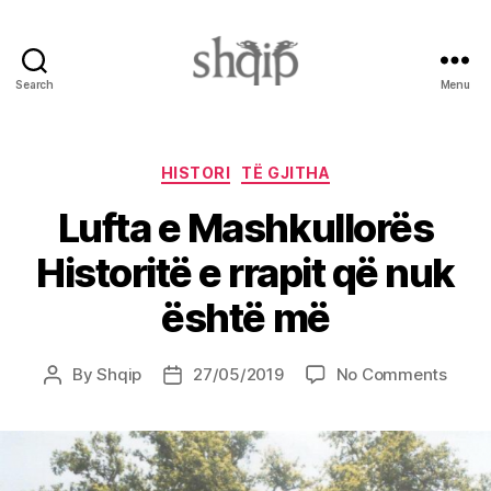
Search
Menu
Shqip.info
Categories
HISTORI
TË GJITHA
Lufta e Mashkullorës
Historitë e rrapit që nuk
është më
on
By
Shqip
27/05/2019
No Comments
Post
Post
Lufta
author
date
e
Mashk
Histor