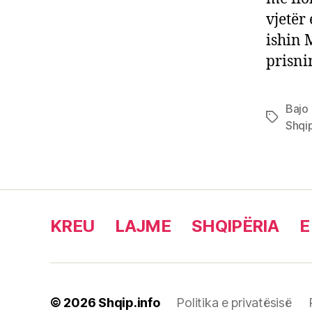
vjetër 
ishin 
prisni
Bajo 
Tags
Shqi
KREU
LAJME
SHQIPËRIA
E
© 2026
Shqip.info
Politika e privatësisë