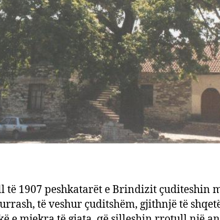
ll të 1907 peshkatarët e Brindizit çuditeshin 
urrash, të veshur çuditshëm, gjithnjë të shqet
ë e mjekra të gjata, që silleshin rrotull një ani