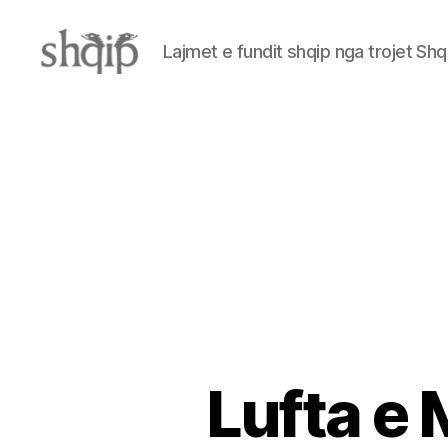
Lajmet e fundit shqip nga trojet Shq
Shqip.info
Lufta e 