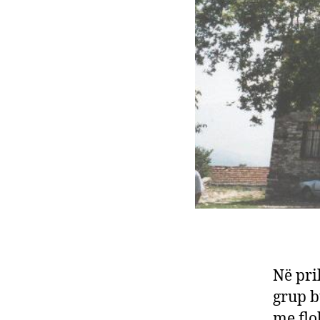
Në pri
grup b
me flok