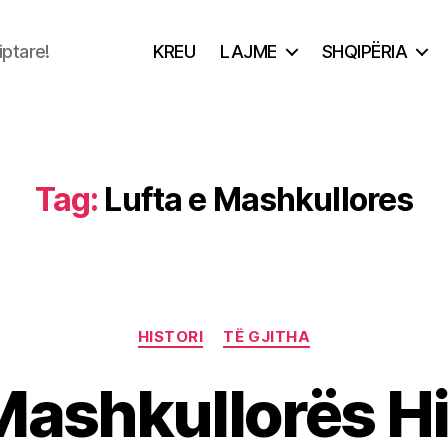
iptare!
KREU
LAJME
SHQIPËRIA
Tag:
Lufta e Mashkullores
Categories
HISTORI
TË GJITHA
Mashkullorës Hi