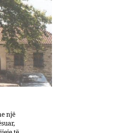
me një
ësuar,
jeje të