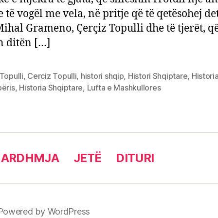
e të vogël me vela, në pritje që të qetësohej de
Mihal Grameno, Çerçiz Topulli dhe të tjerët, q
n ditën […]
Topulli
,
Cerciz Topulli
,
histori shqip
,
Histori Shqiptare
,
Histori
përis
,
Historia Shqiptare
,
Lufta e Mashkullores
 ARDHMJA
JETË
DITURI
Powered by WordPress