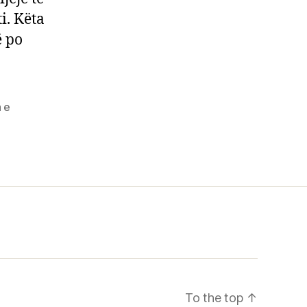
ti. Këta
ë po
a e
To the top
↑