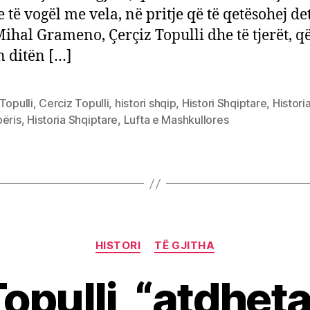
e të vogël me vela, në pritje që të qetësohej de
Mihal Grameno, Çerçiz Topulli dhe të tjerët, q
n ditën […]
Topulli
,
Cerciz Topulli
,
histori shqip
,
Histori Shqiptare
,
Histori
përis
,
Historia Shqiptare
,
Lufta e Mashkullores
Categories
HISTORI
TË GJITHA
opulli, “atdhet