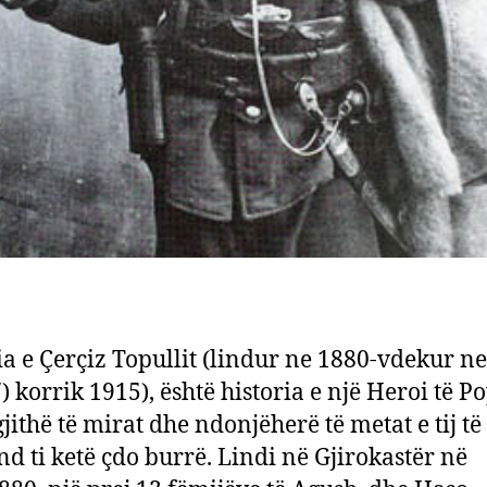
ia e Çerçiz Topullit (lindur ne 1880-vdekur ne
) korrik 1915), është historia e një Heroi të Po
gjithë të mirat dhe ndonjëherë të metat e tij të
d ti ketë çdo burrë. Lindi në Gjirokastër në