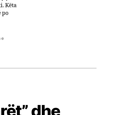
ti. Këta
ë po
a e
arët” dhe