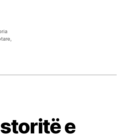
oria
ptare
,
storitë e