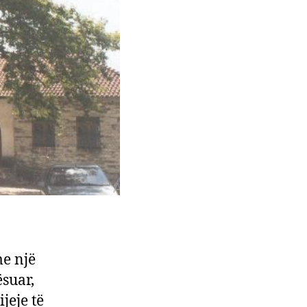
me një
ësuar,
jeje të