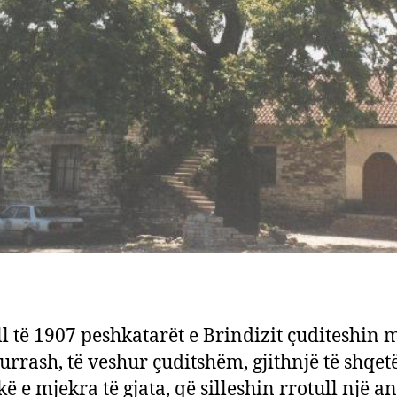
ll të 1907 peshkatarët e Brindizit çuditeshin 
urrash, të veshur çuditshëm, gjithnjë të shqet
ë e mjekra të gjata, që silleshin rrotull një ani