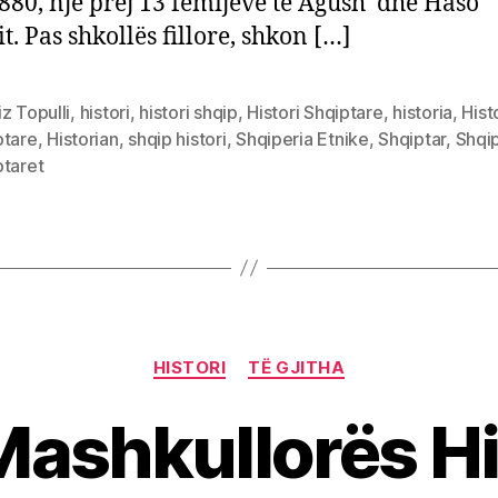
1880, një prej 13 fëmijëve të Agush dhe Haso
t. Pas shkollës fillore, shkon […]
z Topulli
,
histori
,
histori shqip
,
Histori Shqiptare
,
historia
,
Hist
ptare
,
Historian
,
shqip histori
,
Shqiperia Etnike
,
Shqiptar
,
Shqi
ptaret
Categories
HISTORI
TË GJITHA
Mashkullorës Hi