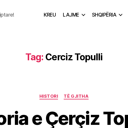
iptare!
KREU
LAJME
SHQIPËRIA
Tag:
Cerciz Topulli
Categories
HISTORI
TË GJITHA
oria e Çerçiz Top