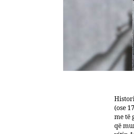
Histor
(ose 17
me të 
që mun