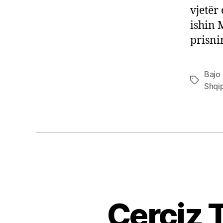
vjetër 
ishin 
prisni
Bajo 
Tags
Shqi
Çerçiz T