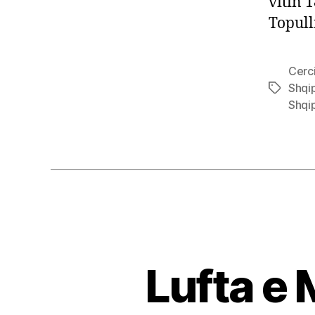
vitin 
Topulli
Cerci
Shqi
Tags
Shqi
Lufta e 