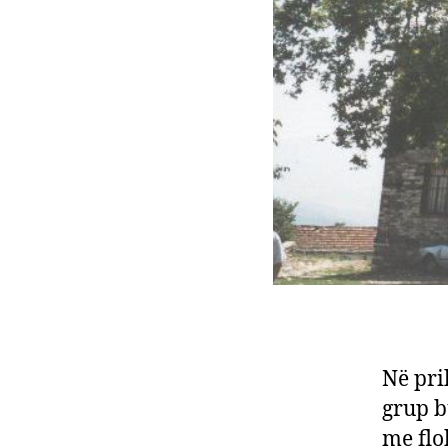
Në pri
grup b
me flok