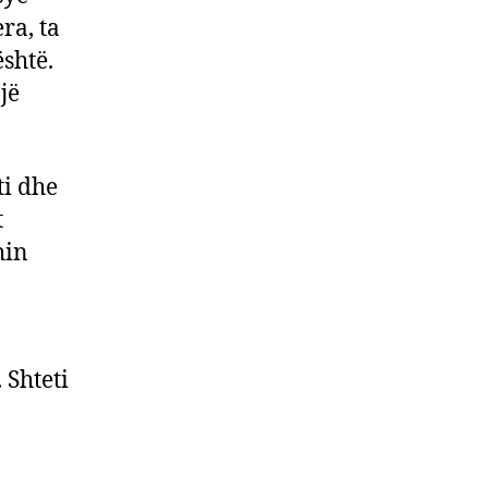
ra, ta
shtë.
jë
ti dhe
t
hin
 Shteti