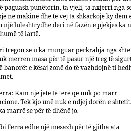
ë paguash punëtorin, ta vjeli, ta nxjerri nga se
jë në makinë dhe të vej ta shkarkojë ky dëm ë
h një luleshtrydhe deri në fazën e pjekjes ka n
shumë të lartë.
i tregon se u ka munguar përkrahja nga shte
uk merren masa për të pasur një treg të sigur
ë banorët e kësaj zonë do të vazhdojnë ti hed
imet.
erra: Kam një jetë të tërë që nuk po marr
cione. Tek kjo unë nuk e ndjej dorën e shtetit.
ka marrë se për të dhënë jo.
bi Ferra edhe një mesazh për të gjitha ata