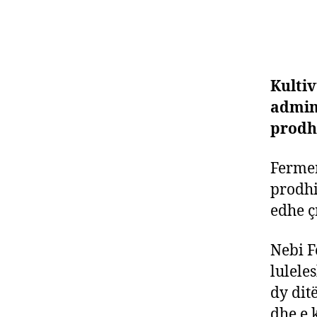
Kultiv
admin
prodhi
Fermer
prodhi
edhe çm
Nebi F
lulele
dy dit
dhe e 