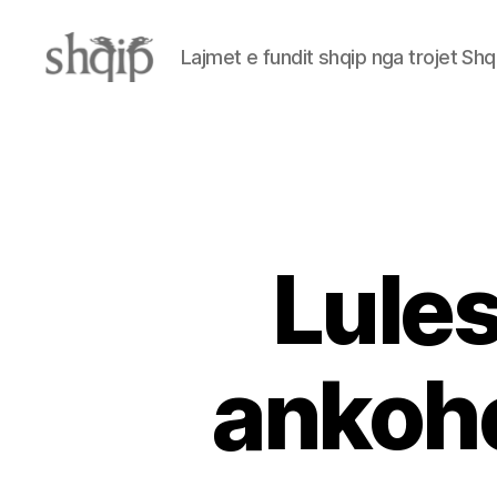
Lajmet e fundit shqip nga trojet Shq
Shqip.info
Lules
ankohe