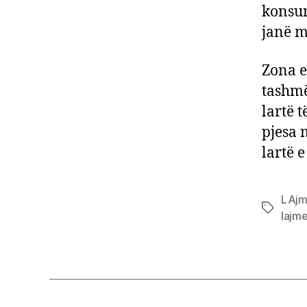
konsum
janë 
Zona e
tashmë
lartë 
pjesa 
lartë 
LAj
Tags
lajme