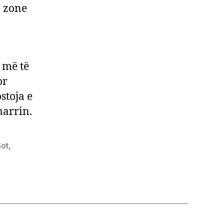
j zone
 më të
or
stoja e
marrin.
Sot
,