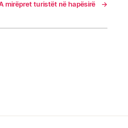
 mirëpret turistët në hapësirë
→