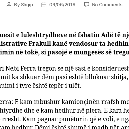
on
By
Shqip
09/06/2019
No Comments
Post
Post
Lul
author
date
pa
tre
an
uesit e luleshtrydheve në fshatin Adë të nj
fe
istrative Frakull kanë vendosur ta hedhin
në
min në tokë, si pasojë e mungesës së tregu
Fie
i Nebi Ferra tregon se një sasi e konsiderue
mit ka shkuar dëm pasi është bllokuar shitja,
imi i tyre është tepër i ulët.
erra: E kam mbushur kamionçinën rrafsh m
shtyrdhe dhe e kam hedhur në plera. E kam 
ë rresht. Kam paguar punëtorin që e voli, e n
kam hedhur. Dëmi është shumë i madh për ar