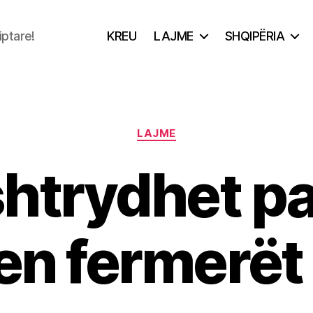
iptare!
KREU
LAJME
SHQIPËRIA
Categories
LAJME
htrydhet pa
n fermerët 