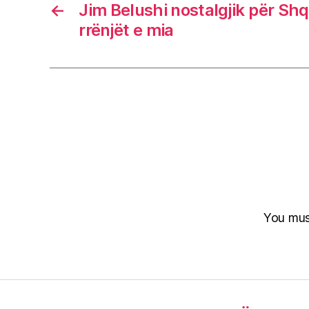
←
Jim Belushi nostalgjik për Shq
rrënjët e mia
You mu