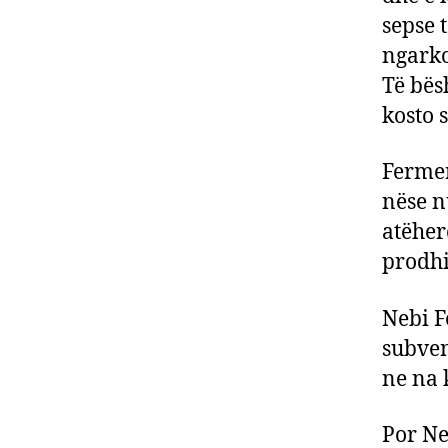
sepse t
ngarko
Të bës
kosto 
Fermer
nëse n
atëher
prodh
Nebi F
subven
ne na 
Por Ne