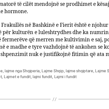
atorë të cilët mendojnë se prodhimet e kësa
me hormone.
 Frakullës në Bashkinë e Fierit është e njohur
 për kulturën e luleshtrydhes dhe ka numrin
të fermerëve që merren me kultivimin e saj, p
më e madhe e tyre vazhdojnë të ankohen se ko
e shpenzimit nuk e justifikojnë fitimin që ata 
me
,
lajme nga Shqiperia
,
Lajme Shqip
,
lajme shqiptare
,
Lajme 
t
,
Lajmet e fundit
,
lajmi fundit
,
Lajmi i fundit