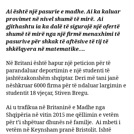
britan
Ai është një pasurie e madhe. Ai ka kaluar
petic
provimet në nivel shumë të mirë. Ai
për
djalin
gjithashtu ia ka dalë të sigurojë një ofertë
shqip
shumë të mirë nga një firmë menaxhimi të
Është
pasurive për shkak të aftësive të tij të
pasur
shkëlqyera në matematike….
për
vendi
Në Britani është hapur një peticion për të
ne
parandaluar deportimin e një studenti të
kemi
jashtëzakonshëm shqiptar. Deri më tani janë
inves
për
nëshkruar 6000 firma për të ndaluar largimin e
të
studentit 18 vjeçar, Stiven Bregu.
Ai u trafikua në Britaninë e Madhe nga
Shqipëria në vitin 2015 me qëllimin e vetëm
për t’i shpëtuar dhunës në familje. Ai mbeti i
vetëm në Keynsham pranë Bristolit. Ishtë