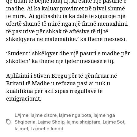
që duan të bëjnë ndaj tij. Ai është një pasurie e
madhe. Ai ka kaluar provimet në nivel shumë
të mirë. Ai gjithashtu ia ka dalë të sigurojë një
ofertë shumë të mirë nga një firmë menaxhimi
të pasurive për shkak të aftësive të tij të
shkëlqyera në matematike.’ ka thënë mësuesi.
‘Student i shkëlqyer dhe një pasuri e madhe për
shkollën’ ka thënë një tjetër mësuese e tij.
Aplikimi i Stiven Bregu për të qëndruar në
Britani të Madhe u refuzua pasi ai nuk u
kualifikua për azil sipas rregullave të
emigracionit.
LAjme
,
lajme ditore
,
lajme nga bota
,
lajme nga
Shqiperia
,
Lajme Shqip
,
lajme shqiptare
,
Lajme Sot
,
Tags
lajmet
,
Lajmet e fundit