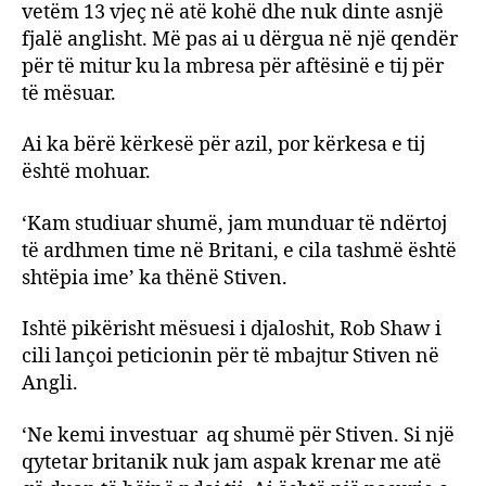
vetëm 13 vjeç në atë kohë dhe nuk dinte asnjë
fjalë anglisht. Më pas ai u dërgua në një qendër
për të mitur ku la mbresa për aftësinë e tij për
të mësuar.
Ai ka bërë kërkesë për azil, por kërkesa e tij
është mohuar.
‘Kam studiuar shumë, jam munduar të ndërtoj
të ardhmen time në Britani, e cila tashmë është
shtëpia ime’ ka thënë Stiven.
Ishtë pikërisht mësuesi i djaloshit, Rob Shaw i
cili lançoi peticionin për të mbajtur Stiven në
Angli.
‘Ne kemi investuar aq shumë për Stiven. Si një
qytetar britanik nuk jam aspak krenar me atë