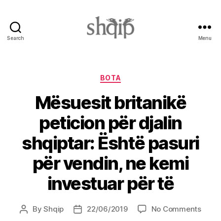
Search
Menu
Shqip.info
Categories
BOTA
Mësuesit britanikë
peticion për djalin
shqiptar: Është pasuri
për vendin, ne kemi
investuar për të
on
By
Shqip
22/06/2019
No Comments
Post
Post
Mësue
author
date