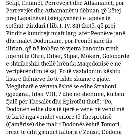
Selijt, Enianët, Perrevejët dhe Athamanët, por
Perrevejët dhe Athamanët u dëbuan që këtej
prej Lapathëvet (stërgjyshërit e lapëve të
sotëm). Pindari ( lib. I. IV, 84) thotë, që prej
Pindit e kundrejt mjaft larg, afër Peonëve janë
dhe malet Dodoniane, por Peonët janë fis
ilirian, që në kohëra të vjetra banonin rreth
liqenit të Ohrit, Dibër, Shpat, Mokërr, Golobordë
e shtriheshin thellë brënda Maqedonisë e në
veripërëndim të saj. Po të vazhdonim kështu
lista e thënieve do të ishte shumë e gjatë.
Megjithatë e vërteta është se edhe Straboni
(gjeograf, libër VIII, 7 dhe në shënime, ku bën
fjalë për Thesalët dhe Epirotët) thotë: “Po,
Dodonën edhe disa të tjerë e vënë në vend më
të lartë nga vendet veriore të Thesprotisë
(Çamërisë) dhe mali i Dodonës është Tomori,
rrëzë të cilit gjendet faltorja e Zeusit; Dodona