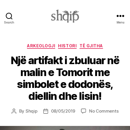
Search
Menu
Shqip.info
Categories
ARKEOLOGJI
HISTORI
TË GJITHA
Një artifakt i zbuluar në
malin e Tomorit me
simbolet e dodonës,
diellin dhe lisin!
on
By
Shqip
08/05/2019
No Comments
Post
Post
Një
author
date
artifa
i