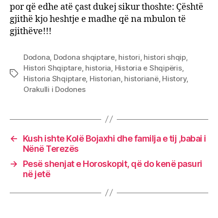
por që edhe atë çast dukej sikur thoshte: Çështë
gjithë kjo heshtje e madhe që na mbulon të
gjithëve!!!
Dodona
,
Dodona shqiptare
,
histori
,
histori shqip
,
Histori Shqiptare
,
historia
,
Historia e Shqipëris
,
Tags
Historia Shqiptare
,
Historian
,
historianë
,
History
,
Orakulli i Dodones
←
Kush ishte Kolë Bojaxhi dhe familja e tij ,babai i
Nënë Terezës
→
Pesë shenjat e Horoskopit, që do kenë pasuri
në jetë