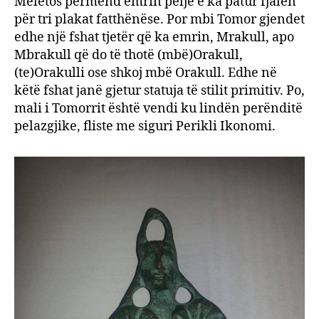
Meletos përmend emrin pelje e ka patur fjalën
për tri plakat fatthënëse. Por mbi Tomor gjendet
edhe një fshat tjetër që ka emrin, Mrakull, apo
Mbrakull që do të thotë (mbë)Orakull,
(te)Orakulli ose shkoj mbë Orakull. Edhe në
këtë fshat janë gjetur statuja të stilit primitiv. Po,
mali i Tomorrit është vendi ku lindën perënditë
pelazgjike, fliste me siguri Perikli Ikonomi.