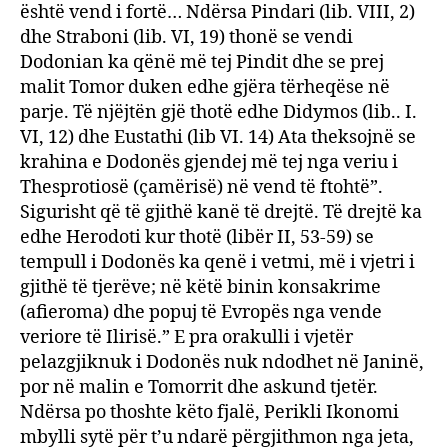
është vend i fortë… Ndërsa Pindari (lib. VIII, 2)
dhe Straboni (lib. VI, 19) thonë se vendi
Dodonian ka qënë më tej Pindit dhe se prej
malit Tomor duken edhe gjëra tërheqëse në
parje. Të njëjtën gjë thotë edhe Didymos (lib.. I.
VI, 12) dhe Eustathi (lib VI. 14) Ata theksojnë se
krahina e Dodonës gjendej më tej nga veriu i
Thesprotiosë (çamërisë) në vend të ftohtë”.
Sigurisht që të gjithë kanë të drejtë. Të drejtë ka
edhe Herodoti kur thotë (libër II, 53-59) se
tempull i Dodonës ka qenë i vetmi, më i vjetri i
gjithë të tjerëve; në këtë binin konsakrime
(afieroma) dhe popuj të Evropës nga vende
veriore të Ilirisë.” E pra orakulli i vjetër
pelazgjiknuk i Dodonës nuk ndodhet në Janinë,
por në malin e Tomorrit dhe askund tjetër.
Ndërsa po thoshte këto fjalë, Perikli Ikonomi
mbylli sytë për t’u ndarë përgjithmon nga jeta,