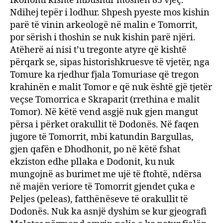
Ikonomi kishte mbushur moshën 85 vjeç.
Ndihej tepër i lodhur. Shpesh pyeste mos kishin
parë të vinin arkeologë në malin e Tomorrit,
por sërish i thoshin se nuk kishin parë njëri.
Atëherë ai nisi t’u tregonte atyre që kishtë
përqark se, sipas historishkruesve të vjetër, nga
Tomure ka rjedhur fjala Tomuriase që tregon
krahinën e malit Tomor e që nuk është gjë tjetër
veçse Tomorrica e Skraparit (rrethina e malit
Tomor). Në këtë vend asgjë nuk gjen mangut
përsa i përket orakullit të Dodonës. Në faqen
jugore të Tomorrit, mbi katundin Bargullas,
gjen qafën e Dhodhonit, po në këtë fshat
ekziston edhe pllaka e Dodonit, ku nuk
mungojnë as burimet me ujë të ftohtë, ndërsa
në majën veriore të Tomorrit gjendet çuka e
Peljes (peleas), fatthënëseve të orakullit të
Dodonës. Nuk ka asnjë dyshim se kur gjeografi