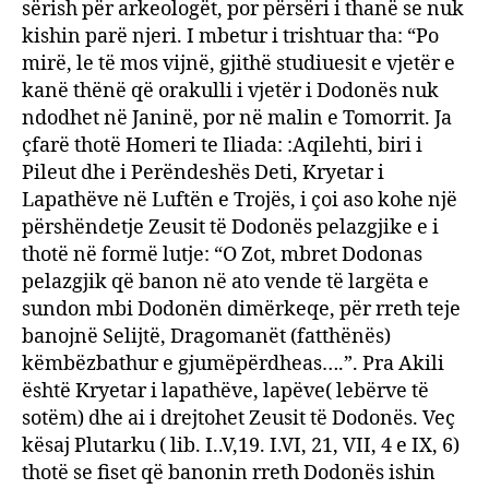
sërish për arkeologët, por përsëri i thanë se nuk
kishin parë njeri. I mbetur i trishtuar tha: “Po
mirë, le të mos vijnë, gjithë studiuesit e vjetër e
kanë thënë që orakulli i vjetër i Dodonës nuk
ndodhet në Janinë, por në malin e Tomorrit. Ja
çfarë thotë Homeri te Iliada: :Aqilehti, biri i
Pileut dhe i Perëndeshës Deti, Kryetar i
Lapathëve në Luftën e Trojës, i çoi aso kohe një
përshëndetje Zeusit të Dodonës pelazgjike e i
thotë në formë lutje: “O Zot, mbret Dodonas
pelazgjik që banon në ato vende të largëta e
sundon mbi Dodonën dimërkeqe, për rreth teje
banojnë Selijtë, Dragomanët (fatthënës)
këmbëzbathur e gjumëpërdheas….”. Pra Akili
është Kryetar i lapathëve, lapëve( lebërve të
sotëm) dhe ai i drejtohet Zeusit të Dodonës. Veç
kësaj Plutarku ( lib. I..V,19. I.VI, 21, VII, 4 e IX, 6)
thotë se fiset që banonin rreth Dodonës ishin