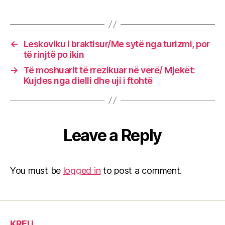
←
Leskoviku i braktisur/Me sytë nga turizmi, por
të rinjtë po ikin
→
Të moshuarit të rrezikuar në verë/ Mjekët:
Kujdes nga dielli dhe uji i ftohtë
Leave a Reply
You must be
logged in
to post a comment.
KREU