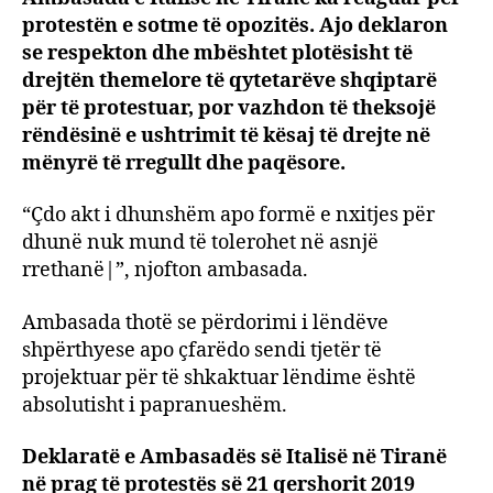
protestën e sotme të opozitës. Ajo deklaron
Amba
italia
se respekton dhe mbështet plotësisht të
Urgje
drejtën themelore të qytetarëve shqiptarë
dialog
për të protestuar, por vazhdon të theksojë
çdo
rëndësinë e ushtrimit të kësaj të drejte në
akt
mënyrë të rregullt dhe paqësore.
dhun
nuk
“Çdo akt i dhunshëm apo formë e nxitjes për
do
dhunë nuk mund të tolerohet në asnjë
tolero
rrethanë|”, njofton ambasada.
Ambasada thotë se përdorimi i lëndëve
shpërthyese apo çfarëdo sendi tjetër të
projektuar për të shkaktuar lëndime është
absolutisht i papranueshëm.
Deklaratë e Ambasadës së Italisë në Tiranë
në prag të protestës së 21 qershorit 2019