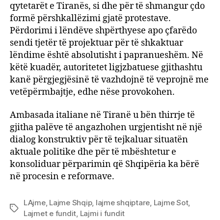
qytetarët e Tiranës, si dhe për të shmangur çdo
formë përshkallëzimi gjatë protestave.
Përdorimi i lëndëve shpërthyese apo çfarëdo
sendi tjetër të projektuar për të shkaktuar
lëndime është absolutisht i papranueshëm. Në
këtë kuadër, autoritetet ligjzbatuese gjithashtu
kanë përgjegjësinë të vazhdojnë të veprojnë me
vetëpërmbajtje, edhe nëse provokohen.
Ambasada italiane në Tiranë u bën thirrje të
gjitha palëve të angazhohen urgjentisht në një
dialog konstruktiv për të tejkaluar situatën
aktuale politike dhe për të mbështetur e
konsoliduar përparimin që Shqipëria ka bërë
në procesin e reformave.
LAjme
,
Lajme Shqip
,
lajme shqiptare
,
Lajme Sot
,
Tags
Lajmet e fundit
,
Lajmi i fundit