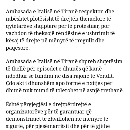
Ambasada e Italisë në Tiranë respekton dhe
mbështet plotësisht të drejtën themelore të
qytetarëve shqiptarë për të protestuar, por
vazhdon të theksojë rëndësinë e ushtrimit të
kësaj të drejte në mënyrë të rregullt dhe
paqësore.
Ambasada e Italisë në Tiranë shpreh shqetësim
të thellë për episodet e dhunës që kanë
ndodhur së fundmi në disa rajone të Vendit.
Çdo akt i dhunshëm apo formë e nxitjes për
dhunë nuk mund të tolerohet në asnjë rrethanë.
Është përgjegjësi e drejtpërdrejtë e
organizatorëve për të garantuar që
demonstrimet të zhvillohen në mënyrë të
sigurtë, për pjesëmarrësit dhe për të gjithë