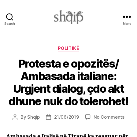
Search
Menu
Shqip.info
Categories
POLITIKË
Protesta e opozitës/
Ambasada italiane:
Urgjent dialog, çdo akt
dhune nuk do tolerohet!
on
By
Shqip
21/06/2019
No Comments
Post
Post
Prote
author
date
e
Ambasada e Italisë në Tiranë ka reaguar për
opozi