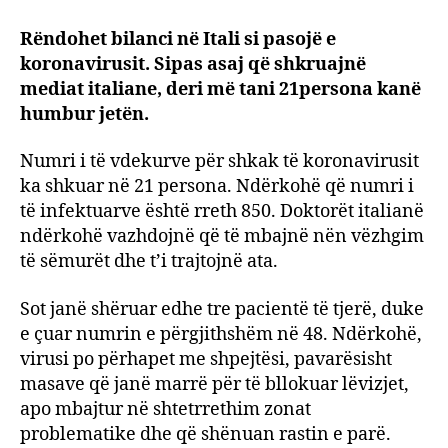
bilanc
Rëndohet bilanci në Itali si pasojë e
në
koronavirusit. Sipas asaj që shkruajnë
Itali
si
mediat italiane, deri më tani 21persona kanë
pasoj
humbur jetën.
e
koron
Numri i të vdekurve për shkak të koronavirusit
medi
ka shkuar në 21 persona. Ndërkohë që numri i
italia
të infektuarve është rreth 850. Doktorët italianë
deri
ndërkohë vazhdojnë që të mbajnë nën vëzhgim
më
të sëmurët dhe t’i trajtojnë ata.
tani
21
pers
Sot janë shëruar edhe tre pacientë të tjerë, duke
kanë
e çuar numrin e përgjithshëm në 48. Ndërkohë,
humb
virusi po përhapet me shpejtësi, pavarësisht
jetën.
masave që janë marrë për të bllokuar lëvizjet,
apo mbajtur në shtetrrethim zonat
problematike dhe që shënuan rastin e parë.