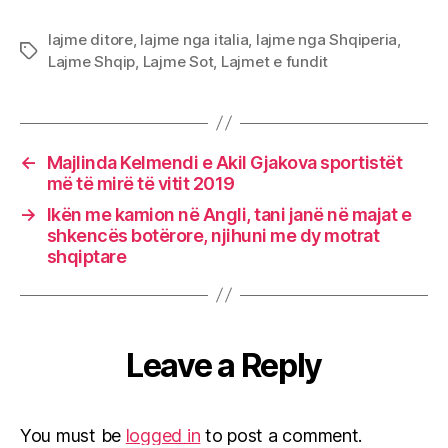
lajme ditore
,
lajme nga italia
,
lajme nga Shqiperia
,
Tags
Lajme Shqip
,
Lajme Sot
,
Lajmet e fundit
←
Majlinda Kelmendi e Akil Gjakova sportistët
më të mirë të vitit 2019
→
Ikën me kamion në Angli, tani janë në majat e
shkencës botërore, njihuni me dy motrat
shqiptare
Leave a Reply
You must be
logged in
to post a comment.