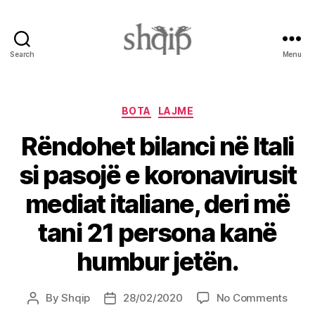
Search
Menu
Shqip.info
Categories
BOTA
LAJME
Rëndohet bilanci në Itali
si pasojë e koronavirusit
mediat italiane, deri më
tani 21 persona kanë
humbur jetën.
on
By
Shqip
28/02/2020
No Comments
Post
Post
Rënd
author
date