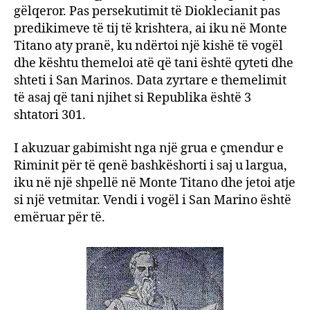
gëlqeror. Pas persekutimit të Dioklecianit pas
predikimeve të tij të krishtera, ai iku në Monte
Titano aty pranë, ku ndërtoi një kishë të vogël
dhe kështu themeloi atë që tani është qyteti dhe
shteti i San Marinos. Data zyrtare e themelimit
të asaj që tani njihet si Republika është 3
shtatori 301.
I akuzuar gabimisht nga një grua e çmendur e
Riminit për të qenë bashkëshorti i saj u largua,
iku në një shpellë në Monte Titano dhe jetoi atje
si një vetmitar. Vendi i vogël i San Marino është
emëruar për të.