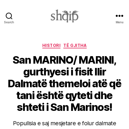
Search
Menu
Shqip.info
Categories
HISTORI
TË GJITHA
San MARINO/ MARINI,
gurthyesi i fisit Ilir
Dalmatë themeloi atë që
tani është qyteti dhe
shteti i San Marinos!
Popullsia e saj mesjetare e folur dalmate