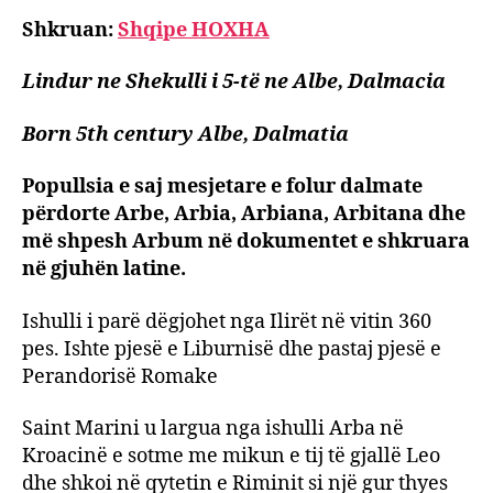
shteti
Shkruan:
Shqipe HOXHA
i
San
Lindur ne Shekulli i 5-të ne Albe, Dalmacia
Marin
Born 5th century Albe, Dalmatia
Popullsia e saj mesjetare e folur dalmate
përdorte Arbe, Arbia, Arbiana, Arbitana dhe
më shpesh Arbum në dokumentet e shkruara
në gjuhën latine.
Ishulli i parë dëgjohet nga Ilirët në vitin 360
pes. Ishte pjesë e Liburnisë dhe pastaj pjesë e
Perandorisë Romake
Saint Marini u largua nga ishulli Arba në
Kroacinë e sotme me mikun e tij të gjallë Leo
dhe shkoi në qytetin e Riminit si një gur thyes