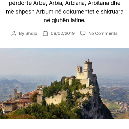
përdorte Arbe, Arbia, Arbiana, Arbitana dhe
më shpesh Arbum në dokumentet e shkruara
në gjuhën latine.
on
By
Shqip
08/02/2019
No Comments
Post
Post
San
author
date
MARI
MARIN
gurth
i
fisit
Ilir
Dalm
theme
atë
që
tani
është
qytet
dhe