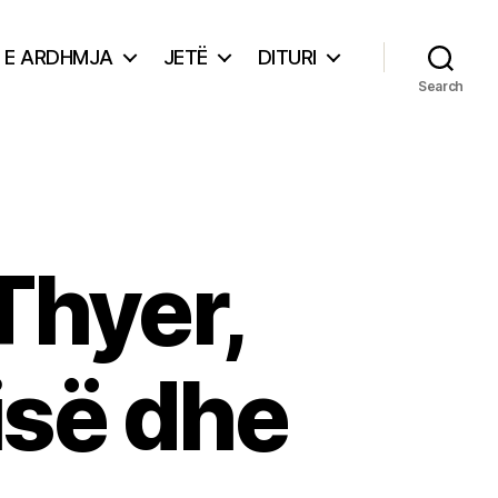
E ARDHMJA
JETË
DITURI
Search
Thyer,
isë dhe