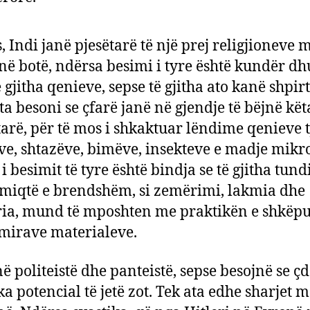
, Indi janë pjesëtarë të një prej religjioneve m
 në botë, ndërsa besimi i tyre është kundër d
 gjitha qenieve, sepse të gjitha ato kanë shpir
a besoni se çfarë janë në gjendje të bëjnë kët
arë, për të mos i shkaktuar lëndime qenieve t
ve, shtazëve, bimëve, insekteve e madje mikr
i besimit të tyre është bindja se të gjitha tun
miqtë e brendshëm, si zemërimi, lakmia dhe
ia, mund të mposhten me praktikën e shkëpu
 mirave materialeve.
në politeistë dhe panteistë, sepse besojnë se ç
ka potencial të jetë zot. Tek ata edhe sharjet 