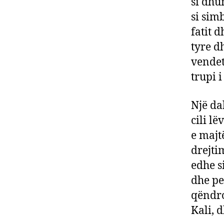
si dhu
si simb
fatit d
tyre d
vendet
trupi i
Një dal
cili lë
e majtë
drejti
edhe s
dhe pe
qëndro
Kali, 