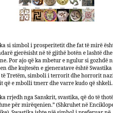
në
log
e
hor
të
Raj
të
ka si simbol i prosperitetit dhe fat të mirë ësh
Tre
darë gjerësisht në të gjithë botën e lashtë dhe
e. Por ajo që ka mbetur e ngulur si gozhdë n
jen dhe kujtesën e gjeneratave është Swastika
 të Tretëm, simboli i terrorit dhe horrorit nazi
it që e mbolli tmerr dhe varre kudo që shkeli.
ka rrjedh nga Sanskrit, svastika, që do të thotë
hme për mirëqenien.” (Shkruhet në Enciklop
ike). Swastika ishte një simbol i preferuar në