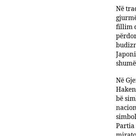
Në tra
gjurmë
fillim
përdor
budizm
Japoni
shumësi
Në Gje
Hakenk
bë sim
nacion
simbol
Partia
mirato