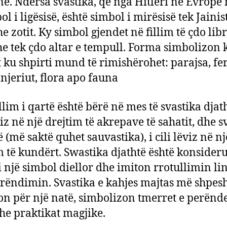
në. Ndërsa svastika, që nga Hitleri në Evropë
ol i ligësisë, është simbol i mirësisë tek Jainist
he zotit. Ky simbol gjendet në fillim të çdo libr
he tek çdo altar e tempull. Forma simbolizon 
 ku shpirti mund të rimishërohet: parajsa, fer
 njeriut, flora apo fauna
lim i qartë është bërë në mes të svastika djath
viz në një drejtim të akrepave të sahatit, dhe s
 (më saktë quhet sauvastika), i cili lëviz në nj
m të kundërt. Swastika djathtë është konsider
i një simbol diellor dhe imiton rrotullimin li
rëndimin. Svastika e kahjes majtas më shpes
n për një natë, simbolizon tmerret e perënd
dhe praktikat magjike.