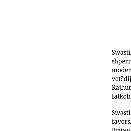
Swasti
shpërn
modern
vetëdi
Rajhut
fatkob
Swasti
favors
Britan