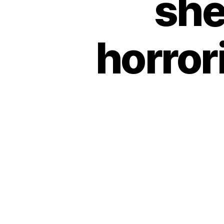
shë
horrori