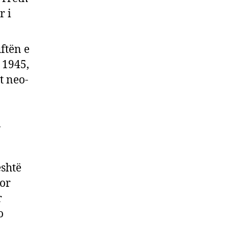
r i
ftën e
 1945,
t neo-
a
është
por
r
o