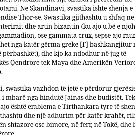
tami. Në Skandinavi, svastika ishte shenja e 
ëndisë Thor-së. Swastika gjithashtu u shfaq në 
shterimit dhe artin bizantin (ku ajo u bë e njoh
gammadion, ose gammata crux, sepse ajo mu
het nga katër gërma greke [Γ] bashkangjitur 
ë përbashkët), dhe kjo ka ndodhur në jug të
ës Qendrore tek Maya dhe Amerikën Veriore
.
i, swastika vazhdon të jetë e përdorur gjerësis
 i mbarë nga hindutë Jainas dhe budistët. Te
 ajo është emblema e Tirthankara tyre të shen
ithashtu dhe një adhurim për katër krahët, ril
ën shtazore ose bimore, në ferr, në Tokë, dhe
ërore.