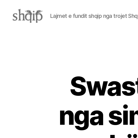
Lajmet e fundit shqip nga trojet Shq
Shqip.info
Swast
nga si