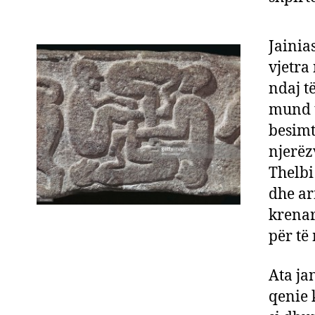
Jainias
vjetra
ndaj të
mund t
besimt
njerëz
Thelbi 
dhe ar
krenar
për të
Ata ja
qenie 