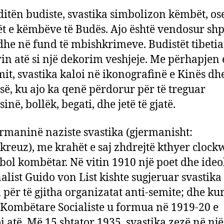
ditën budiste, svastika simbolizon këmbët, os
t e këmbëve të Budës. Ajo është vendosur sh
 dhe në fund të mbishkrimeve. Budistët tibeti
in atë si një dekorim veshjeje. Me përhapjen 
it, svastika kaloi në ikonografinë e Kinës dh
së, ku ajo ka qenë përdorur për të treguar
në, bollëk, begati, dhe jetë të gjatë.
rmaninë naziste svastika (gjermanisht:
reuz), me krahët e saj zhdrejtë kthyer clockw
bol kombëtar. Në vitin 1910 një poet dhe ideo
alist Guido von List kishte sugjeruar svastika 
 për të gjitha organizatat anti-semite; dhe ku
 Kombëtare Socialiste u formua në 1919-20 e
i atë. Më 15 shtator 1935, svastika zezë në një