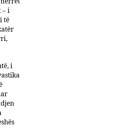
 merret
 – i
i të
katër
ri,
të, i
vastika
ë
uar
ndjen
h
eshës