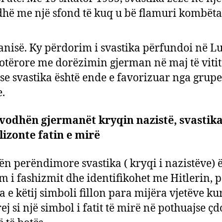
dhë me një sfond të kuq u bë flamuri kombëta
nisë. Ky përdorim i svastika përfundoi në Lu
otërore me dorëzimin gjerman në maj të vitit
se svastika është ende e favorizuar nga grupe
e.
vodhën gjermanët kryqin nazistë, svastik
izonte fatin e mirë
tën perëndimore svastika ( kryqi i nazistëve) 
m i fashizmit dhe identifikohet me Hitlerin, 
a e këtij simboli fillon para mijëra vjetëve ku
ej si një simbol i fatit të mirë në pothuajse çd