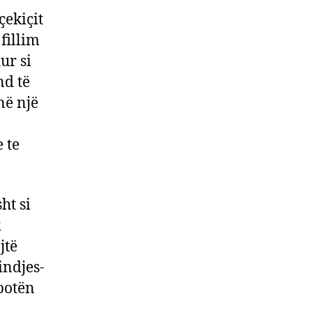
çekiçit
fillim
ur si
nd të
në një
 te
ht si
k
jtë
indjes-
 botën