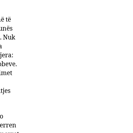
ë të
hunës
t. Nuk
a
jera:
obeve.
dimet
tjes
do
merren