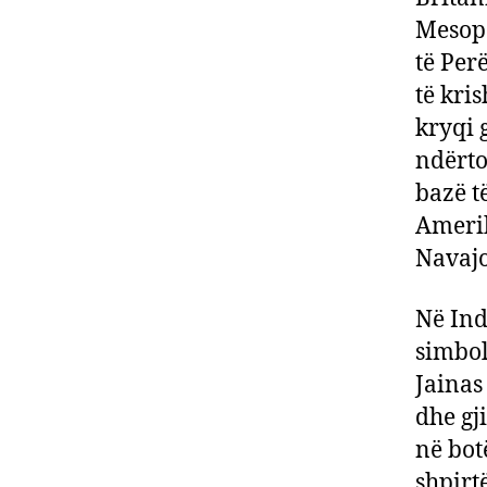
Mesopo
të Per
të kri
kryqi 
ndërto
bazë t
Amerik
Navajo
Në Ind
simbol
Jainas
dhe gj
në bot
shpirt