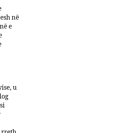
e
pesh në
anë e
e
e
ise, u
log
si
r
 rreth