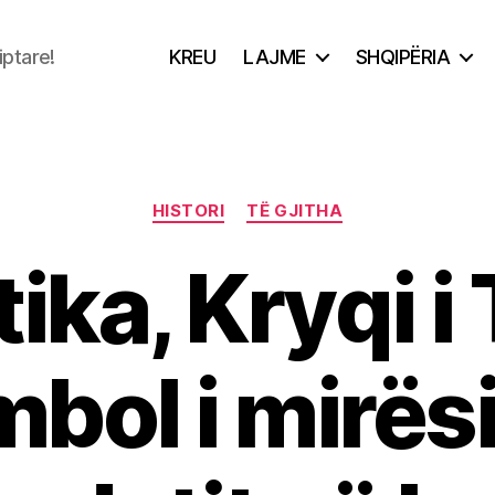
iptare!
KREU
LAJME
SHQIPËRIA
Categories
HISTORI
TË GJITHA
ika, Kryqi i 
mbol i mirës