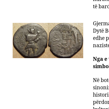
të bar
Gjerma
Dytë B
edhe p
nazist
Nga e 
simbol
​Në bo
sinoni
histori
përdor