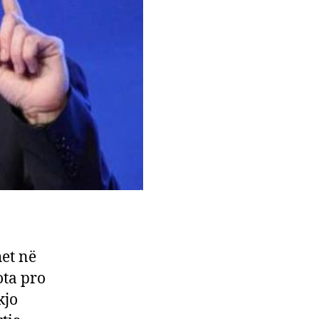
het në
ota pro
kjo