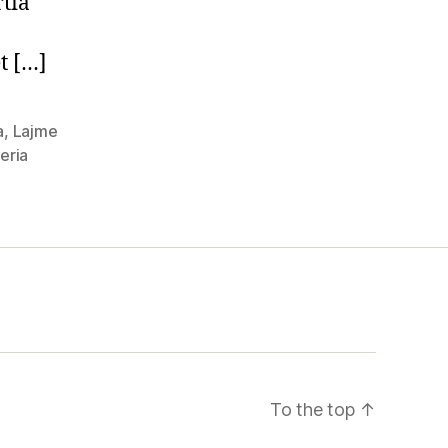
rtia
et […]
a
,
Lajme
eria
To the top
↑