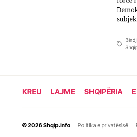
forcë 
Demokr
subjekt
Bind
Tags
Shqi
KREU
LAJME
SHQIPËRIA
E
© 2026
Shqip.info
Politika e privatësisë