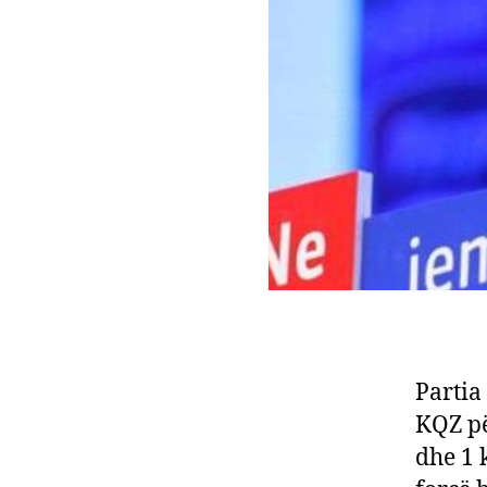
Partia
KQZ pë
dhe 1 