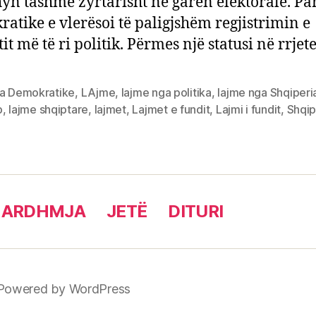
hyn tashmë zyrtarisht në garën elektorale. Pa
atike e vlerësoi të paligjshëm regjistrimin e
it më të ri politik. Përmes një statusi në rrjet
ja Demokratike
,
LAjme
,
lajme nga politika
,
lajme nga Shqiperi
p
,
lajme shqiptare
,
lajmet
,
Lajmet e fundit
,
Lajmi i fundit
,
Shqip
 ARDHMJA
JETË
DITURI
Powered by WordPress