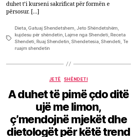
duhet t’i kurseni sakrificat për formën e
përsosur. […]
Dieta
,
Gatuaj Shendetshem
,
Jeto Shëndetshëm
,
kujdesu për shëndetin
,
Lajme nga Shendeti
,
Receta
Tags
Shendeti
,
Ruaj Shendetin
,
Shendetesia
,
Shendeti
,
Te
ruajm shendetin
Categories
JETË
SHËNDETI
A duhet të pimë çdo ditë
ujë me limon,
ç’mendojnë mjekët dhe
dietologët për këtë trend