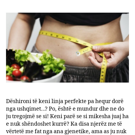
10
author
date
sekre
për
të
qenë
në
form
perfe
pa
dietë!
Dëshironi të keni linja perfekte pa hequr dorë
nga ushqimet…? Po, është e mundur dhe ne do
ju tregojmë se si! Keni parë se si mikesha juaj ha
e nuk shëndoshet kurrë? Ka disa njerëz me të
vërtetë me fat nga ana gjenetike, ama as ju nuk