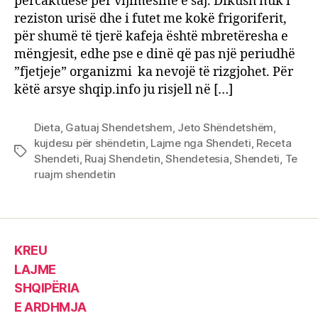
përcaktuese për vijimësinë e saj. Dikush nuk i
në
rritje
reziston urisë dhe i futet me kokë frigoriferit,
për shumë të tjerë kafeja është mbretëresha e
mëngjesit, edhe pse e dinë që pas një periudhë
”fjetjeje” organizmi ka nevojë të rizgjohet. Për
këtë arsye shqip.info ju risjell në […]
Dieta
,
Gatuaj Shendetshem
,
Jeto Shëndetshëm
,
kujdesu për shëndetin
,
Lajme nga Shendeti
,
Receta
Tags
Shendeti
,
Ruaj Shendetin
,
Shendetesia
,
Shendeti
,
Te
ruajm shendetin
KREU
LAJME
SHQIPËRIA
E ARDHMJA