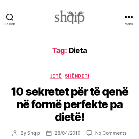
Search
Menu
Shqip.info
Tag:
Dieta
Categories
JETË
SHËNDETI
10 sekretet për të qenë
në formë perfekte pa
dietë!
on
By
Shqip
28/04/2019
No Comments
Post
Post