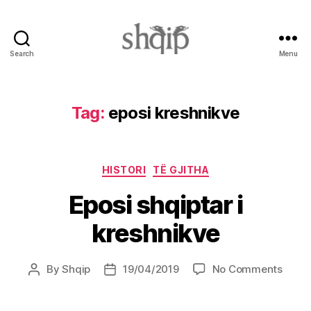
Search
Menu
Shqip.info
Tag:
eposi kreshnikve
Categories
HISTORI
TË GJITHA
Eposi shqiptar i
kreshnikve
on
By
Shqip
19/04/2019
No Comments
Post
Post
Eposi
author
date
shqip