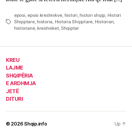
eposi
,
eposi kreshnikve
,
histori
,
histori shqip
,
Histori
Shqiptare
,
historia
,
Historia Shqiptare
,
Historian
,
Tags
historianë
,
kreshniket
,
Shqiptar
KREU
LAJME
SHQIPËRIA
E ARDHMJA
JETË
DITURI
© 2026
Shqip.info
Up
↑