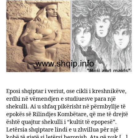
i
kresh
Eposi shqiptar i veriut, ose cikli i kreshnikëve,
erdhi në vëmendjen e studiuesve para një
shekulli. Ai u shfaq pikërisht në përmbyllje të
epokës së Rilindjes Kombëtare, që me të drejtë
është quajtur shekulli i “kultit të epopesë”.
Letërsia shqiptare lindi e u zhvillua për një
kohë të gjatë si letërsi heronjsh. Ata që nuk […]