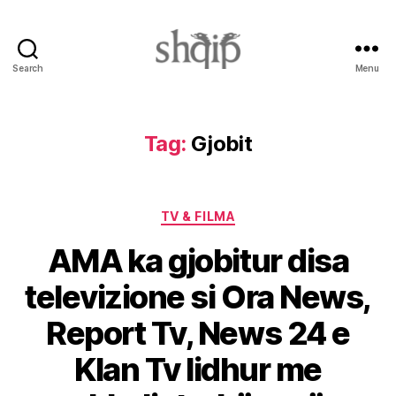
Search
Menu
Shqip.info
Tag:
Gjobit
Categories
TV & FILMA
AMA ka gjobitur disa
televizione si Ora News,
Report Tv, News 24 e
Klan Tv lidhur me