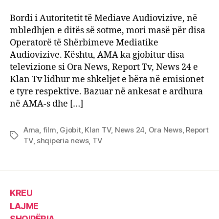
lidhur
me
Bordi i Autoritetit të Mediave Audiovizive, në
shkel
mbledhjen e ditës së sotme, mori masë për disa
e
Operatorë të Shërbimeve Mediatike
bëra
Audiovizive. Kështu, AMA ka gjobitur disa
në
televizione si Ora News, Report Tv, News 24 e
emisi
e
Klan Tv lidhur me shkeljet e bëra në emisionet
tyre
e tyre respektive. Bazuar në ankesat e ardhura
në AMA-s dhe […]
Ama
,
film
,
Gjobit
,
Klan TV
,
News 24
,
Ora News
,
Report
Tags
TV
,
shqiperia news
,
TV
KREU
LAJME
SHQIPËRIA