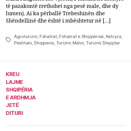
të pazakontë rrethohet nga pesë male, dhe dy
lumenj. Ai ka përballë Trebeshinën dhe
Shëndellinë dhe është i mbështetur në […]
Agroturizm
,
Fshatrat
,
Fshatrat e Shqipërisë
,
Kelcyra
,
Tags
Peshtani
,
Shqiperia
,
Turizmi Malor
,
Turizmi Shqiptar
KREU
LAJME
SHQIPËRIA
E ARDHMJA
JETË
DITURI