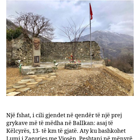
turiz
malo
dhe
histor
Një fshat, i cili gjendet në qendër të një prej
grykave më të mëdha në Ballkan: asaj të
Këlcyrës, 13- të km të gjatë. Aty ku bashkohet
Lumi i Zagories me Vjosën, Peshtani në mënyrë