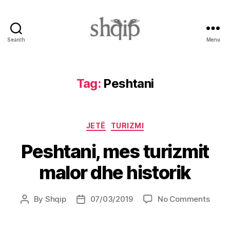
Search
Menu
Shqip.info
Tag:
Peshtani
Categories
JETË
TURIZMI
Peshtani, mes turizmit
malor dhe historik
on
By
Shqip
07/03/2019
No Comments
Post
Post
Pesht
author
date
mes