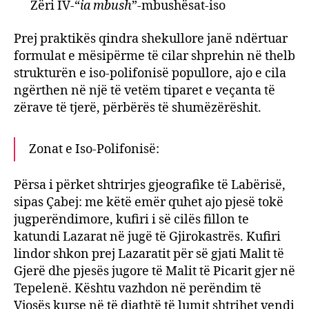
Zëri IV-“
ia mbush
”-mbushësat-iso
Prej praktikës qindra shekullore janë ndërtuar
formulat e mësipërme të cilar shprehin në thelb
strukturën e iso-polifonisë popullore, ajo e cila
ngërthen në një të vetëm tiparet e veçanta të
zërave të tjerë, përbërës të shumëzërëshit.
Zonat e Iso-Polifonisë:
Përsa i përket shtrirjes gjeografike të Labërisë,
sipas Çabej: me këtë emër quhet ajo pjesë tokë
jugperëndimore, kufiri i së cilës fillon te
katundi Lazarat në jugë të Gjirokastrës. Kufiri
lindor shkon prej Lazaratit për së gjati Malit të
Gjerë dhe pjesës jugore të Malit të Picarit gjer në
Tepelenë. Kështu vazhdon në perëndim të
Vjosës kurse në të djathtë të lumit shtrihet vendi