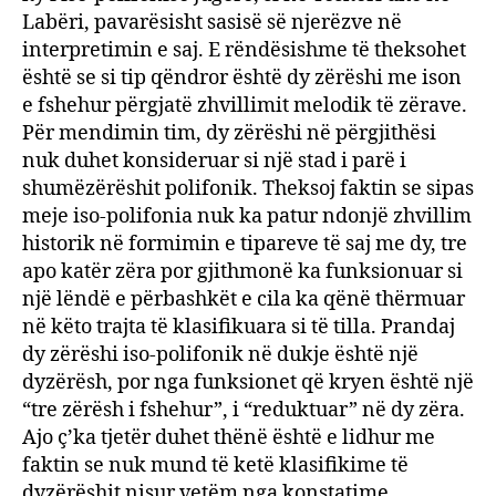
Labëri, pavarësisht sasisë së njerëzve në
interpretimin e saj. E rëndësishme të theksohet
është se si tip qëndror është dy zërëshi me ison
e fshehur përgjatë zhvillimit melodik të zërave.
Për mendimin tim, dy zërëshi në përgjithësi
nuk duhet konsideruar si një stad i parë i
shumëzërëshit polifonik. Theksoj faktin se sipas
meje iso-polifonia nuk ka patur ndonjë zhvillim
historik në formimin e tipareve të saj me dy, tre
apo katër zëra por gjithmonë ka funksionuar si
një lëndë e përbashkët e cila ka qënë thërmuar
në këto trajta të klasifikuara si të tilla. Prandaj
dy zërëshi iso-polifonik në dukje është një
dyzërësh, por nga funksionet që kryen është një
“tre zërësh i fshehur”, i “reduktuar” në dy zëra.
Ajo ç’ka tjetër duhet thënë është e lidhur me
faktin se nuk mund të ketë klasifikime të
dyzërëshit nisur vetëm nga konstatime