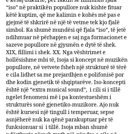
e kësaj dukurie, për faktin se fillimisht fjala
“iso” në praktikën popullore nuk kishte fituar
këtë kuptim, që me kalimin e kohës më pas e
gjejmë të shkrirë në një të vetme tek kjo fjalë
simbol. Ka shumë mundësi që fjala “iso”, të jetë
ndihmuar në përhapjen e saj nga formacionet e
sazeve popullore në gjysmën e dytë të shek.
XIX, fillimi i shek. XX. Nga vështrimet e
hollësishme mbi të, Isoja si koncept në muzikën
popullore, në vetvete fsheh një strukturë të tërë
e cila lidhet sa me prejardhjen e polifonisë por
dhe kodin gjenetik të shqiptarëve. Iso-koncepti
është një “extra musical sound”, i cili si i tillë
ngelet fenomeni më i pa kontestueshëm i
strukturës sonë gjenetiko-muzikore. Ajo nuk
është kursesi një tingull i temperuar, sepse
asnjëherë nuk ka qënë parakuptuar për të
funksionuar si i tillë. Isoja mban shumë