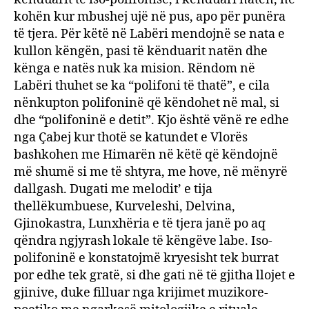
kohën kur mbushej ujë në pus, apo për punëra
të tjera. Për këtë në Labëri mendojnë se nata e
kullon këngën, pasi të kënduarit natën dhe
kënga e natës nuk ka mision. Rëndom në
Labëri thuhet se ka “polifoni të thatë”, e cila
nënkupton polifoninë që këndohet në mal, si
dhe “polifoninë e detit”. Kjo është vënë re edhe
nga Çabej kur thotë se katundet e Vlorës
bashkohen me Himarën në këtë që këndojnë
më shumë si me të shtyra, me hove, në mënyrë
dallgash. Dugati me melodit’ e tija
thellëkumbuese, Kurveleshi, Delvina,
Gjinokastra, Lunxhëria e të tjera janë po aq
qëndra ngjyrash lokale të këngëve labe. Iso-
polifoninë e konstatojmë kryesisht tek burrat
por edhe tek gratë, si dhe gati në të gjitha llojet e
gjinive, duke filluar nga krijimet muzikore-