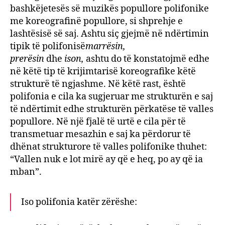
bashkëjetesës së muzikës popullore polifonike
me koreografinë popullore, si shprehje e
lashtësisë së saj. Ashtu siç gjejmë në ndërtimin
tipik të polifonisë
marrësin,
prerësin
dhe
ison,
ashtu do të konstatojmë edhe
në këtë tip të krijimtarisë koreografike këtë
strukturë të ngjashme. Në këtë rast, është
polifonia e cila ka sugjeruar me strukturën e saj
të ndërtimit edhe strukturën përkatëse të valles
popullore. Në një fjalë të urtë e cila për të
transmetuar mesazhin e saj ka përdorur të
dhënat strukturore të valles polifonike thuhet:
“Vallen nuk e lot mirë ay që e heq, po ay që ia
mban”.
Iso polifonia katër zërëshe: