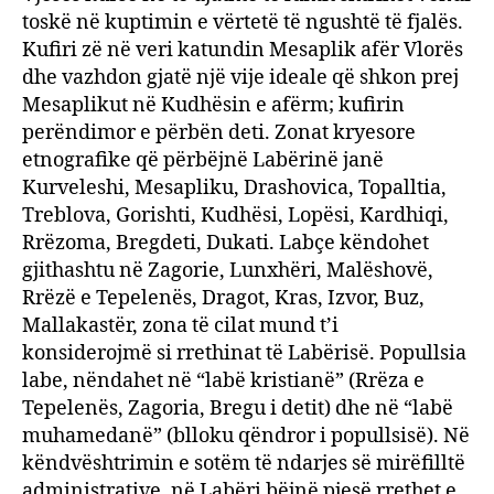
toskë në kuptimin e vërtetë të ngushtë të fjalës.
Kufiri zë në veri katundin Mesaplik afër Vlorës
dhe vazhdon gjatë një vije ideale që shkon prej
Mesaplikut në Kudhësin e afërm; kufirin
perëndimor e përbën deti. Zonat kryesore
etnografike që përbëjnë Labërinë janë
Kurveleshi, Mesapliku, Drashovica, Topalltia,
Treblova, Gorishti, Kudhësi, Lopësi, Kardhiqi,
Rrëzoma, Bregdeti, Dukati. Labçe këndohet
gjithashtu në Zagorie, Lunxhëri, Malëshovë,
Rrëzë e Tepelenës, Dragot, Kras, Izvor, Buz,
Mallakastër, zona të cilat mund t’i
konsiderojmë si rrethinat të Labërisë. Popullsia
labe, nëndahet në “labë kristianë” (Rrëza e
Tepelenës, Zagoria, Bregu i detit) dhe në “labë
muhamedanë” (blloku qëndror i popullsisë). Në
këndvështrimin e sotëm të ndarjes së mirëfilltë
administrative, në Labëri bëjnë pjesë rrethet e