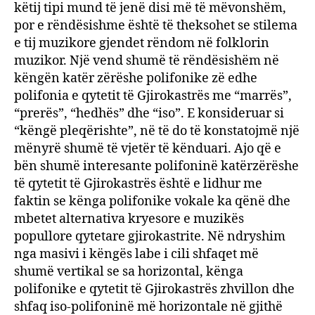
këtij tipi mund të jenë disi më të mëvonshëm,
por e rëndësishme është të theksohet se stilema
e tij muzikore gjendet rëndom në folklorin
muzikor. Një vend shumë të rëndësishëm në
këngën katër zërëshe polifonike zë edhe
polifonia e qytetit të Gjirokastrës me “marrës”,
“prerës”, “hedhës” dhe “iso”. E konsideruar si
“këngë pleqërishte”, në të do të konstatojmë një
mënyrë shumë të vjetër të kënduari. Ajo që e
bën shumë interesante polifoninë katërzërëshe
të qytetit të Gjirokastrës është e lidhur me
faktin se kënga polifonike vokale ka qënë dhe
mbetet alternativa kryesore e muzikës
popullore qytetare gjirokastrite. Në ndryshim
nga masivi i këngës labe i cili shfaqet më
shumë vertikal se sa horizontal, kënga
polifonike e qytetit të Gjirokastrës zhvillon dhe
shfaq iso-polifoninë më horizontale në gjithë