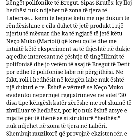
këngët polifonike të Bregut. Sipas Krutës: ky lloj
hedhësi nuk ndjehet në zona të tjera të
Labërisë… kemi të bëjmë këtu me një dukuri të
rëndësishme e cila duhet të jetë produkt i një
njeriu të mësuar dhe ka të ngjarë të jetë këtu
Neço Muko (Marioti) që kreu qoftë dhe me
intuitë këtë eksperiment sa të thjeshtë në dukje
aq edhe interesant në çështje të tingëllimit të
polifonisë dhe jo vetëm të asaj të Bregut të Detit
por edhe të polifonisë labe në përgjithësi. Në
fakt, roli i hedhësit në këngën labe nuk është
një dukuri e re. Është e vërtetë se Neço Muko
evidentoi nëpërmjet regjistrimeve në vitet ’30
disa tipe këngësh katër zërëshe me rol shumë të
zhvilluar të hedhësit, por kjo nuk është arsye e
mjaftë për të thënë se si strukturë “hedhësi”
nuk ndjehet në zona të tjera në Labëri.
Shembujt muzikorë që provojnë ekzistencën e