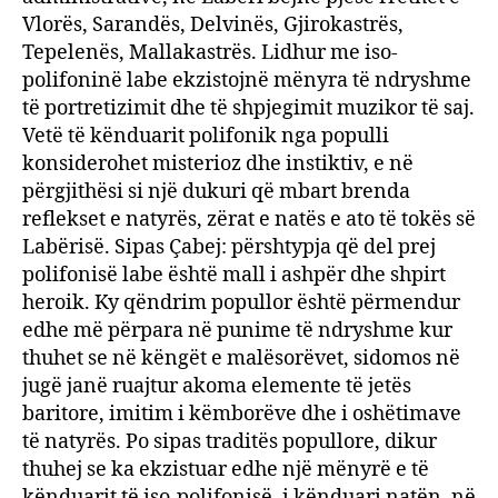
Vlorës, Sarandës, Delvinës, Gjirokastrës,
Tepelenës, Mallakastrës. Lidhur me iso-
polifoninë labe ekzistojnë mënyra të ndryshme
të portretizimit dhe të shpjegimit muzikor të saj.
Vetë të kënduarit polifonik nga populli
konsiderohet misterioz dhe instiktiv, e në
përgjithësi si një dukuri që mbart brenda
reflekset e natyrës, zërat e natës e ato të tokës së
Labërisë. Sipas Çabej: përshtypja që del prej
polifonisë labe është mall i ashpër dhe shpirt
heroik. Ky qëndrim popullor është përmendur
edhe më përpara në punime të ndryshme kur
thuhet se në këngët e malësorëvet, sidomos në
jugë janë ruajtur akoma elemente të jetës
baritore, imitim i këmborëve dhe i oshëtimave
të natyrës. Po sipas traditës popullore, dikur
thuhej se ka ekzistuar edhe një mënyrë e të
kënduarit të iso-polifonisë, i kënduari natën, në