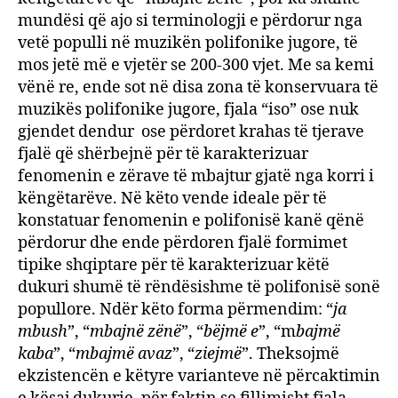
mundësi që ajo si terminologji e përdorur nga
vetë populli në muzikën polifonike jugore, të
mos jetë më e vjetër se 200-300 vjet. Me sa kemi
vënë re, ende sot në disa zona të konservuara të
muzikës polifonike jugore, fjala “iso” ose nuk
gjendet dendur ose përdoret krahas të tjerave
fjalë që shërbejnë për të karakterizuar
fenomenin e zërave të mbajtur gjatë nga korri i
këngëtarëve. Në këto vende ideale për të
konstatuar fenomenin e polifonisë kanë qënë
përdorur dhe ende përdoren fjalë formimet
tipike shqiptare për të karakterizuar këtë
dukuri shumë të rëndësishme të polifonisë sonë
popullore. Ndër këto forma përmendim: “
ja
mbush
”, “
mbajnë zënë
”, “
bëjmë e
”, “m
bajmë
kaba
”, “
mbajmë avaz
”, “
ziejmë
”. Theksojmë
ekzistencën e këtyre varianteve në përcaktimin