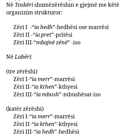
Në
Toskëri
shumëzërëshin e gjejmë me këtë
organizim strukturor:
Zëri I -“
ia hedh
”-hedhësi ose marrësi
Zëri II -“
ia pret
”-pritësi
Zëri III-“
mbajnë zënë
” -iso
Në
Labëri
:
(tre zërëshi)
Zëri I-“
ia merr
”-marrësi
Zëri II-“
ia kthen
”-kthyesi
Zëri III-“
ia mbush
”-mbushësat-iso
(katër zërëshi)
Zëri I-“
ia merr
”-marrësi
Zëri II-“
ia kthen
”-kthyesi
Zëri III-“
ia hedh
”-hedhësi