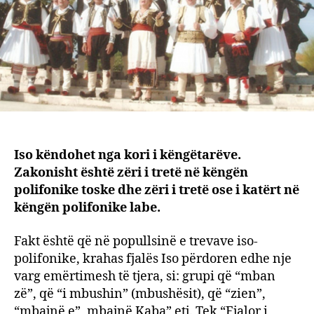
Iso këndohet nga kori i këngëtarëve.
Zakonisht është zëri i tretë në këngën
polifonike toske dhe zëri i tretë ose i katërt në
këngën polifonike labe.
Fakt është që në popullsinë e trevave iso-
polifonike, krahas fjalës Iso përdoren edhe nje
varg emërtimesh të tjera, si: grupi që “mban
zë”, që “i mbushin” (mbushësit), që “zien”,
“mbajnë e”, mbajnë Kaba” etj. Tek “Fjalor i