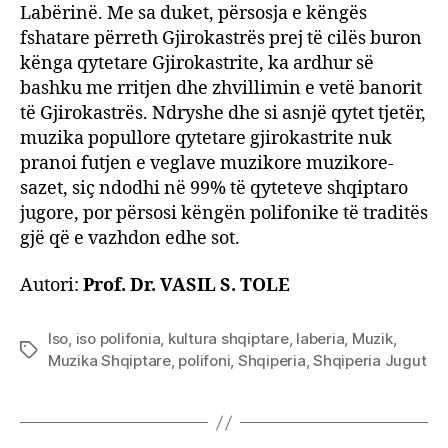
Labërinë. Me sa duket, përsosja e këngës
fshatare përreth Gjirokastrës prej të cilës buron
kënga qytetare Gjirokastrite, ka ardhur së
bashku me rritjen dhe zhvillimin e vetë banorit
të Gjirokastrës. Ndryshe dhe si asnjë qytet tjetër,
muzika popullore qytetare gjirokastrite nuk
pranoi futjen e veglave muzikore muzikore-
sazet, siç ndodhi në 99% të qyteteve shqiptaro
jugore, por përsosi këngën polifonike të traditës
gjë që e vazhdon edhe sot.
Autori:
Prof. Dr. VASIL S. TOLE
Iso
,
iso polifonia
,
kultura shqiptare
,
laberia
,
Muzik
,
Tags
Muzika Shqiptare
,
polifoni
,
Shqiperia
,
Shqiperia Jugut