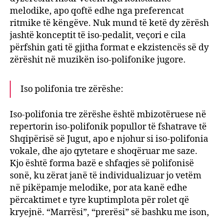
melodike, apo qoftë edhe nga preferencat
ritmike të këngëve. Nuk mund të ketë dy zërësh
jashtë konceptit të iso-pedalit, veçori e cila
përfshin gati të gjitha format e ekzistencës së dy
zërëshit në muzikën iso-polifonike jugore.
Iso polifonia tre zërëshe:
Iso-polifonia tre zërëshe është mbizotëruese në
repertorin iso-polifonik popullor të fshatrave të
Shqipërisë së Jugut, apo e njohur si iso-polifonia
vokale, dhe ajo qytetare e shoqëruar me saze.
Kjo është forma bazë e shfaqjes së polifonisë
sonë, ku zërat janë të individualizuar jo vetëm
në pikëpamje melodike, por ata kanë edhe
përcaktimet e tyre kuptimplota për rolet që
kryejnë. “Marrësi”, “prerësi” së bashku me ison,