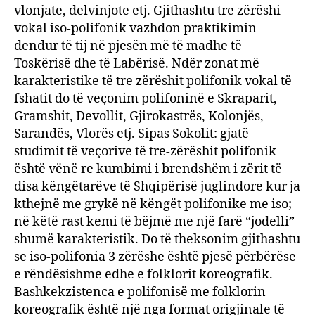
vlonjate, delvinjote etj. Gjithashtu tre zërëshi
vokal iso-polifonik vazhdon praktikimin
dendur të tij në pjesën më të madhe të
Toskërisë dhe të Labërisë. Ndër zonat më
karakteristike të tre zërëshit polifonik vokal të
fshatit do të veçonim polifoninë e Skraparit,
Gramshit, Devollit, Gjirokastrës, Kolonjës,
Sarandës, Vlorës etj. Sipas Sokolit: gjatë
studimit të veçorive të tre-zërëshit polifonik
është vënë re kumbimi i brendshëm i zërit të
disa këngëtarëve të Shqipërisë juglindore kur ja
kthejnë me grykë në këngët polifonike me iso;
në këtë rast kemi të bëjmë me një farë “jodelli”
shumë karakteristik. Do të theksonim gjithashtu
se iso-polifonia 3 zërëshe është pjesë përbërëse
e rëndësishme edhe e folklorit koreografik.
Bashkekzistenca e polifonisë me folklorin
koreografik është një nga format origjinale të