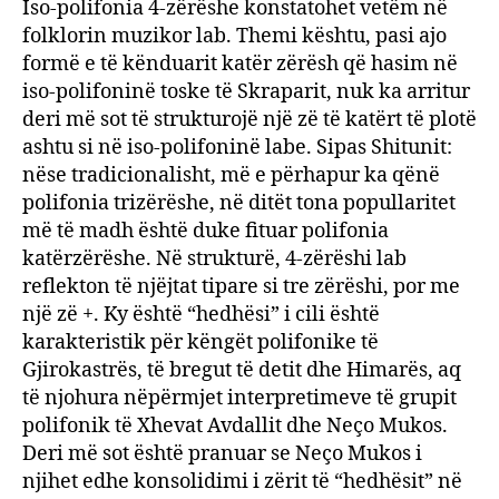
Iso-polifonia 4-zërëshe konstatohet vetëm në
folklorin muzikor lab. Themi kështu, pasi ajo
formë e të kënduarit katër zërësh që hasim në
iso-polifoninë toske të Skraparit, nuk ka arritur
deri më sot të strukturojë një zë të katërt të plotë
ashtu si në iso-polifoninë labe. Sipas Shitunit:
nëse tradicionalisht, më e përhapur ka qënë
polifonia trizërëshe, në ditët tona popullaritet
më të madh është duke fituar polifonia
katërzërëshe. Në strukturë, 4-zërëshi lab
reflekton të njëjtat tipare si tre zërëshi, por me
një zë +. Ky është “hedhësi” i cili është
karakteristik për këngët polifonike të
Gjirokastrës, të bregut të detit dhe Himarës, aq
të njohura nëpërmjet interpretimeve të grupit
polifonik të Xhevat Avdallit dhe Neço Mukos.
Deri më sot është pranuar se Neço Mukos i
njihet edhe konsolidimi i zërit të “hedhësit” në