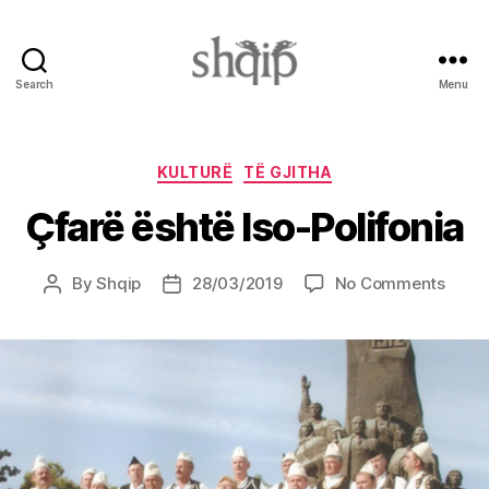
Search
Menu
Shqip.info
Categories
KULTURË
TË GJITHA
Çfarë është Iso-Polifonia
on
By
Shqip
28/03/2019
No Comments
Post
Post
Çfarë
author
date
është
Iso-
Polifo