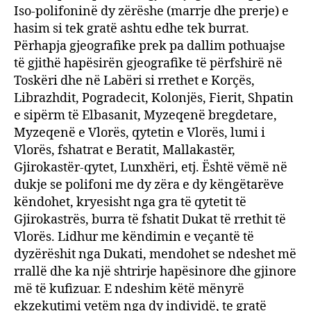
Iso-polifoninë dy zërëshe (marrje dhe prerje) e
hasim si tek gratë ashtu edhe tek burrat.
Përhapja gjeografike prek pa dallim pothuajse
të gjithë hapësirën gjeografike të përfshirë në
Toskëri dhe në Labëri si rrethet e Korçës,
Librazhdit, Pogradecit, Kolonjës, Fierit, Shpatin
e sipërm të Elbasanit, Myzeqenë bregdetare,
Myzeqenë e Vlorës, qytetin e Vlorës, lumi i
Vlorës, fshatrat e Beratit, Mallakastër,
Gjirokastër-qytet, Lunxhëri, etj. Është vëmë në
dukje se polifoni me dy zëra e dy këngëtarëve
këndohet, kryesisht nga gra të qytetit të
Gjirokastrës, burra të fshatit Dukat të rrethit të
Vlorës. Lidhur me këndimin e veçantë të
dyzërëshit nga Dukati, mendohet se ndeshet më
rrallë dhe ka një shtrirje hapësinore dhe gjinore
më të kufizuar. E ndeshim këtë mënyrë
ekzekutimi vetëm nga dy individë, te gratë