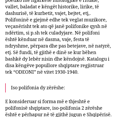
poetiko me ngarkesë mitologjike e rituale,
vallet, baladat e këngët historike, lirike, të
dashurisë, të kurbetit, vajet, bejtet, etj,.
Polifoninë e gjejmë edhe tek veglat muzikore,
veçanërisht tek ato që janë polifonike qysh në
ndërtim, si p.sh tek culadyjare. Në polifoni
është kënduar në dasma, vaje, festa të
ndryshme, përpara dhe pas betejave, në natyrë,
etj. Së fundi, të gjithë e dinë se kur bëhen
bashkë dy lebër nisin dhe këndojnë. Katalogu i
disa këngëve popullore shqiptare regjistruar
tek “ODEONI” në vitet 1930-1940.
Iso polifonia dy zërëshe:
E konsideruar si forma më e thjeshtë e
polifonisë shqiptare, iso-polifonia 2 zërëshe
është e përhapur në të gjithë jugun e Shqipërisë.