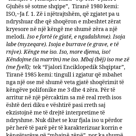
Gjuhës së sotme shqipe”, Tiranë 1980 kemi:
ISO,~Ja f. 1. Zë i njëtrajtshëm, që zgjatet pa u
ndryshuar dhe që shoqëron e mbeshtet zërat
kryesore në një këngë me shumë zëra a një
melodi.
Iso e fortë (e gjatë, e ngadalshme). Isoja
labe (myzeqare). Isoja e burrave (e grave, e të
rnjve). Kënge me iso. Iso, more djema, iso!
Këndojme (ia marrim) me iso. Mbaj (bëj) iso me zë
(me fyell);
tek “Fjalori Enciklopedik Shqiptar”,
Tiranë 1985 kemi: tingull i zgjatur që mbahet
nga një ose më shumë veta gjatë shoqërimit të
këngëve polifonike me 3 dhe 4 zëra. Për të
arritur në një përcaktim sa më real rreth isos
është deri diku e vështirë pasi rreth saj
ekzistojnë me të drejtë interpretime të
ndryshme. Nuk dihet se kur fjala iso u përdor
për herë të parë për të karakterizuar korrin e
këngëtarëve që “mbajnë zënë”, por ka shumë