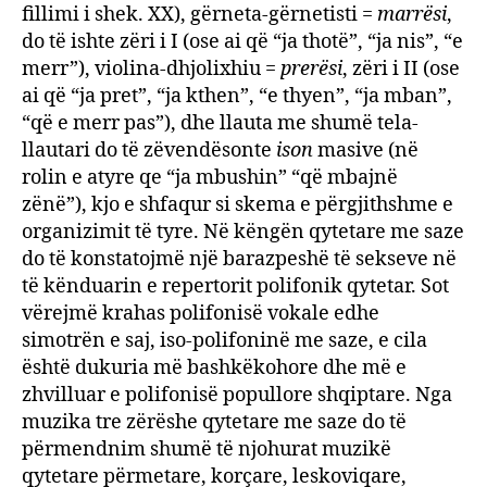
fillimi i shek. XX), gërneta-gërnetisti =
marrësi
,
do të ishte zëri i I (ose ai që “ja thotë”, “ja nis”, “e
merr”), violina-dhjolixhiu =
prerësi
, zëri i II (ose
ai që “ja pret”, “ja kthen”, “e thyen”, “ja mban”,
“që e merr pas”), dhe llauta me shumë tela-
llautari do të zëvendësonte
ison
masive (në
rolin e atyre qe “ja mbushin” “që mbajnë
zënë”), kjo e shfaqur si skema e përgjithshme e
organizimit të tyre. Në këngën qytetare me saze
do të konstatojmë një barazpeshë të sekseve në
të kënduarin e repertorit polifonik qytetar. Sot
vërejmë krahas polifonisë vokale edhe
simotrën e saj, iso-polifoninë me saze, e cila
është dukuria më bashkëkohore dhe më e
zhvilluar e polifonisë popullore shqiptare. Nga
muzika tre zërëshe qytetare me saze do të
përmendnim shumë të njohurat muzikë
qytetare përmetare, korçare, leskoviqare,