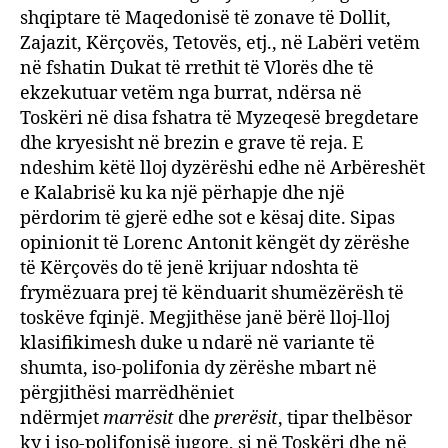
shqiptare të Maqedonisë të zonave të Dollit,
Zajazit, Kërçovës, Tetovës, etj., në Labëri vetëm
në fshatin Dukat të rrethit të Vlorës dhe të
ekzekutuar vetëm nga burrat, ndërsa në
Toskëri në disa fshatra të Myzeqesë bregdetare
dhe kryesisht në brezin e grave të reja. E
ndeshim këtë lloj dyzërëshi edhe në Arbëreshët
e Kalabrisë ku ka një përhapje dhe një
përdorim të gjerë edhe sot e kësaj dite. Sipas
opinionit të Lorenc Antonit këngët dy zërëshe
të Kërçovës do të jenë krijuar ndoshta të
frymëzuara prej të kënduarit shumëzërësh të
toskëve fqinjë. Megjithëse janë bërë lloj-lloj
klasifikimesh duke u ndarë në variante të
shumta, iso-polifonia dy zërëshe mbart në
përgjithësi marrëdhëniet
ndërmjet
marrësit
dhe
prerësit
, tipar thelbësor
ky i iso-polifonisë jugore, si në Toskëri dhe në