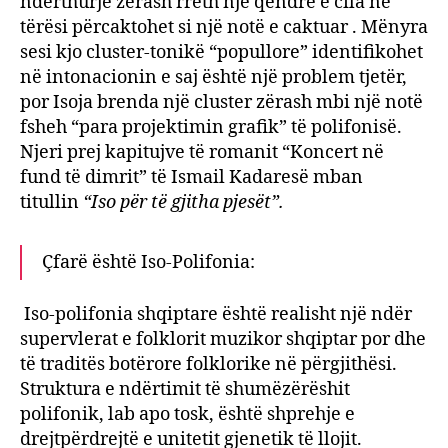
ndërthurje zërash rreth një qëndre e cila në
tërësi përcaktohet si një notë e caktuar . Mënyra
sesi kjo cluster-tonikë “popullore” identifikohet
në intonacionin e saj është një problem tjetër,
por Isoja brenda një cluster zërash mbi një notë
fsheh “para projektimin grafik” të polifonisë.
Njeri prej kapitujve të romanit “Koncert në
fund të dimrit” të Ismail Kadaresë mban
titullin
“Iso për të gjitha pjesët”.
Çfarë është Iso-Polifonia:
Iso-polifonia shqiptare është realisht një ndër
supervlerat e folklorit muzikor shqiptar por dhe
të traditës botërore folklorike në përgjithësi.
Struktura e ndërtimit të shumëzërëshit
polifonik, lab apo tosk, është shprehje e
drejtpërdrejtë e unitetit gjenetik të llojit.