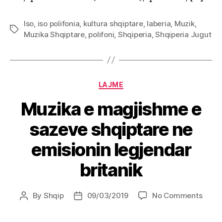
Iso
,
iso polifonia
,
kultura shqiptare
,
laberia
,
Muzik
,
Tags
Muzika Shqiptare
,
polifoni
,
Shqiperia
,
Shqiperia Jugut
Categories
LAJME
Muzika e magjishme e
sazeve shqiptare ne
emisionin legjendar
britanik
on
By
Shqip
09/03/2019
No Comments
Post
Post
Muzi
author
date
e