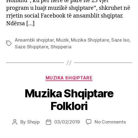
Holland”, ku për herë të parë në 25 vjet
program u luajt muzikë shqiptare”, shkruhet në
rrjetin social Facebook të ansamblit shqiptar.
Ndërsa […]
Ansambli shqiptar
,
Muzik
,
Muzika Shqiptare
,
Saze Iso
,
Tags
Saze Shqiptare
,
Shqiperia
Categories
MUZIKA SHQIPTARE
Muzika Shqiptare
Folklori
on
By
Shqip
03/02/2019
No Comments
Post
Post
Muzi
author
date
Shqip