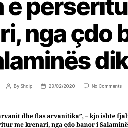
ia e përsërit
ri, nga çdo b
laminës di
on
By
Shqip
29/02/2020
No Comments
Post
Post
“J
author
date
arv
dh
fla
rvanit dhe flas arvanitika”, – kjo ishte fjal
arv
itur me krenari, nga çdo banor i Salaminës
–