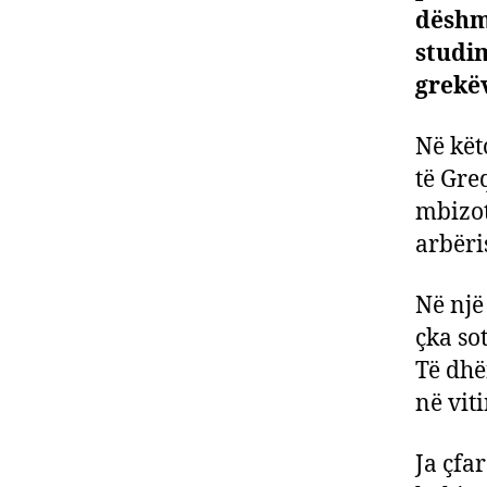
dëshmi
studim
grekëv
Në kët
të Gre
mbizot
arbëri
Në një 
çka so
Të dhë
në vit
Ja çfa