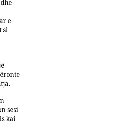
i dhe
ar e
 si
jë
tëronte
tja.
in
on sesi
is kai