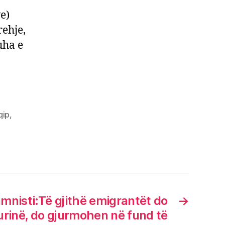
e)
rehje,
uha e
qip
,
mnisti:Të gjithë emigrantët do
→
urinë, do gjurmohen në fund të