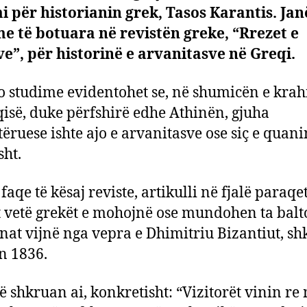
 për historianin grek, Tasos Karantis. Jan
kjo
ish
e të botuara në revistën greke, “Rrezet e
fjal
e”, për historinë e arvanitasve në Greqi.
e
për
o studime evidentohet se, në shumicën e kra
m
qisë, duke përfshirë edhe Athinën, gjuha
kre
ng
ëruese ishte ajo e arvanitasve ose siç e quani
çd
sht.
ba
i
faqe të kësaj reviste, artikulli në fjalë paraqe
Sa
dik
t vetë grekët e mohojnë ose mundohen ta balt
nat vijnë nga vepra e Dhimitriu Bizantiut, sh
in 1836.
rë shkruan ai, konkretisht: “Vizitorët vinin re