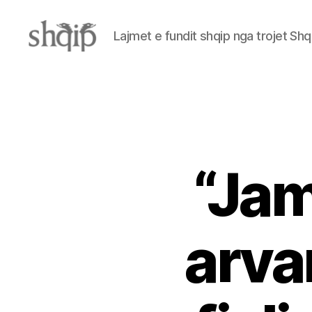
Lajmet e fundit shqip nga trojet Shq
Shqip.info
“Jam
arvan