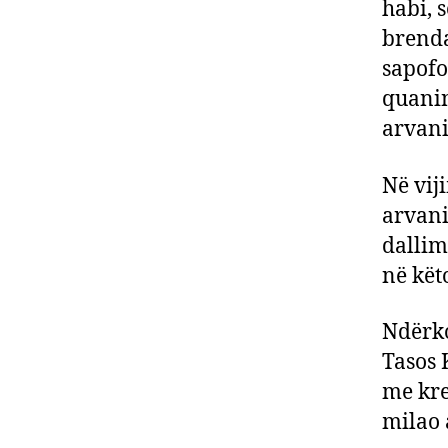
habi, 
brenda 
sapofo
quanin:
arvani
Në vij
arvani
dallim
në kët
Ndërko
Tasos K
me kre
milao 