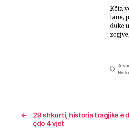
Këta v
tanë, 
duke u
zogjve
Arva
Tags
Histo
←
29 shkurti, historia tragjike e
çdo 4 vjet