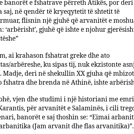
se banorët e fshatrave përreth Atikës, por der
saj, në qendër të kryeqytetit të shtetit të
rmuar, flisnin një gjuhë që arvanitët e moshu
 ‘arbërisht’, gjuhë që ishte e njohur gjerësisht
tëshe”
im, ai krahason fshatrat greke dhe ato
tas/arbëreshe, ku sipas tij, nuk ekzistonte asn
. Madje, deri në shekullin XX gjuha që mbizo
o fshatra dhe brenda në Athinë, ishte arbërish
hë, vjen dhe studimi i një historiani me emr
arantis, për arvanitët e Salaminës, i cili treg
nari, banorët e saj thoshin se: “Eimai arbanit
arbanitika (Jam arvanit dhe flas arvanitika)”.