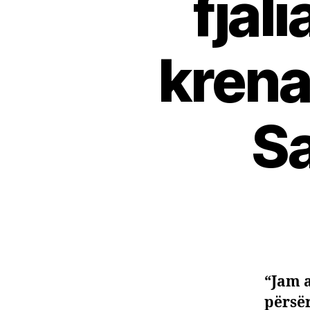
fjal
krena
Sa
“Jam a
përsër