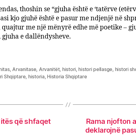
endas, thoshin se “gjuha është e ‘tatërve (etërv
pasi kjo gjuhë është e pasur me ndjenjë në shp
 quajtur me një mënyrë edhe më poetike – gj
, gjuha e dallëndysheve.
nitas
,
Arvanitase
,
Arvanitët
,
histori
,
histori pellasge
,
histori sh
ri Shqiptare
,
historia
,
Historia Shqiptare
 ditës që shfaqet
Rama njofton a
deklarojnë pas