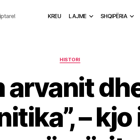
iptare!
KREU
LAJME
SHQIPËRIA
Categories
HISTORI
 arvanit dhe
itika”, – kjo