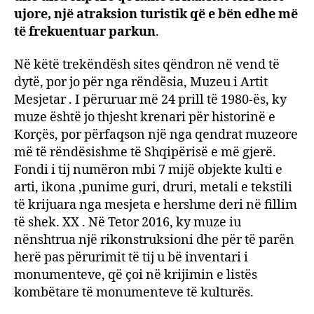
ujore, një atraksion turistik që e bën edhe më
të frekuentuar parkun
.
Në këtë trekëndësh sites qëndron në vend të
dytë, por jo për nga rëndësia, Muzeu i Artit
Mesjetar . I përuruar më 24 prill të 1980-ës, ky
muze është jo thjesht krenari për historinë e
Korçës, por përfaqson një nga qendrat muzeore
më të rëndësishme të Shqipërisë e më gjerë.
Fondi i tij numëron mbi 7 mijë objekte kulti e
arti, ikona ,punime guri, druri, metali e tekstili
të krijuara nga mesjeta e hershme deri në fillim
të shek. XX . Në Tetor 2016, ky muze iu
nënshtrua një rikonstruksioni dhe për të parën
herë pas përurimit të tij u bë inventari i
monumenteve, që çoi në krijimin e listës
kombëtare të monumenteve të kulturës.