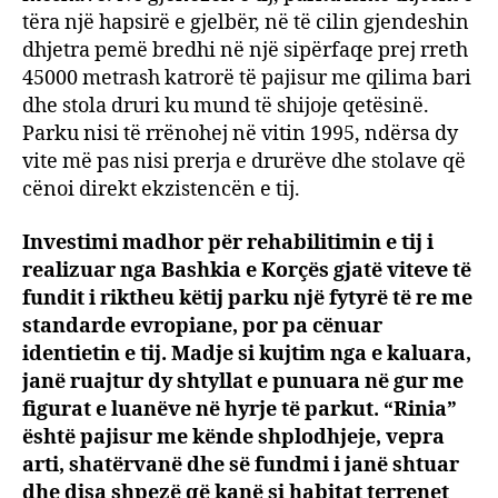
tëra një hapsirë e gjelbër, në të cilin gjendeshin
dhjetra pemë bredhi në një sipërfaqe prej rreth
45000 metrash katrorë të pajisur me qilima bari
dhe stola druri ku mund të shijoje qetësinë.
Parku nisi të rrënohej në vitin 1995, ndërsa dy
vite më pas nisi prerja e drurëve dhe stolave që
cënoi direkt ekzistencën e tij.
Investimi madhor për rehabilitimin e tij i
realizuar nga Bashkia e Korçës gjatë viteve të
fundit i riktheu këtij parku një fytyrë të re me
standarde evropiane, por pa cënuar
identietin e tij. Madje si kujtim nga e kaluara,
janë ruajtur dy shtyllat e punuara në gur me
figurat e luanëve në hyrje të parkut. “Rinia”
është pajisur me kënde shplodhjeje, vepra
arti, shatërvanë dhe së fundmi i janë shtuar
dhe disa shpezë që kanë si habitat terrenet