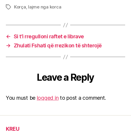
Korça
,
lajme nga korca
Tags
←
Si t’i rregulloni raftet e librave
→
Zhulati Fshati që rrezikon të shterojë
Leave a Reply
You must be
logged in
to post a comment.
KREU