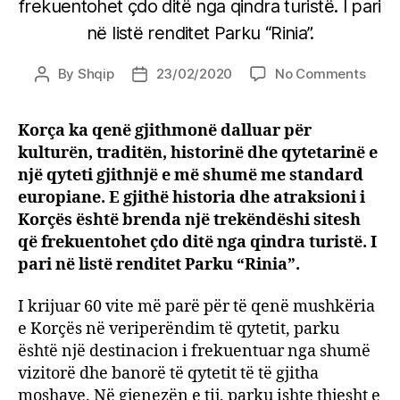
frekuentohet çdo ditë nga qindra turistë. I pari
në listë renditet Parku “Rinia”.
on
By
Shqip
23/02/2020
No Comments
Post
Post
Korç
author
date
në
Korça ka qenë gjithmonë dalluar për
një
kulturën, traditën, historinë dhe qytetarinë e
trek
histo
një qyteti gjithnjë e më shumë me standard
kultu
europiane. E gjithë historia dhe atraksioni i
Korçës është brenda një trekëndëshi sitesh
që frekuentohet çdo ditë nga qindra turistë. I
pari në listë renditet Parku “Rinia”.
I krijuar 60 vite më parë për të qenë mushkëria
e Korçës në veriperëndim të qytetit, parku
është një destinacion i frekuentuar nga shumë
vizitorë dhe banorë të qytetit të të gjitha
moshave. Në gjenezën e tij, parku ishte thjesht e