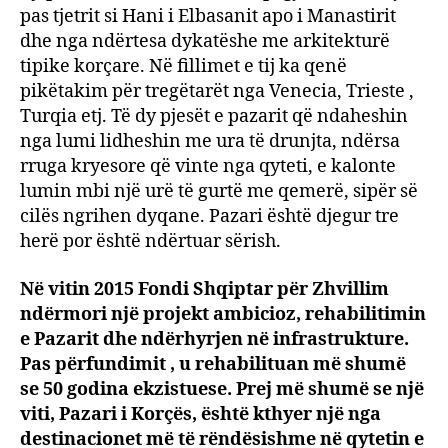
pas tjetrit si Hani i Elbasanit apo i Manastirit
dhe nga ndërtesa dykatëshe me arkitekturë
tipike korçare. Në fillimet e tij ka qenë
pikëtakim për tregëtarët nga Venecia, Trieste ,
Turqia etj. Të dy pjesët e pazarit që ndaheshin
nga lumi lidheshin me ura të drunjta, ndërsa
rruga kryesore që vinte nga qyteti, e kalonte
lumin mbi një urë të gurtë me qemerë, sipër së
cilës ngrihen dyqane. Pazari është djegur tre
herë por është ndërtuar sërish.
Në vitin 2015 Fondi Shqiptar për Zhvillim
ndërmori një projekt ambicioz, rehabilitimin
e Pazarit dhe ndërhyrjen në infrastrukture.
Pas përfundimit , u rehabilituan më shumë
se 50 godina ekzistuese. Prej më shumë se një
viti, Pazari i Korçës, është kthyer një nga
destinacionet më të rëndësishme në qytetin e