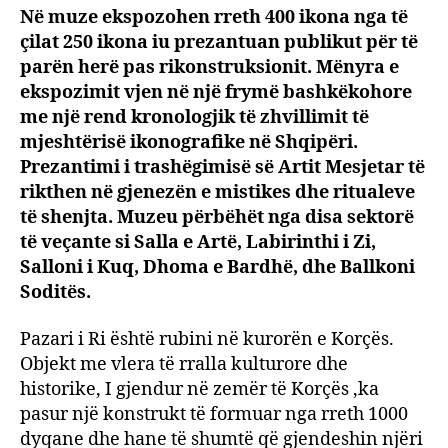
Në muze ekspozohen rreth 400 ikona nga të
çilat 250 ikona iu prezantuan publikut për të
parën herë pas rikonstruksionit. Mënyra e
ekspozimit vjen në një frymë bashkëkohore
me një rend kronologjik të zhvillimit të
mjeshtërisë ikonografike në Shqipëri.
Prezantimi i trashëgimisë së Artit Mesjetar të
rikthen në gjenezën e mistikes dhe ritualeve
të shenjta. Muzeu përbëhët nga disa sektorë
të veçante si Salla e Artë, Labirinthi i Zi,
Salloni i Kuq, Dhoma e Bardhë, dhe Ballkoni
Soditës.
Pazari i Ri është rubini në kurorën e Korçës.
Objekt me vlera të rralla kulturore dhe
historike, I gjendur në zemër të Korçës ,ka
pasur një konstrukt të formuar nga rreth 1000
dyqane dhe hane të shumtë që gjendeshin njëri