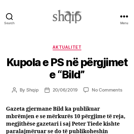
Search
Menu
Shqip.info
Categories
AKTUALITET
Kupola e PS në përgjimet
e “Bild”
on
By
Shqip
20/06/2019
No Comments
Post
Post
Kupol
author
date
e
Gazeta gjermane Bild ka publikuar
PS
mbrëmjen e se mërkurës 10 përgjime të reja,
në
përgj
megjithëse gazetari i saj Peter Tiede kishte
e
paralajmëruar se do të publikoheshin