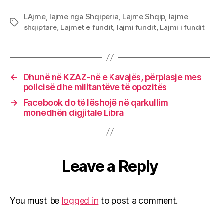
LAjme
,
lajme nga Shqiperia
,
Lajme Shqip
,
lajme
Tags
shqiptare
,
Lajmet e fundit
,
lajmi fundit
,
Lajmi i fundit
←
Dhunë në KZAZ-në e Kavajës, përplasje mes
policisë dhe militantëve të opozitës
→
Facebook do të lëshojë në qarkullim
monedhën digjitale Libra
Leave a Reply
You must be
logged in
to post a comment.