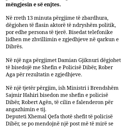
“Bild”
mëngjesin e së enjtes.
Në rreth 13 minuta përgjime të zbardhura,
dëgjohen të flasin aktorë të ndryshëm politik,
por edhe persona të tjerë. Bisedat telefonike
lidhen me zhvillimin e zgjedhjeve në qarkun e
Dibrës.
Në një nga përgjimet Damian Gjiknuri dëgjohet
të bisedojë me Shefin e Policisë Dibër, Rober
Aga për rezultatin e zgjedhjeve.
Në një tjetër përgjim, ish Ministri i Brendshëm
Sajmir Hahiri bisedon me shefin e policisë
Dibër, Robert Agën, të cilin e falenderon për
angazhimin e tij.
Deputeti Xhemal Qefa thotë shefit të policisë
Dibër, se po mendojnë një post më të mirë se