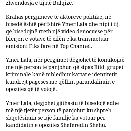
zhvendosja e tij në Bulqizë.
Krahas përgjimeve të aktorëve politike, në
bisedë është përfshirë Ymer Lala dhe nipi i tij,
që bisedojnë rreth një video denocuese për
blerjen e votave të cilën e ka transmetuar
emisioni Fiks fare në Top Channel.
Ymer Lala, nër përgjimet dëgjohet të komikojnë
me një person të panjohur, që sipas Bild, grupet
kriminale kanë mbledhur kartat e identitetit
kundrejt pagesës me qëllim parandalimin e
opozitës që të votojë.
Ymer Lala, dëgjohet gjithastu të bisedojë edhe
më një tjetër person të panjohur ku shpreh
shqetësimin se një familje ka votuar për
kandidatin e opozitës Sheferedin Shehu.