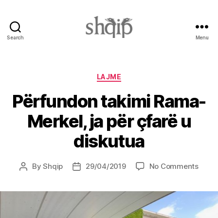
Search
Menu
Shqip.info
Categories
LAJME
Përfundon takimi Rama-
Merkel, ja për çfarë u
diskutua
on
By
Shqip
29/04/2019
No Comments
Post
Post
Përfu
author
date
takim
Rama
Merke