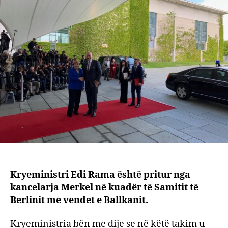
ja
për
çfarë
u
disku
Kryeministri Edi Rama është pritur nga
kancelarja Merkel në kuadër të Samitit të
Berlinit me vendet e Ballkanit.
Kryeministria bën me dije se në këtë takim u