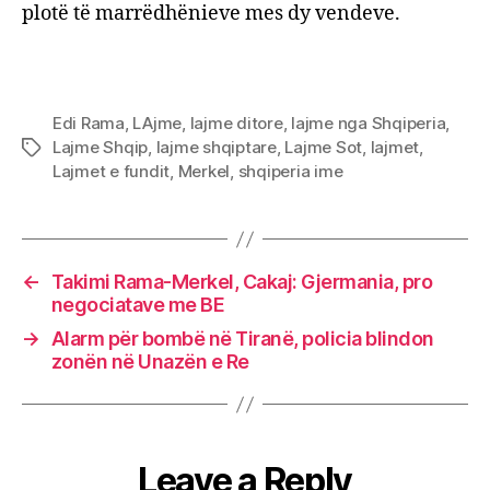
plotë të marrëdhënieve mes dy vendeve.
Edi Rama
,
LAjme
,
lajme ditore
,
lajme nga Shqiperia
,
Lajme Shqip
,
lajme shqiptare
,
Lajme Sot
,
lajmet
,
Tags
Lajmet e fundit
,
Merkel
,
shqiperia ime
←
Takimi Rama-Merkel, Cakaj: Gjermania, pro
negociatave me BE
→
Alarm për bombë në Tiranë, policia blindon
zonën në Unazën e Re
Leave a Reply