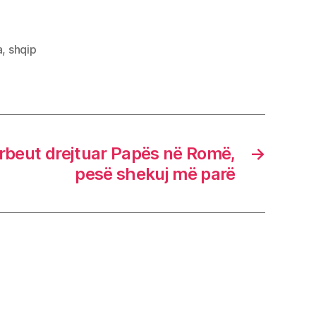
a
,
shqip
rbeut drejtuar Papës në Romë,
→
pesë shekuj më parë