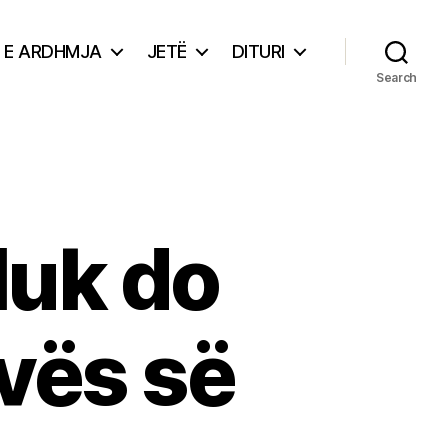
E ARDHMJA
JETË
DITURI
Search
Nuk do
avës së