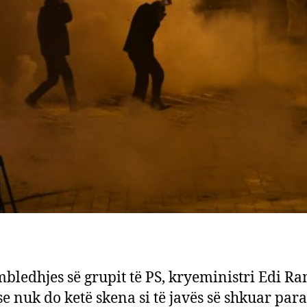
mbledhjes së grupit të PS, kryeministri Edi R
se nuk do ketë skena si të javës së shkuar para