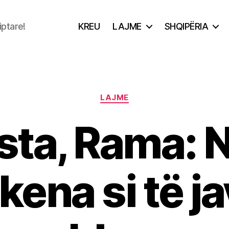
iptare!
KREU
LAJME
SHQIPËRIA
Categories
LAJME
sta, Rama: 
kena si të j