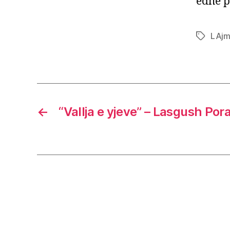
edhe p
LAj
Tags
←
“Vallja e yjeve” – Lasgush Por