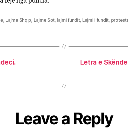
a leje nga policia.
me
,
Lajme Shqip
,
Lajme Sot
,
lajmi fundit
,
Lajmi i fundit
,
protest
adeci.
Letra e Skënde
Leave a Reply