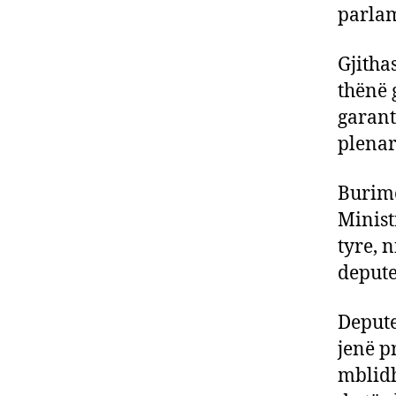
parlam
Gjitha
thënë 
garant
plenar
Burime
Minist
tyre, 
depute
Depute
jenë p
mblidh