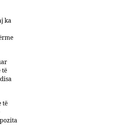
j ka
sërme
uar
 të
 disa
 të
ë
pozita