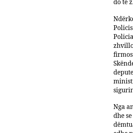
do të 
Ndërk
Polici
Polici
zhvill
firmos
Skënde
depute
minist
siguri
Nga an
dhe se
dëmtua