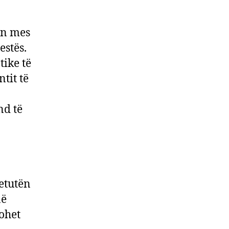
ën mes
estës.
tike të
tit të
nd të
etutën
në
lohet