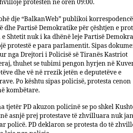
zhvillojë protestën në orën 09:00.
ohë dje “BalkanWeb” publikoi korrespodenc
së dhe Partisë Demokratike për çështjen e prot
a e Shtetit nuk i ka dhënë leje Partisë Demokra
ojë protestë e para parlamentit. Sipas dokumen
ur nga Drejtori i Policisë së Tiranës Kastriot
raj, thuhet se tubimi pengon hyrjen në Kuve
tëve dhe vë në rrezik jetën e deputetëve e
rave. Po kështu sipas policisë, protesta cenon
në kombëtare.
a tjetër PD akuzon policinë se po shkel Kusht
 në asnjë prej protestave të zhvilluara nuk ja
r policë. PD deklaron se protesta do të zhvil