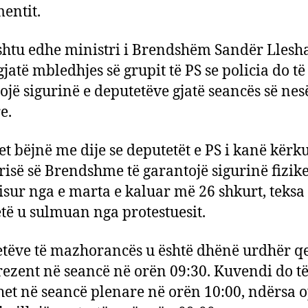
entit.
shtu edhe ministri i Brendshëm Sandër Llesha
gjatë mbledhjes së grupit të PS se policia do të
ojë sigurinë e deputetëve gjatë seancës së ne
e.
t bëjnë me dije se deputetët e PS i kanë kërk
risë së Brendshme të garantojë sigurinë fizike
nisur nga e marta e kaluar më 26 shkurt, teksa
të u sulmuan nga protestuesit.
tëve të mazhorancës u është dhënë urdhër qe
rezent në seancë në orën 09:30. Kuvendi do t
et në seancë plenare në orën 10:00, ndërsa o