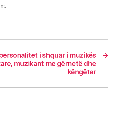
Sot
,
personalitet i shquar i muzikës
→
tare, muzikant me gërnetë dhe
këngëtar