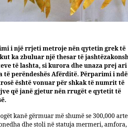
mi i një rrjeti metroje nën qytetin grek të
kut ka zbuluar një thesar të jashtëzakons
eve të lashta, si kurora dhe unaza prej ari
a të perëndeshës Afërditë. Përparimi i nd
rosë është vonuar për shkak të numrit të
jve që janë gjetur nën rrugët e qytetit të
ë.
ogët kanë gërmuar më shumë se 300,000 arte
nedha dhe stoli në statuja mermeri, amfora,