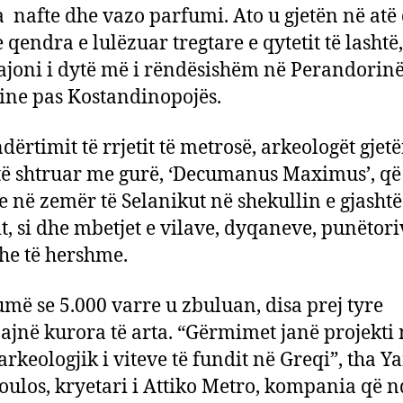
 nafte dhe vazo parfumi. Ato u gjetën në atë
e qendra e lulëzuar tregtare e qytetit të lashtë
rajoni i dytë më i rëndësishëm në Perandorin
ine pas Kostandinopojës.
dërtimit të rrjetit të metrosë, arkeologët gjet
të shtruar me gurë, ‘Decumanus Maximus’, që 
e në zemër të Selanikut në shekullin e gjashtë
it, si dhe mbetjet e vilave, dyqaneve, punëtor
she të hershme.
më se 5.000 varre u zbuluan, disa prej tyre
jnë kurora të arta. “Gërmimet janë projekti 
rkeologjik i viteve të fundit në Greqi”, tha Y
ulos, kryetari i Attiko Metro, kompania që n