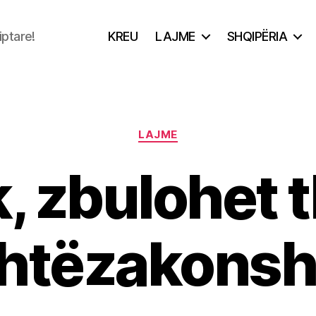
iptare!
KREU
LAJME
SHQIPËRIA
Categories
LAJME
, zbulohet t
shtëzakons