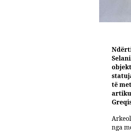
Ndërti
Selani
objekt
statuj
të met
artiku
Greqis
Arkeol
nga mo