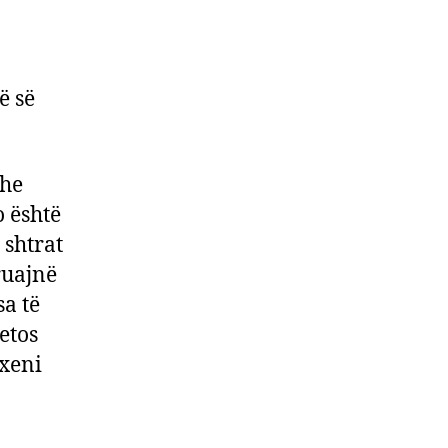
ë së
dhe
o është
 shtrat
ruajnë
sa të
etos
yxeni