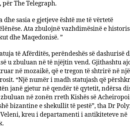
n, për The Telegraph.
a dhe sasia e gjetjeve është me të vërtetë
lënëse. Ata zbulojnë vazhdimësinë e historis
kut dhe Maqedonisë. ”
tatuja të Afërditës, perëndeshës së dashurisë 
së u zbuluan në të njëjtin vend. Gjithashtu aj
ruar në mozaikë, që e tregon të shtrirë në një
rosit. “Një numër i madh statujash që përshk
tën janë gjetur në qendër të qytetit, ndërsa di
u zbuluan në zonën rreth Kishës së Acheiropoi
shë bizantine e shekullit të pestë”, tha Dr Pol
eleni, kreu i departamenti i antikiteteve në
k.