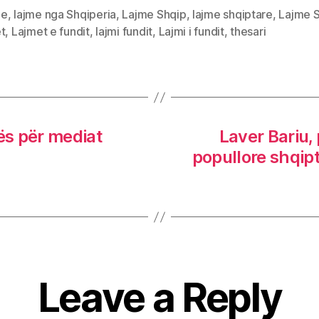
me
,
lajme nga Shqiperia
,
Lajme Shqip
,
lajme shqiptare
,
Lajme 
t
,
Lajmet e fundit
,
lajmi fundit
,
Lajmi i fundit
,
thesari
tës për mediat
Laver Bariu, 
popullore shqip
Leave a Reply