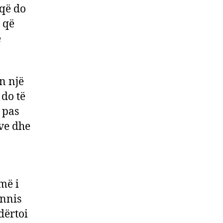
 që do
, që
ë
ën një
do të
 pas
ive dhe
më i
annis
dërtoi