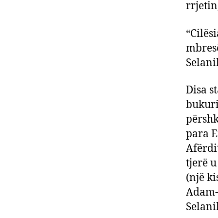
rrjeti
“Cilësi
mbresë
Selani
Disa s
bukuri
përshk
para E
Afërdi
tjerë 
(një ki
Adam-V
Selani