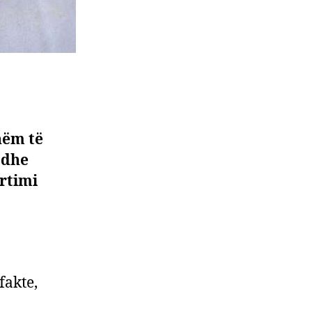
hëm të
 dhe
ërtimi
fakte,