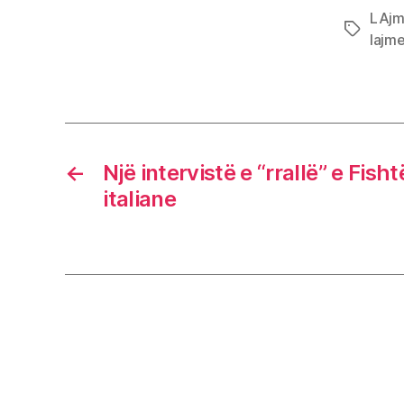
LAj
Tags
lajme
←
Një intervistë e “rrallë” e Fish
italiane