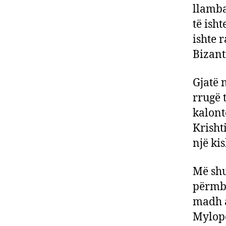
llamba
të isht
ishte 
Bizant
Gjatë n
rrugë 
kalont
Krisht
një ki
Më shu
përmba
madh a
Mylopo