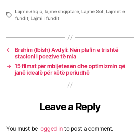
Lajme Shqip
,
lajme shqiptare
,
Lajme Sot
,
Lajmet e
Tags
fundit
,
Lajmi i fundit
←
Brahim (Ibish) Avdyli: Nën plafin e trishtë
stacioni i poezive të mia
→
15 filmat për mbijetesën dhe optimizmin që
janë idealë për këtë periudhë
Leave a Reply
You must be
logged in
to post a comment.