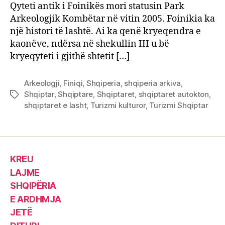
Qyteti antik i Foinikës mori statusin Park
Arkeologjik Kombëtar në vitin 2005. Foinikia ka
një histori të lashtë. Ai ka qenë kryeqendra e
kaonëve, ndërsa në shekullin III u bë
kryeqyteti i gjithë shtetit […]
Arkeologji
,
Finiqi
,
Shqiperia
,
shqiperia arkiva
,
Shqiptar
,
Shqiptare
,
Shqiptaret
,
shqiptaret autokton
,
Tags
shqiptaret e lasht
,
Turizmi kulturor
,
Turizmi Shqiptar
KREU
LAJME
SHQIPËRIA
E ARDHMJA
JETË