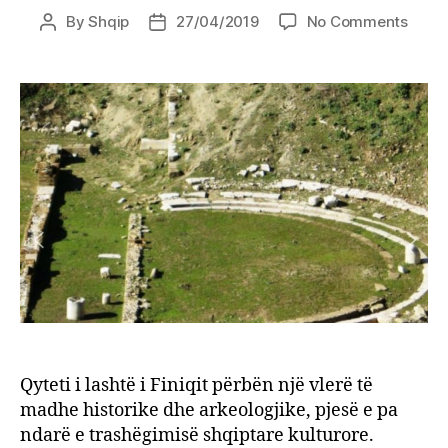
on
By
Shqip
27/04/2019
No Comments
Post
Post
Parku
author
date
Arkeo
i
Finiqi
në
Shqip
desti
kultu
e
turist
Qyteti i lashtë i Finiqit përbën një vlerë të
madhe historike dhe arkeologjike, pjesë e pa
ndarë e trashëgimisë shqiptare kulturore.