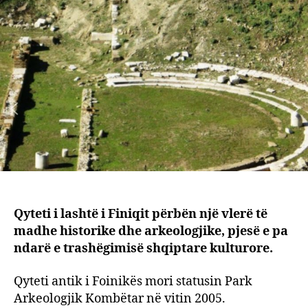
Finiqi
në
Shqip
desti
kultu
e
turist
Qyteti i lashtë i Finiqit përbën një vlerë të
madhe historike dhe arkeologjike, pjesë e pa
ndarë e trashëgimisë shqiptare kulturore.
Qyteti antik i Foinikës mori statusin Park
Arkeologjik Kombëtar në vitin 2005.