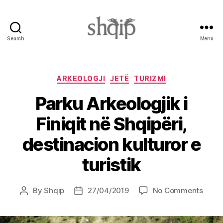
Search
Menu
Shqip.info
Categories
ARKEOLOGJI
JETË
TURIZMI
Parku Arkeologjik i
Finiqit në Shqipëri,
destinacion kulturor e
turistik
on
By
Shqip
27/04/2019
No Comments
Post
Post
Parku
author
date
Arkeo
i