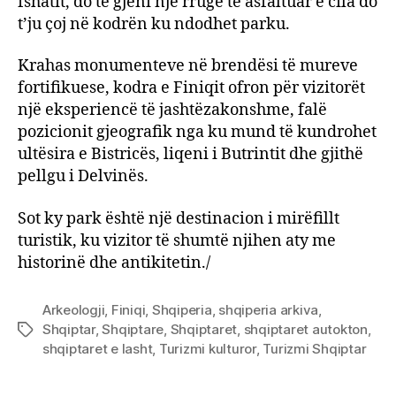
fshatit, do të gjeni një rrugë të asfaltuar e cila do
t’ju çoj në kodrën ku ndodhet parku.
Krahas monumenteve në brendësi të mureve
fortifikuese, kodra e Finiqit ofron për vizitorët
një eksperiencë të jashtëzakonshme, falë
pozicionit gjeografik nga ku mund të kundrohet
ultësira e Bistricës, liqeni i Butrintit dhe gjithë
pellgu i Delvinës.
Sot ky park është një destinacion i mirëfillt
turistik, ku vizitor të shumtë njihen aty me
historinë dhe antikitetin./
Arkeologji
,
Finiqi
,
Shqiperia
,
shqiperia arkiva
,
Shqiptar
,
Shqiptare
,
Shqiptaret
,
shqiptaret autokton
,
Tags
shqiptaret e lasht
,
Turizmi kulturor
,
Turizmi Shqiptar