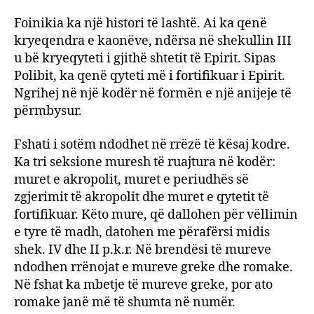
Foinikia ka një histori të lashtë. Ai ka qenë
kryeqendra e kaonëve, ndërsa në shekullin III
u bë kryeqyteti i gjithë shtetit të Epirit. Sipas
Polibit, ka qenë qyteti më i fortifikuar i Epirit.
Ngrihej në një kodër në formën e një anijeje të
përmbysur.
Fshati i sotëm ndodhet në rrëzë të kësaj kodre.
Ka tri seksione muresh të ruajtura në kodër:
muret e akropolit, muret e periudhës së
zgjerimit të akropolit dhe muret e qytetit të
fortifikuar. Këto mure, që dallohen për vëllimin
e tyre të madh, datohen me përafërsi midis
shek. IV dhe II p.k.r. Në brendësi të mureve
ndodhen rrënojat e mureve greke dhe romake.
Në fshat ka mbetje të mureve greke, por ato
romake janë më të shumta në numër.