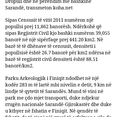
Dropull dhe në perëndim me bashkinë
Sarandë, transmeton koha.net
Sipas Censusit të vitit 2011 numëron një
popullsi prej 11,862 banorësh. Ndërkohë që
sipas Regjistrit Civil kjo bashki numëron 39,055
banorë në një sipërfaqe prej 441.20 km2. Në
bazë të të dhënave të censusit, densiteti i
popullsisë është 26.7 banorë për km2 ndërsa në
bazë të regjistrit civil densiteti është 88.51
banorë/km2.
Parku Arkeologjik i Finiqit ndodhet në një
kodër 283 m të lartë mbi nivelin e detit, 9 km në
lindje të qytetit të Sarandës. Mund të vini në
park me çdo mjet transporti, duke ndjekur
rrugën nacionale Sarandë-Gjirokastër dhe duke
u kthyer në fshatin e Finiqit. Në qendër të