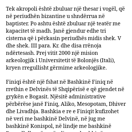
Tek akropoli është zbuluar një thesar i vogël, që
në periudhën bizantine u shndërrua në
baptister. Po ashtu është zbuluar një teatër me
kapacitet të madh. Janë gjendur edhe tri
cisterna që i përkasin periudhës midis shek. V
dhe shek. III para. Kr. dhe disa rrënoja
ndërtesash. Prej vitit 2000 një mision
arkeologjik i Universitetit të Bolonjës (Itali),
kryen rregullisht gërmime arkeologjike.
Finiqi është një fshat në Bashkinë Finiq në
rrethin e Delvinës të Shqipërisë e që gjendet në
grykën e Bogasit. Njësitë administrative
përbërëse janë Finiq, Aliko, Mesopotam, Dhiver
dhe Livadhja. Bashkia e re e Finiqit kufizohet
në veri me bashkinë Delvinë, në jug me
bashkinë Konispol, në lindje me bashkinë