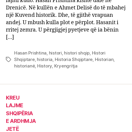
lajmi kudo: Hasan Prishtina kishte dalë në
i
Drenicë. Në kullën e Ahmet Delisë do të mbahej
Kryen
një Kuvend historik. Dhe, të gjithë vrapuan
andej. U mbush kulla plot e përplot. Hasanit i
rritej zemra. U përgjigjej pyetjeve që ia bënin
[…]
Hasan Prishtina
,
histori
,
histori shqip
,
Histori
Shqiptare
,
historia
,
Historia Shqiptare
,
Historian
,
Tags
historianë
,
History
,
Kryengritja
KREU
LAJME
SHQIPËRIA
E ARDHMJA
JETË