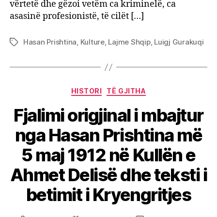
vërtetë dhe gëzoi vetëm ca kriminelë, ca
asasinë profesionistë, të cilët […]
Hasan Prishtina
,
Kulture
,
Lajme Shqip
,
Luigj Gurakuqi
Tags
Categories
HISTORI
TË GJITHA
Fjalimi origjinal i mbajtur
nga Hasan Prishtina më
5 maj 1912 në Kullën e
Ahmet Delisë dhe teksti i
betimit i Kryengritjes