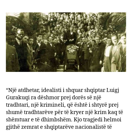
Fjala
author
date
e
Hasa
Prish
në
cere
e
varri
të
Luigj
Gura
“Një atdhetar, idealisti i shquar shqiptar Luigj
Gurakuqi ra dëshmor prej dorës së një
tradhtari, një krimineli, që është i shtyrë prej
shumë tradhtarëve për të kryer një krim kaq të
shëmtuar e të dhimbshëm. Kjo tragjedi helmoi
gjithë zemrat e shqiptarëve nacionalistë të