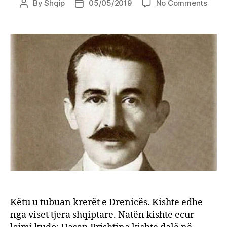
on
By
Shqip
05/05/2019
No Comments
Post
Post
Fjalim
author
date
origji
i
mbajt
nga
Hasa
Prish
më
5
maj
1912
në
Kullë
e
Ahme
Delis
dhe
Këtu u tubuan krerët e Drenicës. Kishte edhe
teksti
i
nga viset tjera shqiptare. Natën kishte ecur
betim