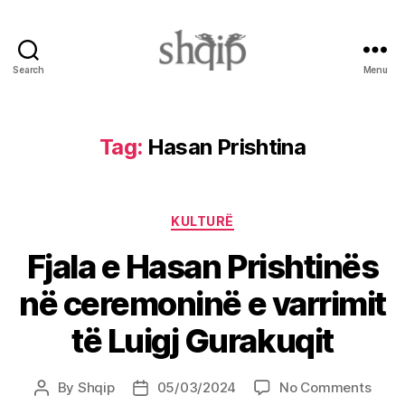
Search
Menu
Shqip.info
Tag:
Hasan Prishtina
Categories
KULTURË
Fjala e Hasan Prishtinës
në ceremoninë e varrimit
të Luigj Gurakuqit
on
By
Shqip
05/03/2024
No Comments
Post
Post