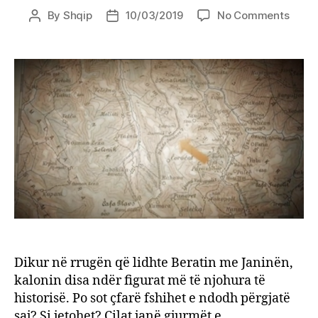
on
By
Shqip
10/03/2019
No Comments
Post
Post
Miste
author
date
e
një
rruge
sheku
shqip
që
lidhte
Berat
me
Janin
Dikur në rrugën që lidhte Beratin me Janinën,
kalonin disa ndër figurat më të njohura të
historisë. Po sot çfarë fshihet e ndodh përgjatë
saj? Si jetohet? Cilat janë gjurmët e