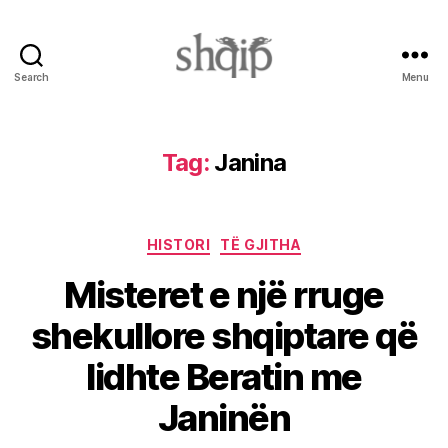
Search
Menu
Shqip.info
Tag:
Janina
Categories
HISTORI
TË GJITHA
Misteret e një rruge
shekullore shqiptare që
lidhte Beratin me
Janinën