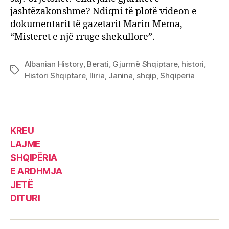
jashtëzakonshme? Ndiqni të plotë videon e
dokumentarit të gazetarit Marin Mema,
“Misteret e një rruge shekullore”.
Albanian History
,
Berati
,
Gjurmë Shqiptare
,
histori
,
Tags
Histori Shqiptare
,
Iliria
,
Janina
,
shqip
,
Shqiperia
KREU
LAJME
SHQIPËRIA
E ARDHMJA
JETË
DITURI