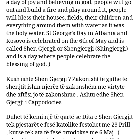
a day of joy and believing in god, people will go
out and build a fire and play around it, people
will bless their houses, fields, their children and
everything around them with water as it was
the holy water. St George’s Day in Albania and
Kosovo is celebrated on the 6th of May and is
called Shen Gjergji or Shengjergji (Shingjergji)
and is a day where people celebrate the
blessing of god. )
Kush ishte Shën Gjergji ? Zakonisht të gjithë të
shenjtit ishin njerëz të zakonshëm me virtyte
dhe aftësi jo të zakonshme . Ashtu edhe Shën
Gjergji i Cappodocies
Duhet të kemi një të qartë se Dita e Shen Gjergjit
tek pjestarët e fesë katolike festohet me 23 Prill
, kurse tek ata të fesë ortodokse me 6 Maj . (