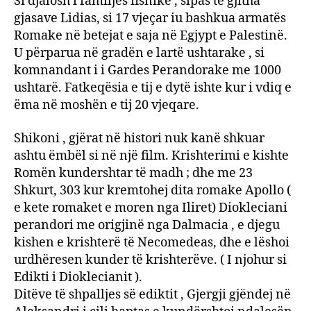
Si djalosh i familjes fisnike , sipas të gjitha
gjasave Lidias, si 17 vjeçar iu bashkua armatës
Romake në betejat e saja në Egjypt e Palestinë.
U përparua në gradën e lartë ushtarake , si
komnandant i i Gardes Perandorake me 1000
ushtarë. Fatkeqësia e tij e dytë ishte kur i vdiq e
ëma në moshën e tij 20 vjeqare.
Shikoni , gjërat në histori nuk kanë shkuar
ashtu ëmbël si në një film. Krishterimi e kishte
Romën kundershtar të madh ; dhe me 23
Shkurt, 303 kur kremtohej dita romake Apollo (
e kete romaket e moren nga Iliret) Diokleciani
perandori me origjinë nga Dalmacia , e djegu
kishen e krishterë të Necomedeas, dhe e lëshoi
urdhëresen kunder të krishterëve. ( I njohur si
Edikti i Dioklecianit ).
Ditëve të shpalljes së ediktit , Gjergji gjëndej në