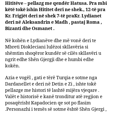
Hititëve – pellazg me qendër Hatusa. Pra mbi
këtë tokë ishin Hititet deri ne shek., 12-të pra
Kr. Frigjët deri në shek 7-të praKr. Lydianet
deri në Aleksandrin e Madh , pastaj Roma ,
Bizanti dhe Osmanet .
Në kohën e Lydianëve dhe më vonë deri te
Mbreti Diokleciani lulëzoi skllavëria si
shëmtim shoqëror kundër së cilës skllavëri u
ngrit edhe Shën Gjergji dhe e humbi edhe
kokën.
Azia e vogël , gati e tërë Turqia e sotme nga
Dardanellet e deri në Detin e Zi , ishte tokë
pellazge me histori të lashtë mijëra vjeqare .
Valët e historisë e kanë tronditur atë regjion e
posaqërisht Kapadocien qe sot po flasim
.Personazhi i temës së sotme është Shën Gjergi ,