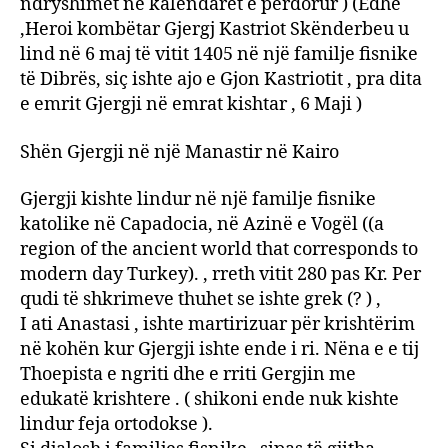
ndryshimet në kalendaret e perdorur ) (Edhe
,Heroi kombëtar Gjergj Kastriot Skënderbeu u
lind në 6 maj të vitit 1405 në një familje fisnike
të Dibrës, siç ishte ajo e Gjon Kastriotit , pra dita
e emrit Gjergji në emrat kishtar , 6 Maji )
Shën Gjergji në një Manastir në Kairo
Gjergji kishte lindur në një familje fisnike
katolike në Capadocia, në Azinë e Vogël ((a
region of the ancient world that corresponds to
modern day Turkey). , rreth vitit 280 pas Kr. Per
qudi të shkrimeve thuhet se ishte grek (? ) ,
I ati Anastasi , ishte martirizuar për krishtërim
në kohën kur Gjergji ishte ende i ri. Nëna e e tij
Thoepista e ngriti dhe e rriti Gergjin me
edukatë krishtere . ( shikoni ende nuk kishte
lindur feja ortodokse ).