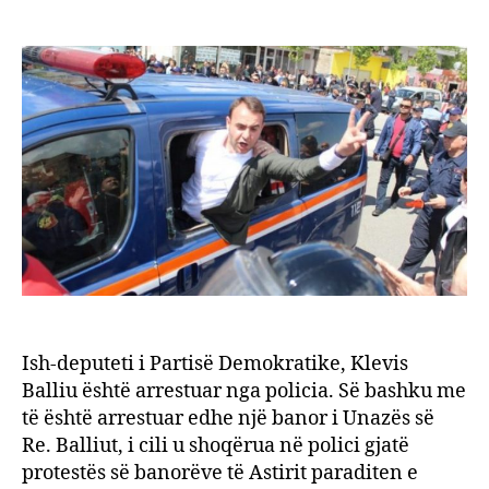
Arres
author
date
ish-
deput
i
Parti
Demok
Klevi
Balliu
Ish-deputeti i Partisë Demokratike, Klevis
Balliu është arrestuar nga policia. Së bashku me
të është arrestuar edhe një banor i Unazës së
Re. Balliut, i cili u shoqërua në polici gjatë
protestës së banorëve të Astirit paraditen e