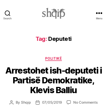
Search
Menu
Shqip.info
Tag:
Deputeti
Categories
POLITIKË
Arrestohet ish-deputeti i
Partisë Demokratike,
Klevis Balliu
on
By
Shqip
07/05/2019
No Comments
Post
Post