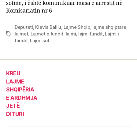
sotme, i është komunikuar masa e arrestit në
Komisariatin nr 6
Deputeti
,
Klevis Balliu
,
Lajme Shqip
,
lajme shqiptare
,
lajmet
,
Lajmet e fundit
,
lajmi
,
lajmi fundit
,
Lajmi i
Tags
fundit
,
Lajmi sot
KREU
LAJME
SHQIPËRIA
E ARDHMJA
JETË
DITURI