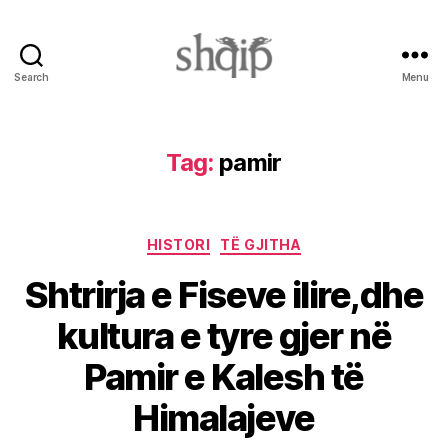
Search
Menu
Shqip.info
Tag:
pamir
Categories
HISTORI
TË GJITHA
Shtrirja e Fiseve ilire,dhe
kultura e tyre gjer në
Pamir e Kalesh të
Himalajeve