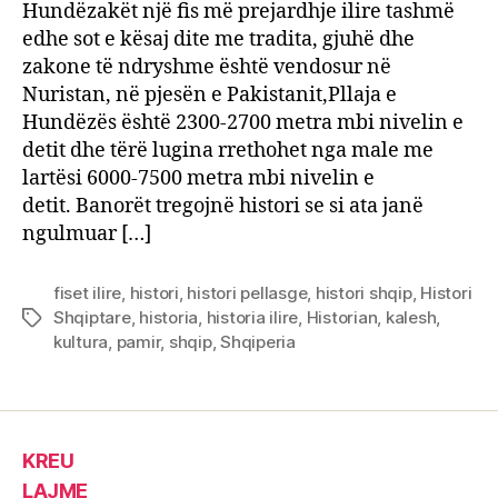
Hundëzakët një fis më prejardhje ilire tashmë
edhe sot e kësaj dite me tradita, gjuhë dhe
zakone të ndryshme është vendosur në
Nuristan, në pjesën e Pakistanit,Pllaja e
Hundëzës është 2300-2700 metra mbi nivelin e
detit dhe tërë lugina rrethohet nga male me
lartësi 6000-7500 metra mbi nivelin e
detit. Banorët tregojnë histori se si ata janë
ngulmuar […]
fiset ilire
,
histori
,
histori pellasge
,
histori shqip
,
Histori
Shqiptare
,
historia
,
historia ilire
,
Historian
,
kalesh
,
Tags
kultura
,
pamir
,
shqip
,
Shqiperia
KREU
LAJME