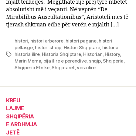
mjaft tërheqës. Megjithatë një prej tyre mbetet
absolutisht më i veçanti. Në veprën “De
Mirabilibus Auscultationibus”, Aristoteli mes të
tjerash shkruan edhe për verën e mjaltit […]
histori
,
histori arberore
,
histori pagane
,
histori
pellasge
,
histori shqip
,
Histori Shqiptare
,
historia
,
historia ilire
,
Historia Shqiptare
,
Historian
,
History
,
Tags
Marin Mema
,
pija ilire e perendive
,
shqip
,
Shqiperia
,
Shqiperia Etnike
,
Shqiptaret
,
vera ilire
KREU
LAJME
SHQIPËRIA
E ARDHMJA
JETË