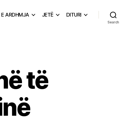
E ARDHMJA
JETË
DITURI
Search
në të
inë