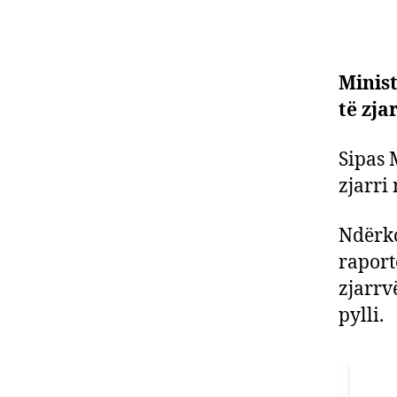
Minist
të zja
Sipas 
zjarri 
Ndërko
raport
zjarrv
pylli.