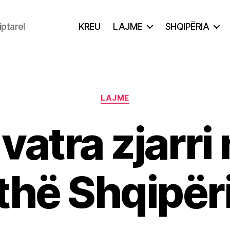
iptare!
KREU
LAJME
SHQIPËRIA
Categories
LAJME
vatra zjarri 
ithë Shqipër