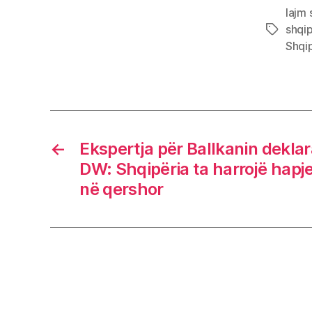
lajm 
shqi
Tags
Shqi
←
Ekspertja për Ballkanin deklar
DW: Shqipëria ta harrojë hapj
në qershor