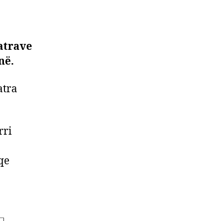
vatrave
në.
atra
rri
qe