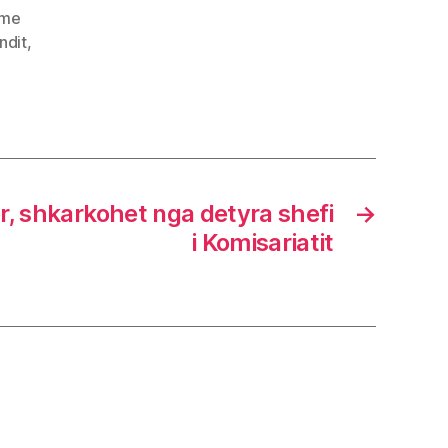
jme
undit
,
r, shkarkohet nga detyra shefi
→
i Komisariatit