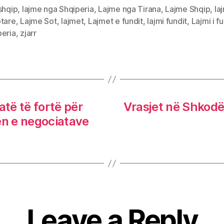
shqip
,
lajme nga Shqiperia
,
Lajme nga Tirana
,
Lajme Shqip
,
la
ptare
,
Lajme Sot
,
lajmet
,
Lajmet e fundit
,
lajmi fundit
,
Lajmi i f
peria
,
zjarr
atë të fortë për
Vrasjet në Shkodë
en e negociatave
Leave a Reply