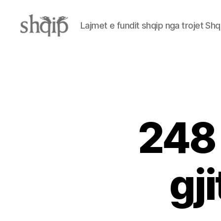
Lajmet e fundit shqip nga trojet Shq
Shqip.info
248 
gj