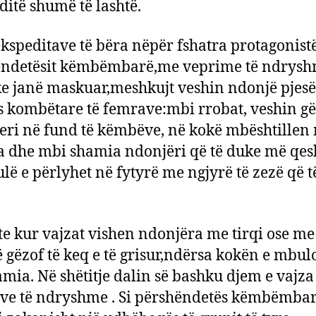
aditë shumë të lashtë.
ekspeditave të bëra nëpër fshatra protagonist
ëndetësit këmbëmbarë,me veprime të ndrys
e janë maskuar,meshkujt veshin ndonjë pjesë
s kombëtare të femrave:mbi rrobat, veshin gë
deri në fund të këmbëve, në kokë mbështillen
 dhe mbi shamia ndonjëri që të duke më qes
ulë e përlyhet në fytyrë me ngjyrë të zezë që 
te kur vajzat vishen ndonjëra me tirqi ose me
 gëzof të keq e të grisur,ndërsa kokën e mbul
mia. Në shëtitje dalin së bashku djem e vajza
e të ndryshme . Si përshëndetës këmbëmbar