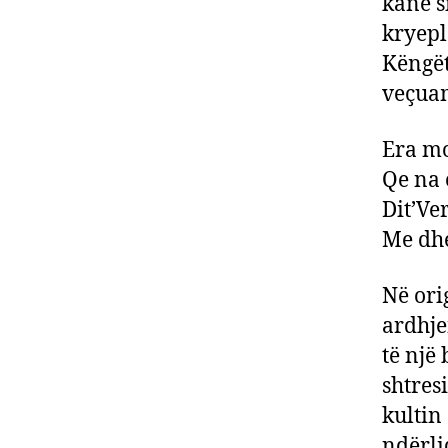
kanë s
kryepl
Këngët
veçuam
Era mo
Qe na 
Dit’Ver
Me dh
Në ori
ardhje
të një 
shtres
kultin 
ndërli