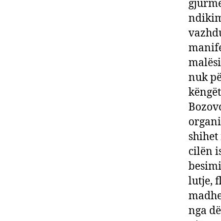
gjurmë
ndikim
vazhdu
manife
malësi
nuk pë
këngët
Bozovc
organi
shihet
cilën 
besimi
lutje,
madhe 
nga dë