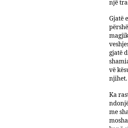
një tr
Gjatë 
përsh
magjik
veshje
gjatë 
shamia
vë kës
njihet.
Ka ras
ndonjë
me sha
moshav