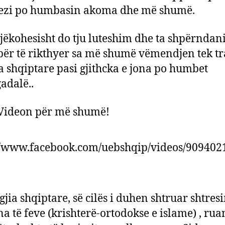
rezi po humbasin akoma dhe më shumë.
jëkohesisht do tju luteshim dhe ta shpërndani
për të rikthyer sa më shumë vëmendjen tek tr
ra shqiptare pasi gjithcka e jona po humbet
adalë..
Videon për më shumë!
//www.facebook.com/uebshqip/videos/90940
gjia shqiptare, së cilës i duhen shtruar shtres
a të feve (krishterë-ortodokse e islame) , rua