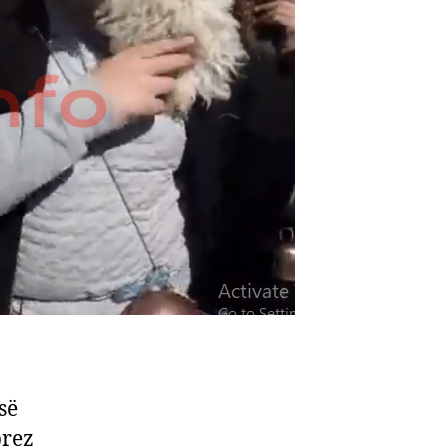
së
brez