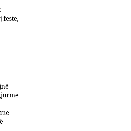
.
 feste,
jnë
 gjurmë
ë me
të