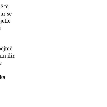
ë të
ur se
jellë
ë
 bëjmë
n ilir,
e
,ka