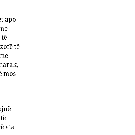
ët apo
hme
 të
zofë të
 me
harak,
të mos
ojnë
 të
ë ata