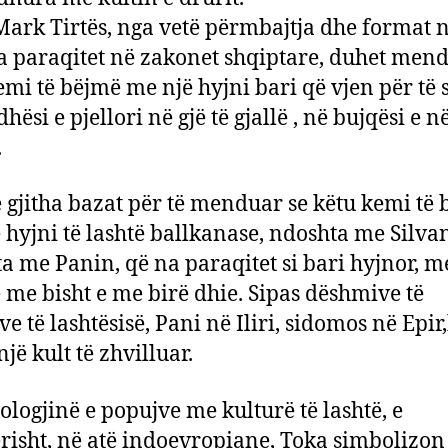
Mark Tirtës, nga vetë përmbajtja dhe format n
na paraqitet në zakonet shqiptare, duhet mend
emi të bëjmë me një hyjni bari që vjen për të s
hësi e pjellori në gjë të gjallë , në bujqësi e n
.
ë gjitha bazat për të menduar se këtu kemi të
 hyjni të lashtë ballkanase, ndoshta me Silvani
a me Panin, që na paraqitet si bari hyjnor, m
me bisht e me birë dhie. Sipas dëshmive të
e të lashtësisë, Pani në Iliri, sidomos në Epir
jë kult të zhvilluar.
ologjinë e popujve me kulturë të lashtë, e
risht, në atë indoevropiane, Toka simbolizon