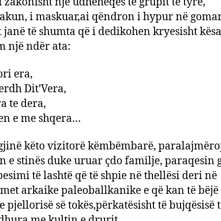
i zakonisht një udhëheqës të grupit të tyre,
akun, i maskuar,ai qëndron i hypur në gomar
 janë të shumta që i dedikohen kryesisht kësaj
 një ndër ata:
ri era,
erdh Dit’Vera,
a te dera,
en e me shqera…
gjinë këto vizitorë këmbëmbarë, paralajmëro
n e stinës duke uruar çdo familje, paraqesin
besimi të lashtë që të shpie në thellësi deri në
imet arkaike paleoballkanike e që kan të bëj
e pjellorisë së tokës,përkatësisht të bujqësisë 
dhura me kultin e drurit.