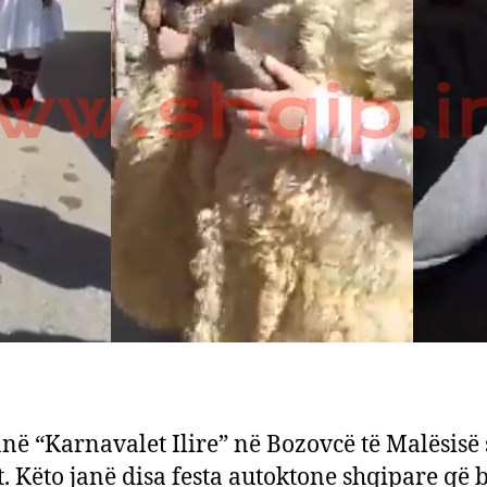
anë “Karnavalet Ilire” në Bozovcë të Malësisë 
t. Këto janë disa festa autoktone shqipare që 