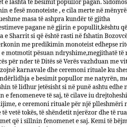
t e lashta të besimit popullor pagan. Sidomo
in e fesë monoteiste , e cila merte në mënyrë
eshme masa të ashpra kundër të gjitha
stimeve pagane në gjirin e popullit,kështu q
a e Sharrit si që është rasti në fshatin Bozovcë
rkonin me predikimin monoteist edhepse rit
 e motmotit pësuan ndryshime,megjithatë të r
ës për nder të Ditës së Verës vazhduan me vit
zojnë karnavale dhe ceremoni rituale ku she
 ndërlidhja e besimit popullor me natyrën, me
ishin të lidhur jetësisht si në punë ashtu edhe 
n e fenomeneve të saj, të cilave iu drejtohes
 flijime, e ceremoni rituale për një plleshmëri 
të vetë tokës, të shëndetit njerëzor dhe të rua
met që i sillnin fenomenet e saj. Kemi të bëj