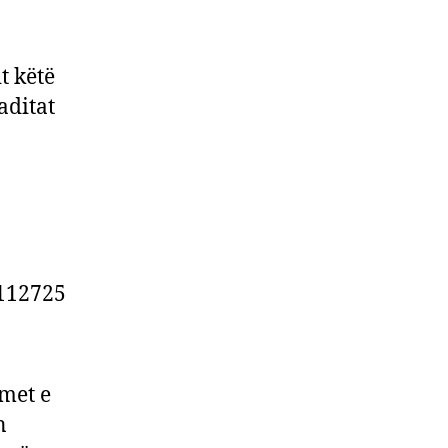
t këtë
aditat
2112725
imet e
n