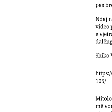
pas b
Ndaj n
video 
e vjet
dalëng
Shiko 
https:
105/
Mitolo
më von