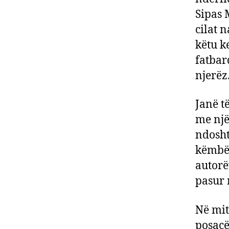
Sipas 
cilat 
këtu k
fatbard
njerëz
Janë t
me një
ndosht
këmbë 
autorëv
pasur n
Në mit
posaçë