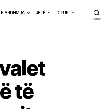
E ARDHMJA
JETË
DITURI
Search
valet
ë të