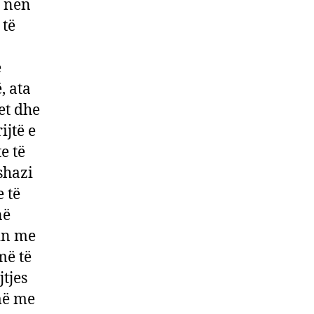
s nën
 të
ë
, ata
et dhe
ijtë e
e të
shazi
 të
në
hin me
më të
jtjes
më me