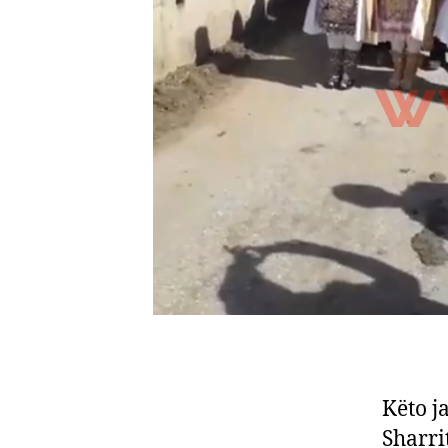
Këto j
Sharri