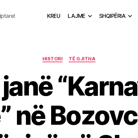
iptare!
KREU
LAJME
SHQIPËRIA
Categories
HISTORI
TË GJITHA
 janë “Karna
re” në Bozovc