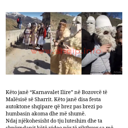
Këto
author
date
janë
“Karn
Ilire”
në
Bozo
të
Malës
së
Sharri
Këto janë “Karnavalet Ilire” në Bozovcë të
Malësisë së Sharrit. Këto janë disa festa
autoktone shqipare që brez pas brezi po
humbasin akoma dhe më shumë.
Ndaj njëkohesisht do tju luteshim dhe ta