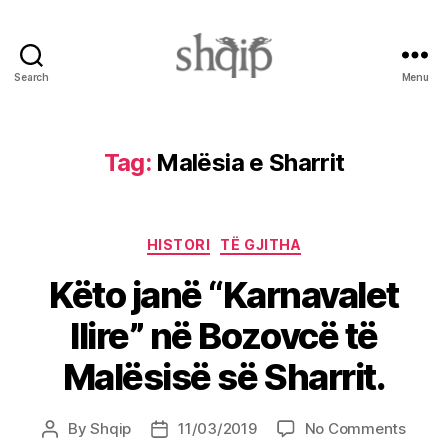
Search
Menu
Shqip.info
Tag:
Malësia e Sharrit
Categories
HISTORI
TË GJITHA
Këto janë “Karnavalet
Ilire” në Bozovcë të
Malësisë së Sharrit.
on
By
Shqip
11/03/2019
No Comments
Post
Post