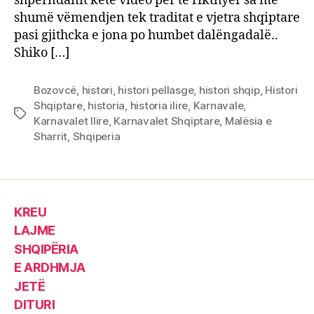
shpërndanit këtë video për të rikthyer sa më
shumë vëmendjen tek traditat e vjetra shqiptare
pasi gjithcka e jona po humbet dalëngadalë..
Shiko […]
Bozovcë
,
histori
,
histori pellasge
,
histori shqip
,
Histori
Shqiptare
,
historia
,
historia ilire
,
Karnavale
,
Tags
Karnavalet Ilire
,
Karnavalet Shqiptare
,
Malësia e
Sharrit
,
Shqiperia
KREU
LAJME
SHQIPËRIA
E ARDHMJA
JETË
DITURI