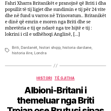
dard
Fahri Xharra Britanikët e pranojnë që Briti i dha
dhe
popullit të tij ligjet dhe sundimin e tij për 24 vite
histor
dhe në fund u varros në Trinovatum.. Britanikët
e dinë që emrin e moren nga Briti dhe se
mbretëria e tij qe ndarë nga tre bijtë e tij :
lokrini i cil e udhëhoqi Anglinë, […]
Briti
,
Dardanët
,
histori shqip
,
historia dardane
,
Tags
historia ilire
,
Londra
Categories
HISTORI
TË GJITHA
Albioni-Britani i
themeluar nga Briti
Trojan ose Brutusi sipas