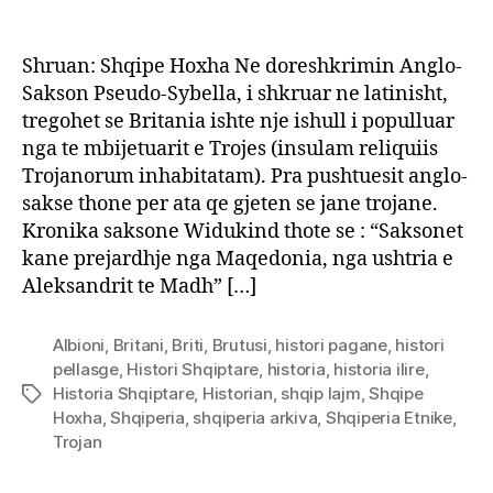
Shruan: Shqipe Hoxha Ne doreshkrimin Anglo-
Sakson Pseudo-Sybella, i shkruar ne latinisht,
tregohet se Britania ishte nje ishull i populluar
nga te mbijetuarit e Trojes (insulam reliquiis
Trojanorum inhabitatam). Pra pushtuesit anglo-
sakse thone per ata qe gjeten se jane trojane.
Kronika saksone Widukind thote se : “Saksonet
kane prejardhje nga Maqedonia, nga ushtria e
Aleksandrit te Madh” […]
Albioni
,
Britani
,
Briti
,
Brutusi
,
histori pagane
,
histori
pellasge
,
Histori Shqiptare
,
historia
,
historia ilire
,
Historia Shqiptare
,
Historian
,
shqip lajm
,
Shqipe
Tags
Hoxha
,
Shqiperia
,
shqiperia arkiva
,
Shqiperia Etnike
,
Trojan