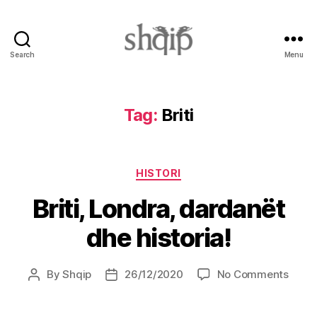
Search
Menu
Shqip.info
Tag:
Briti
Categories
HISTORI
Briti, Londra, dardanët
dhe historia!
on
By
Shqip
26/12/2020
No Comments
Post
Post
Briti,
author
date
Londr