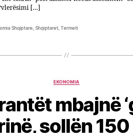
30
“vlerësimi […]
pë
biz
shk
omia Shqiptare
,
Shqiptaret
,
Termeti
dh
spi
Categories
EKONOMIA
antët mbajnë ‘g
inë, sollën 150