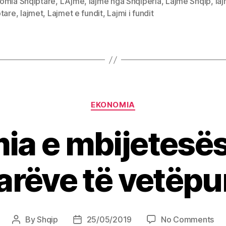
omia Shqiptare
,
LAjme
,
lajme nga Shqiperia
,
Lajme Shqip
,
la
ptare
,
lajmet
,
Lajmet e fundit
,
Lajmi i fundit
Categories
EKONOMIA
a e mbijetesës
arëve të vetëp
on
By
Shqip
25/05/2019
No Comments
Post
Post