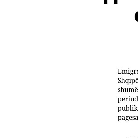
Emigra
Shqipë
shumë 
periudh
publik
pagesa