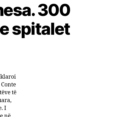
nesa. 300
e spitalet
meti,
ura
iardë
klaroi
o/
 Conte
0
tëve të
ionë
ro
uara,
r
. I
nesa.
e në