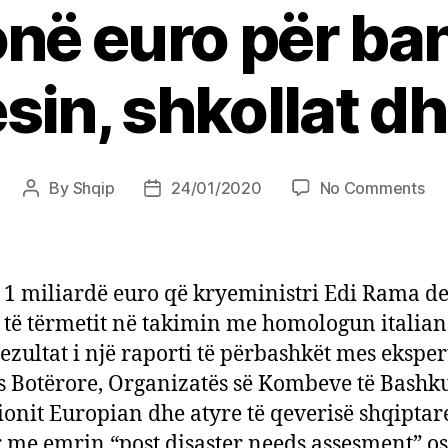
onë euro për ba
sin, shkollat dh
on
By
Shqip
24/01/2020
No Comments
Post
Post
Tër
author
date
fat
1
mil
 1 miliardë euro që kryeministri Edi Rama de
eur
 të tërmetit në takimin me homologun italian
70
rezultat i një raporti të përbashkët mes eksper
mil
eu
 Botërore, Organizatës së Kombeve të Bashk
pë
onit Europian dhe atyre të qeverisë shqiptare
ba
 me emrin “post disaster needs assesment” os