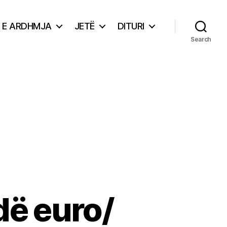
E ARDHMJA
JETË
DITURI
Search
dë euro/