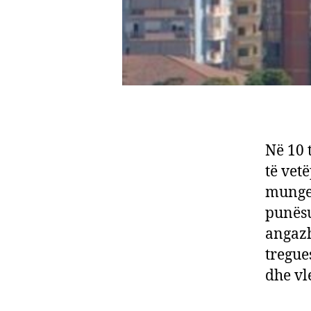
Në 10 
të vet
munges
punësu
angazh
tregue
dhe vl