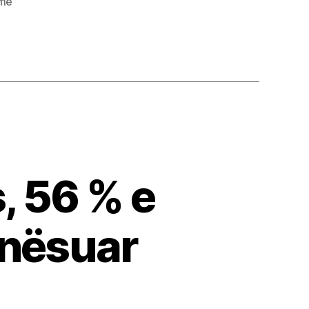
jme
, 56 % e
unësuar