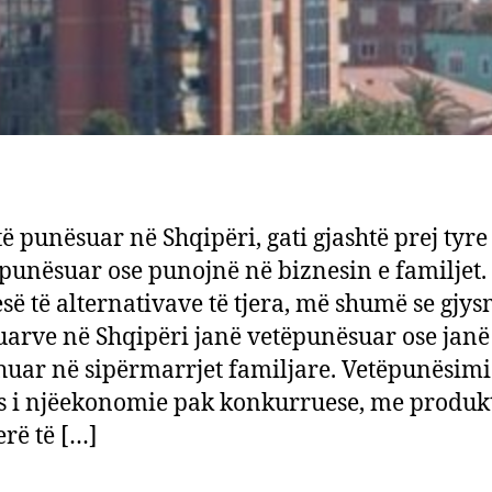
të punësuar në Shqipëri, gati gjashtë prej tyre
ëpunësuar ose punojnë në biznesin e familjet.
ë të alternativave të tjera, më shumë se gjys
arve në Shqipëri janë vetëpunësuar ose janë
uar në sipërmarrjet familjare. Vetëpunësimi
s i njëekonomie pak konkurruese, me produkt
erë të […]