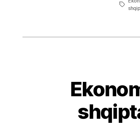
Ekon
Tags
shqi
Ekonomi
shqipt