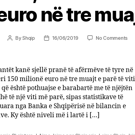
euro në tre mua
on
By
Shqip
16/06/2019
No Comments
Post
Post
Emi
author
date
mb
‘gja
Shq
ntët kanë sjellë pranë të afërmëve të tyre në
sol
ri 150 milionë euro në tre muajt e parë të viti
15
që është pothuajse e barabartë me të njëjtën
mil
eur
ë të një viti më parë, sipas statistikave të
në
uara nga Banka e Shqipërisë në bilancin e
tre
ve. Ky është niveli më i lartë i […]
mu