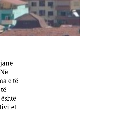
 janë
 Në
ma e të
 të
 është
ivitet