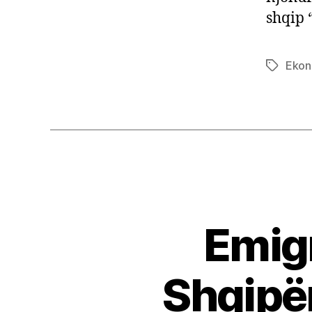
shqip 
Ekon
Tags
Emigr
Shqipër