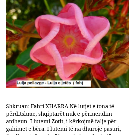
të
posa
ne
shqip
Shkruan: Fahri XHARRA Në lutjet e tona të
përditshme, shqiptarët nuk e përmendim
atdheun. I lutemi Zotit, i kërkojmë falje për
gabimet e bëra. I lutemi të na dhurojë pasuri,