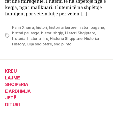
fat dhe mirëqenie. I lutemi të na shpëtojë nga e
keqja, nga i mallkuari. I lutemi të na shpëtojë
familjen; por vetëm lutje për veten […]
Fahri Xharra
,
histori
,
histori arberore
,
histori pagane
,
histori pellasge
,
histori shqip
,
Histori Shqiptare
,
Tags
historia
,
historia ilire
,
Historia Shqiptare
,
Historian
,
History
,
lulja shqiptare
,
shqip.info
KREU
LAJME
SHQIPËRIA
E ARDHMJA
JETË
DITURI