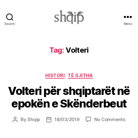
Search
Menu
Shqip.info
Tag:
Volteri
Categories
HISTORI
TË GJITHA
Volteri për shqiptarët në
epokën e Skënderbeut
on
By
Shqip
18/03/2019
No Comments
Post
Post
Volter
author
date
për