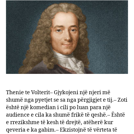
shqip
në
epok
e
Skënd
Thenie te Volterit– Gjykojeni një njeri më
shumë nga pyetjet se sa nga përgjigjet e tij.– Zoti
është një komedian i cili po luan para një
audience e cila ka shumë frikë të qeshë.– Është
e rrezikshme të kesh të drejtë, atëherë kur
qeveria e ka gabim.– Ekzistojnë të vërteta të