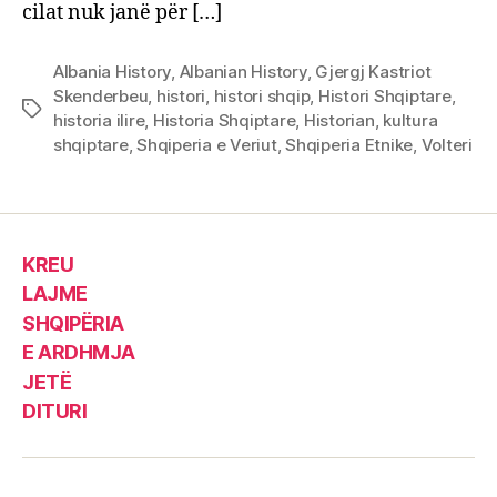
cilat nuk janë për […]
Albania History
,
Albanian History
,
Gjergj Kastriot
Skenderbeu
,
histori
,
histori shqip
,
Histori Shqiptare
,
Tags
historia ilire
,
Historia Shqiptare
,
Historian
,
kultura
shqiptare
,
Shqiperia e Veriut
,
Shqiperia Etnike
,
Volteri
KREU
LAJME
SHQIPËRIA
E ARDHMJA
JETË
DITURI