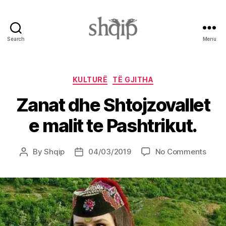
Search
Menu
Shqip.info
Categories
KULTURË
TË GJITHA
Zanat dhe Shtojzovallet
e malit te Pashtrikut.
on
By
Shqip
04/03/2019
No Comments
Post
Post
Zana
author
date
dhe
Shtoj
e
malit
te