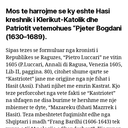
Mos te harrojme se ky eshte Hasi
kreshnik i Klerikut-Katolik dhe
Patriotit vetemohues “Pjeter Bogdani
(1630–1689).
Sipas tezes se formuluar nga kronisti i
Republikes se Raguzes, “Pietro Luccari” ne vitin
1605 (P.Luccari, Annali di Ragusa, Venezia 1605,
Lib-II, paggina. 80), citohet shume qarte se
“Kastriotet” jane me origjine nga nje fshat i
Hasit (Assi). Fshati njihet me emrin Kastrat. Kjo
teze perforcohet nga vete fakti se “Kastriotet”
na shfaqen ne disa burime te hershme me nje
mbiemer te dyte, “Mazareku (fshati Mazrrek i
Hasit). Teza mbeshtetet fuqimisht edhe nga
Shqiptari i madh “Frang Bardhi (1606-1643) tek