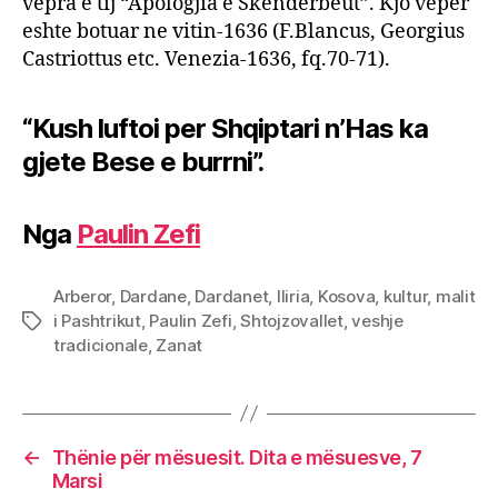
vepra e tij “Apologjia e Skenderbeut”. Kjo veper
eshte botuar ne vitin-1636 (F.Blancus, Georgius
Castriottus etc. Venezia-1636, fq.70-71).
“Kush luftoi per Shqiptari n’Has ka
gjete Bese e burrni”.
Nga
Paulin Zefi
Arberor
,
Dardane
,
Dardanet
,
Iliria
,
Kosova
,
kultur
,
malit
i Pashtrikut
,
Paulin Zefi
,
Shtojzovallet
,
veshje
Tags
tradicionale
,
Zanat
←
Thënie për mësuesit. Dita e mësuesve, 7
Marsi