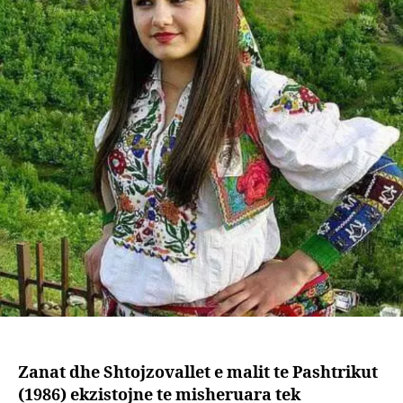
Pasht
Zanat dhe Shtojzovallet e malit te Pashtrikut
(1986) ekzistojne te misheruara tek