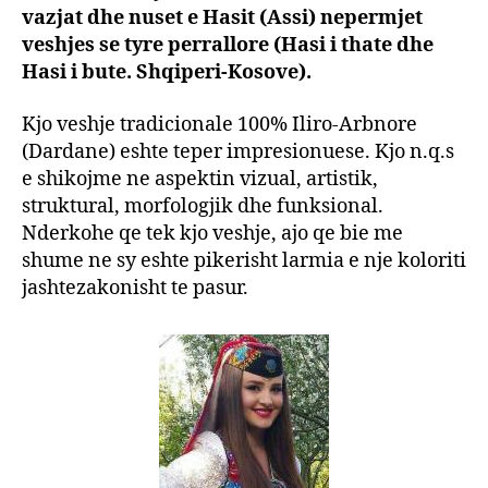
vazjat dhe nuset e Hasit (Assi) nepermjet
veshjes se tyre perrallore (Hasi i thate dhe
Hasi i bute. Shqiperi-Kosove).
Kjo veshje tradicionale 100% Iliro-Arbnore
(Dardane) eshte teper impresionuese. Kjo n.q.s
e shikojme ne aspektin vizual, artistik,
struktural, morfologjik dhe funksional.
Nderkohe qe tek kjo veshje, ajo qe bie me
shume ne sy eshte pikerisht larmia e nje koloriti
jashtezakonisht te pasur.