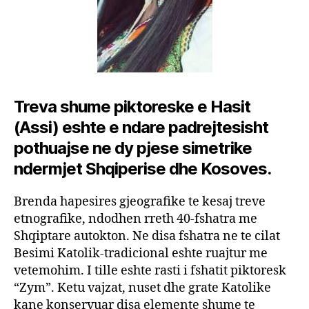
Treva shume piktoreske e Hasit
(Assi) eshte e ndare padrejtesisht
pothuajse ne dy pjese simetrike
ndermjet Shqiperise dhe Kosoves.
Brenda hapesires gjeografike te kesaj treve
etnografike, ndodhen rreth 40-fshatra me
Shqiptare autokton. Ne disa fshatra ne te cilat
Besimi Katolik-tradicional eshte ruajtur me
vetemohim. I tille eshte rasti i fshatit piktoresk
“Zym”. Ketu vajzat, nuset dhe grate Katolike
kane konservuar disa elemente shume te