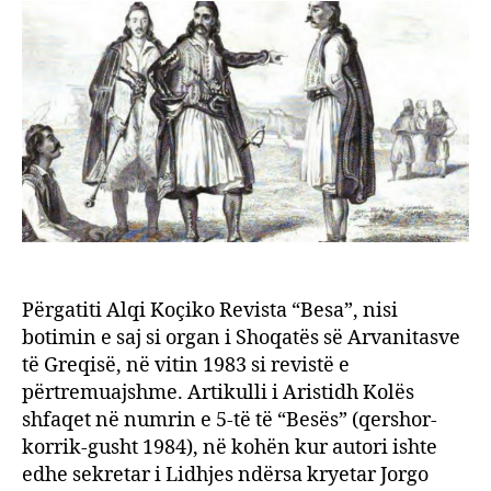
bënë
greqi
Përgatiti Alqi Koçiko Revista “Besa”, nisi
botimin e saj si organ i Shoqatës së Arvanitasve
të Greqisë, në vitin 1983 si revistë e
përtremuajshme. Artikulli i Aristidh Kolës
shfaqet në numrin e 5-të të “Besës” (qershor-
korrik-gusht 1984), në kohën kur autori ishte
edhe sekretar i Lidhjes ndërsa kryetar Jorgo