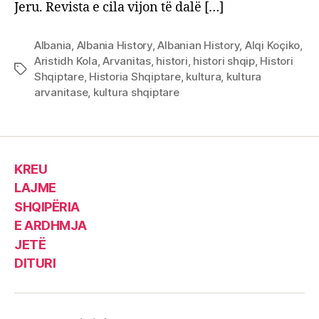
Jeru. Revista e cila vijon të dalë […]
Albania
,
Albania History
,
Albanian History
,
Alqi Koçiko
,
Aristidh Kola
,
Arvanitas
,
histori
,
histori shqip
,
Histori
Tags
Shqiptare
,
Historia Shqiptare
,
kultura
,
kultura
arvanitase
,
kultura shqiptare
KREU
LAJME
SHQIPËRIA
E ARDHMJA
JETË
DITURI