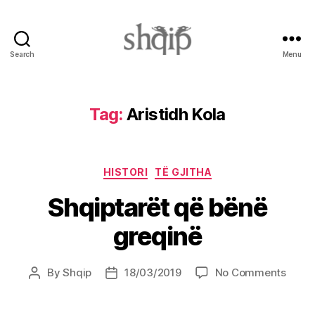
Search
Menu
Shqip.info
Tag:
Aristidh Kola
Categories
HISTORI
TË GJITHA
Shqiptarët që bënë
greqinë
on
By
Shqip
18/03/2019
No Comments
Post
Post
Shqip
author
date
që