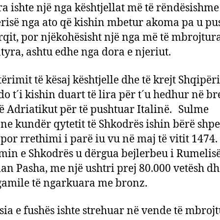
a ishte një nga kështjellat më të rëndësishme
risë nga ato që kishin mbetur akoma pa u pu
rqit, por njëkohësisht një nga më të mbrojtura
tyra, ashtu edhe nga dora e njeriut.
ërimit të kësaj kështjelle dhe të krejt Shqipëri
 do t´i kishin duart të lira për t´u hedhur në b
 të Adriatikut për të pushtuar Italinë. Sulme
ne kundër qytetit të Shkodrës ishin bërë shp
 por rrethimi i parë iu vu në maj të vitit 1474.
min e Shkodrës u dërgua bejlerbeu i Rumelisë
an Pasha, me një ushtri prej 80.000 vetësh d
gamile të ngarkuara me bronz.
sia e fushës ishte strehuar në vende të mbrojt