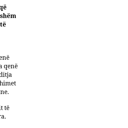
 që
onshëm
 të
qenë
ka qenë
itja
thimet
ne.
t të
ra.