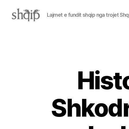
Lajmet e fundit shqip nga trojet Shq
Shqip.info
Histo
Shkodr