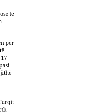
ose të
n
ën për
të
 17
pasi
jithë
Turqit
eth