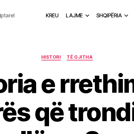
iptare!
KREU
LAJME
SHQIPËRIA
Categories
HISTORI
TË GJITHA
ria e rrethi
ës që trondi