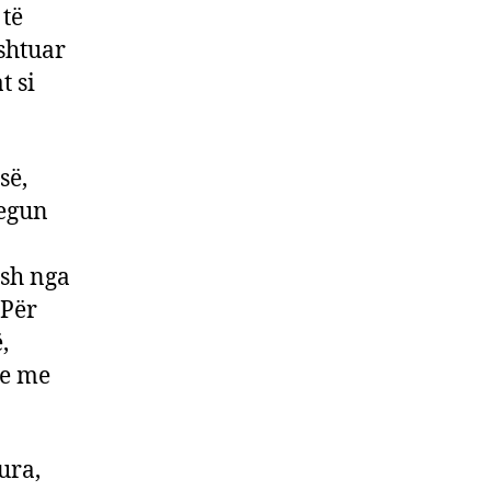
 të
shtuar
t si
së,
regun
esh nga
 Për
,
he me
ura,