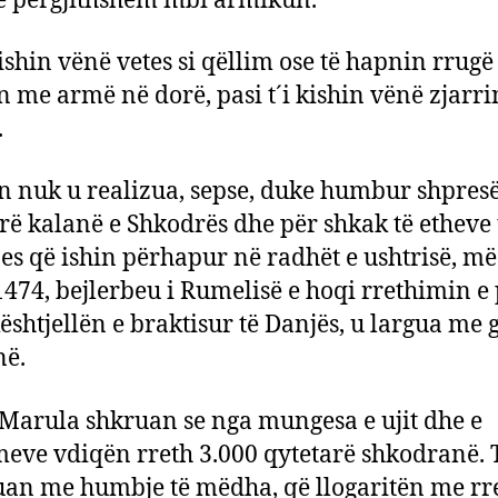
ë përgjithshëm mbi armikun.
kishin vënë vetes si qëllim ose të hapnin rrugë 
n me armë në dorë, pasi t´i kishin vënë zjarri
.
n nuk u realizua, sepse, duke humbur shpres
rë kalanë e Shkodrës dhe për shkak të etheve 
es që ishin përhapur në radhët e ushtrisë, më
1474, bejlerbeu i Rumelisë e hoqi rrethimin e 
kështjellën e braktisur të Danjës, u largua me g
në.
 Marula shkruan se nga mungesa e ujit dhe e
eve vdiqën rreth 3.000 qytetarë shkodranë. 
uan me humbje të mëdha, që llogaritën me rr