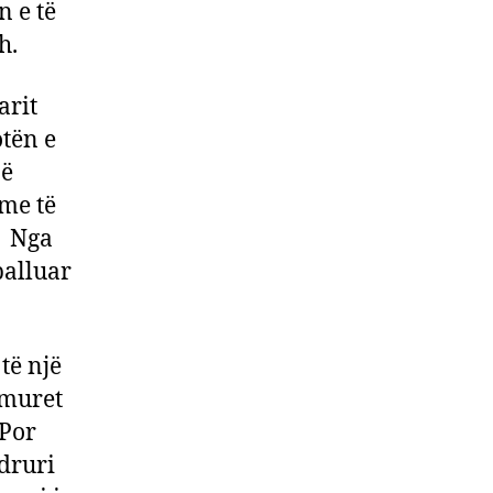
 e të
h.
arit
otën e
në
tme të
. Nga
balluar
të një
 muret
 Por
druri