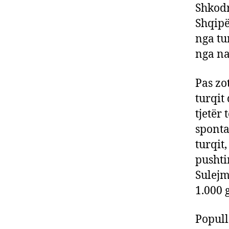
Shkodr
Shqipë
nga tu
nga na
Pas zot
turqit
tjetër
sponta
turqit,
pushti
Sulejm
1.000 
Popull