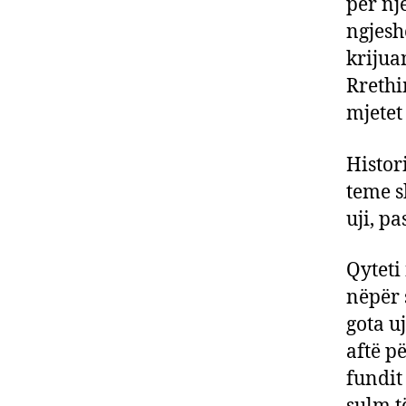
për nj
ngjesh
krijua
Rrethi
mjetet
Histor
teme s
uji, pa
Qyteti
nëpër s
gota u
aftë p
fundit