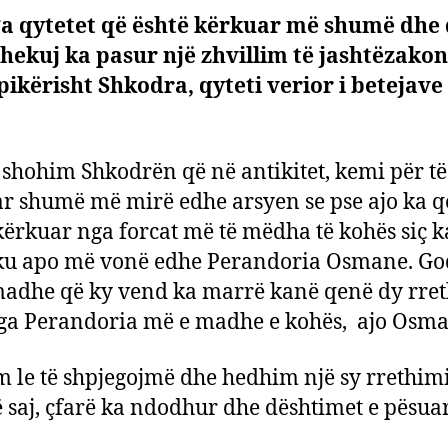
ga qytetet që është kërkuar më shumë dhe
hekuj ka pasur një zhvillim të jashtëzak
pikërisht Shkodra, qyteti verior i betejave
 shohim Shkodrën që në antikitet, kemi për të
r shumë më mirë edhe arsyen se pse ajo ka 
kërkuar nga forcat më të mëdha të kohës siç 
u apo më vonë edhe Perandoria Osmane. God
adhe që ky vend ka marrë kanë qenë dy rre
nga Perandoria më e madhe e kohës, ajo Osma
lim le të shpjegojmë dhe hedhim një sy rrethimi
ë saj, çfarë ka ndodhur dhe dështimet e pësua