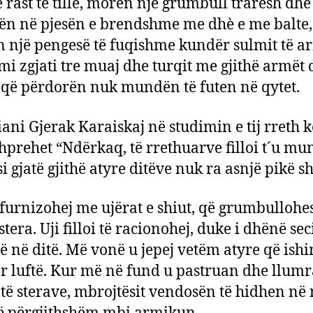
ë rast të tillë, morën një grumbull trarësh dhe 
ën në pjesën e brendshme me dhè e me balte,
n një pengesë të fuqishme kundër sulmit të a
mi zgjati tre muaj dhe turqit me gjithë armët
 që përdorën nuk mundën të futen në qytet.
iani Gjerak Karaiskaj në studimin e tij rreth k
hprehet “Ndërkaq, të rrethuarve filloi t´u mu
si gjatë gjithë atyre ditëve nuk ra asnjë pikë sh
 furnizohej me ujërat e shiut, që grumbullohe
tera. Uji filloi të racionohej, duke i dhënë seci
jë në ditë. Më vonë u jepej vetëm atyre që ishi
ër luftë. Kur më në fund u pastruan dhe llumr
 të sterave, mbrojtësit vendosën të hidhen në 