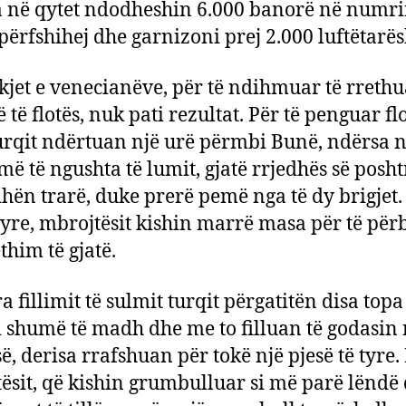
 në qytet ndodheshin 6.000 banorë në numrin
 përfshihej dhe garnizoni prej 2.000 luftëtarës
kjet e venecianëve, për të ndihmuar të rrethu
të flotës, nuk pati rezultat. Për të penguar fl
turqit ndërtuan një urë përmbi Bunë, ndërsa 
 më të ngushta të lumit, gjatë rrjedhës së posh
odhën trarë, duke prerë pemë nga të dy brigjet
tyre, mbrojtësit kishin marrë masa për të për
thim të gjatë.
 fillimit të sulmit turqit përgatitën disa topa 
i shumë të madh dhe me to filluan të godasin
së, derisa rrafshuan për tokë një pjesë të tyre.
ësit, që kishin grumbulluar si më parë lëndë 