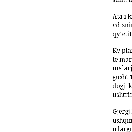
sulm t
Ata i 
vdisni
qytetit
Ky pla
të mar
malarj
gusht 
dogji 
ushtri
Gjergj
ushqim
u larg