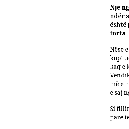
Një n
ndër s
është 
forta.
Nëse e
kuptua
kaq e 
Vendik
më e m
e saj 
Si fil
parë t