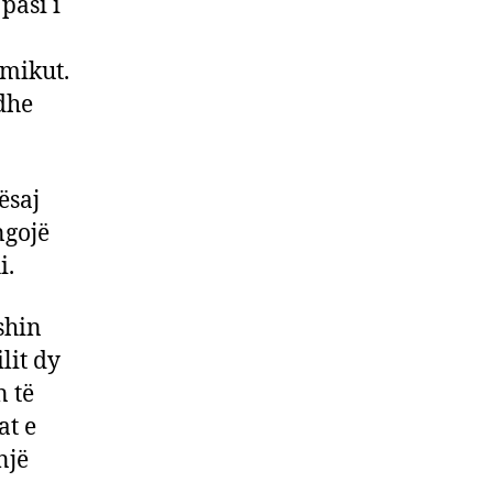
pasi i
rmikut.
 dhe
ësaj
ngojë
i.
shin
lit dy
n të
at e
një