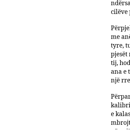
ndërsa
cilëve
Përpje
me anë 
tyre, 
pjesët
tij, h
ana e 
një rre
Përpara
kalibr
e kala
mbrojt