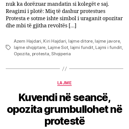
nuk ka dorëzuar mandatin si kolegët e saj.
Reagimi i plotë: Miq të dashur protestues
Protesta e sotme ishte simbol i uraganit opozitar
dhe mbi të gjitha revoltës […]
Azem Hajdari
,
Kiri Hajdari
,
lajme ditore
,
lajme javore
,
lajme shqiptare
,
Lajme Sot
,
lajmi fundit
,
Lajmi i fundit
,
Tags
Opozita
,
protesta
,
Shqiperia
Categories
LAJME
Kuvendi në seancë,
opozita grumbullohet në
protestë