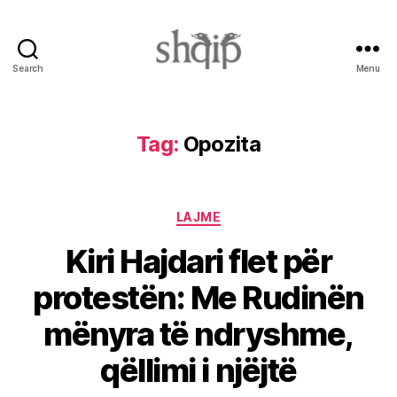
Search
Menu
Shqip.info
Tag:
Opozita
Categories
LAJME
Kiri Hajdari flet për
protestën: Me Rudinën
mënyra të ndryshme,
qëllimi i njëjtë