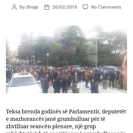
on
By
Shqip
26/02/2019
No Comments
Post
Post
Kuven
author
date
në
seanc
opozi
grumb
në
prote
Teksa brenda godinës së Parlamentit, deputetët
e mazhorancës janë grumbulluar për të
zhvilluar seancën plenare, një grup