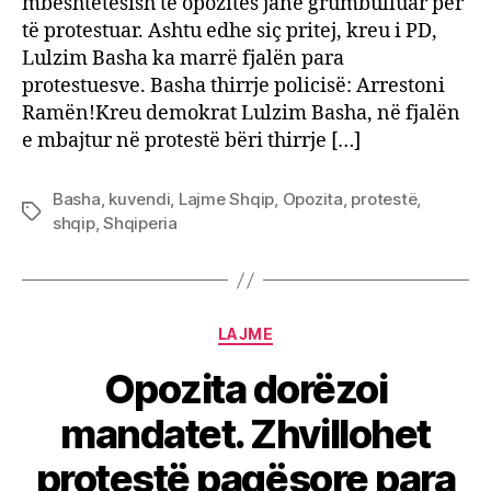
mbështetësish të opozitës janë grumbulluar për
të protestuar. Ashtu edhe siç pritej, kreu i PD,
Lulzim Basha ka marrë fjalën para
protestuesve. Basha thirrje policisë: Arrestoni
Ramën!Kreu demokrat Lulzim Basha, në fjalën
e mbajtur në protestë bëri thirrje […]
Basha
,
kuvendi
,
Lajme Shqip
,
Opozita
,
protestë
,
Tags
shqip
,
Shqiperia
Categories
LAJME
Opozita dorëzoi
mandatet. Zhvillohet
protestë paqësore para