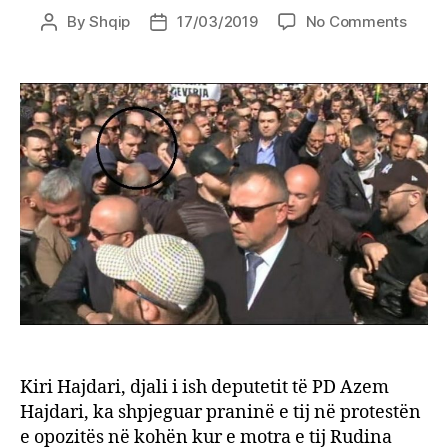
on
By
Shqip
17/03/2019
No Comments
Post
Post
Kiri
author
date
Hajda
flet
për
prote
Me
Rudin
mëny
të
ndrys
qëllim
i
njëjtë
Kiri Hajdari, djali i ish deputetit të PD Azem
Hajdari, ka shpjeguar praninë e tij në protestën
e opozitës në kohën kur e motra e tij Rudina