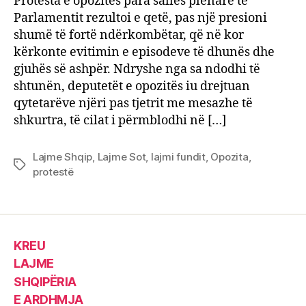
Protesta e opozitës para sallës plenare të
Parlamentit rezultoi e qetë, pas një presioni
shumë të fortë ndërkombëtar, që në kor
kërkonte evitimin e episodeve të dhunës dhe
gjuhës së ashpër. Ndryshe nga sa ndodhi të
shtunën, deputetët e opozitës iu drejtuan
qytetarëve njëri pas tjetrit me mesazhe të
shkurtra, të cilat i përmblodhi në […]
Lajme Shqip
,
Lajme Sot
,
lajmi fundit
,
Opozita
,
Tags
protestë
KREU
LAJME
SHQIPËRIA
E ARDHMJA