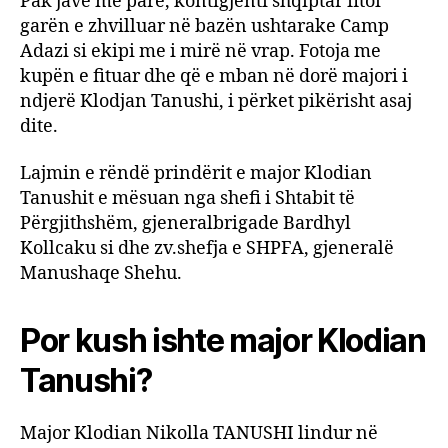
Pak javë me parë, kontigjenti shqiptar fitoi
garën e zhvilluar në bazën ushtarake Camp
Adazi si ekipi me i mirë në vrap. Fotoja me
kupën e fituar dhe që e mban në dorë majori i
ndjerë Klodjan Tanushi, i përket pikërisht asaj
dite.
Lajmin e rëndë prindërit e major Klodian
Tanushit e mësuan nga shefi i Shtabit të
Përgjithshëm, gjeneralbrigade Bardhyl
Kollcaku si dhe zv.shefja e SHPFA, gjeneralë
Manushaqe Shehu.
Por kush ishte major Klodian
Tanushi?
Major Klodian Nikolla TANUSHI lindur në