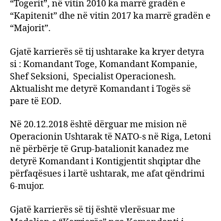
“Togerit”, në vitin 2010 ka marrë gradën e
“Kapitenit” dhe në vitin 2017 ka marrë gradën e
“Majorit”.
Gjatë karrierës së tij ushtarake ka kryer detyra
si : Komandant Toge, Komandant Kompanie,
Shef Seksioni, Specialist Operacionesh.
Aktualisht me detyrë Komandant i Togës së
pare të EOD.
Në 20.12.2018 është dërguar me mision në
Operacionin Ushtarak të NATO-s në Riga, Letoni
në përbërje të Grup-batalionit kanadez me
detyrë Komandant i Kontigjentit shqiptar dhe
përfaqësues i lartë ushtarak, me afat qëndrimi
6-mujor.
Gjatë karrierës së tij është vlerësuar me