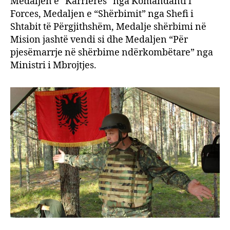
Medaljen e “Karrierës” nga Komandanti i
Forces, Medaljen e “Shërbimit” nga Shefi i
Shtabit të Përgjithshëm, Medalje shërbimi në
Mision jashtë vendi si dhe Medaljen “Për
pjesëmarrje në shërbime ndërkombëtare” nga
Ministri i Mbrojtjes.