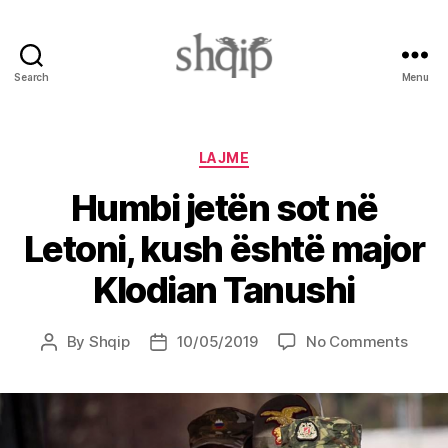
Search
Menu
Shqip.info
Categories
LAJME
Humbi jetën sot në
Letoni, kush është major
Klodian Tanushi
on
By
Shqip
10/05/2019
No Comments
Post
Post
Humb
author
date
jetën
sot
në