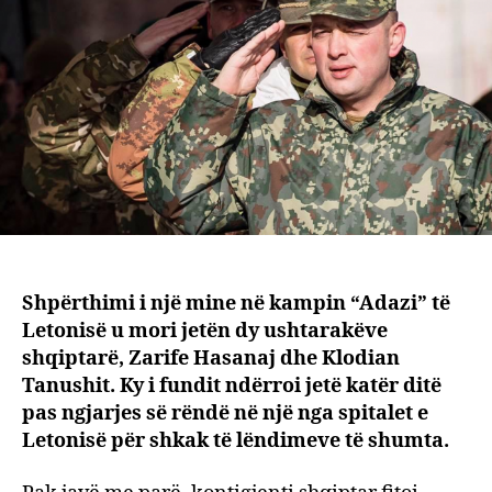
Letoni
kush
është
major
Klodi
Tanus
Shpërthimi i një mine në kampin “Adazi” të
Letonisë u mori jetën dy ushtarakëve
shqiptarë, Zarife Hasanaj dhe Klodian
Tanushit. Ky i fundit ndërroi jetë katër ditë
pas ngjarjes së rëndë në një nga spitalet e
Letonisë për shkak të lëndimeve të shumta.