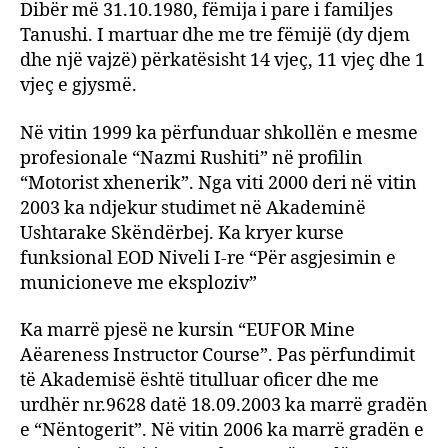
Dibër më 31.10.1980, fëmija i pare i familjes
Tanushi. I martuar dhe me tre fëmijë (dy djem
dhe një vajzë) përkatësisht 14 vjeç, 11 vjeç dhe 1
vjeç e gjysmë.
Në vitin 1999 ka përfunduar shkollën e mesme
profesionale “Nazmi Rushiti” në profilin
“Motorist xhenerik”. Nga viti 2000 deri në vitin
2003 ka ndjekur studimet në Akademinë
Ushtarake Skëndërbej. Ka kryer kurse
funksional EOD Niveli I-re “Për asgjesimin e
municioneve me eksploziv”
Ka marrë pjesë ne kursin “EUFOR Mine
Aëareness Instructor Course”. Pas përfundimit
të Akademisë është titulluar oficer dhe me
urdhër nr.9628 datë 18.09.2003 ka marrë gradën
e “Nëntogerit”. Në vitin 2006 ka marrë gradën e