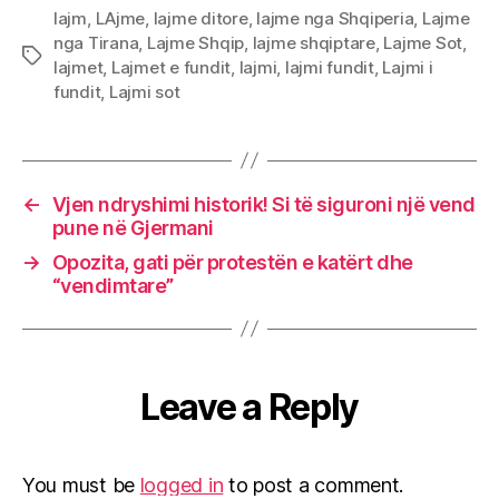
lajm
,
LAjme
,
lajme ditore
,
lajme nga Shqiperia
,
Lajme
nga Tirana
,
Lajme Shqip
,
lajme shqiptare
,
Lajme Sot
,
Tags
lajmet
,
Lajmet e fundit
,
lajmi
,
lajmi fundit
,
Lajmi i
fundit
,
Lajmi sot
←
Vjen ndryshimi historik! Si të siguroni një vend
pune në Gjermani
→
Opozita, gati për protestën e katërt dhe
“vendimtare”
Leave a Reply
You must be
logged in
to post a comment.