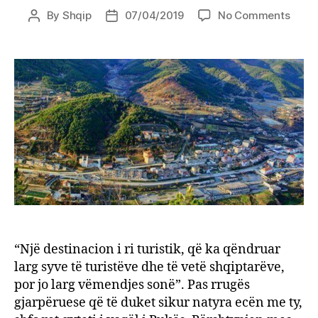
on
By
Shqip
07/04/2019
No Comments
Post
Post
Puka
author
date
si
desti
turist
Shtëp
ku
dha
mësi
Migje
është
kthye
në
muze
“Një destinacion i ri turistik, që ka qëndruar
larg syve të turistëve dhe të vetë shqiptarëve,
por jo larg vëmendjes sonë”. Pas rrugës
gjarpëruese që të duket sikur natyra ecën me ty,