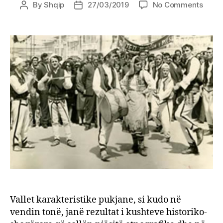
on
By
Shqip
27/03/2019
No Comments
Post
Post
Karak
author
date
e
valle
pukja
Vallja
e
Kabas
Vallet karakteristike pukjane, si kudo në
vendin tonë, janë rezultat i kushteve historiko-