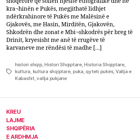
shoqërore që sollën njësitë etnografike dhe në
kra¬hinën e Pukës, megjithatë lidhjet
ndërkrahinore të Pukës me Malësinë e
Gjakovës, me Hasin, Mirditën, Gjakovën,
Shkodrën dhe zonat e Mbi¬shkodrës për breg të
Drinit, kryesisht me anë të rrugëve të
karvaneve me rëndësi të madhe […]
histori shqip
,
Histori Shqiptare
,
Historia Shqiptare
,
kultura
,
kultura shqiptare
,
puka
,
qyteti pukës
,
Vallja e
Tags
Kabashit
,
vallja pukjane
KREU
LAJME
SHQIPËRIA
E ARDHMJA