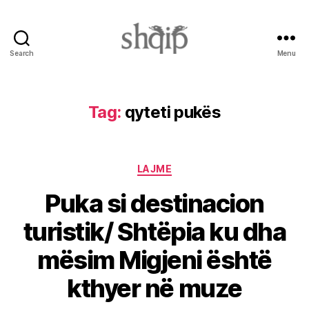
Search
Menu
Shqip.info
Tag:
qyteti pukës
Categories
LAJME
Puka si destinacion
turistik/ Shtëpia ku dha
mësim Migjeni është
kthyer në muze