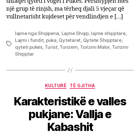
shfaqet qyteti i vogël i Pukës. Përshtypjen mes
një grup të rinjsh, ma tërheq djali 5 vjeçar që
vullnetarisht kujdeset për vendlindjen e […]
lajme nga Shqiperia
,
Lajme Shqip
,
lajme shqiptare
,
Lajmi i fundit
,
puka
,
Qytetaret
,
Qytete Shqiptare
,
Tags
qyteti pukës
,
Turist
,
Turizem
,
Turizmi Malor
,
Turizmi
Shqiptar
Categories
KULTURË
TË GJITHA
Karakteristikë e valles
pukjane: Vallja e
Kabashit