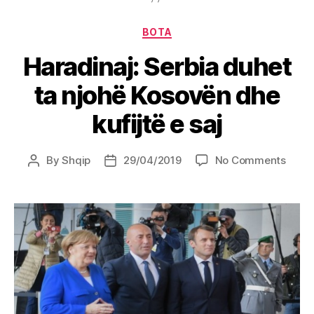
Categories
BOTA
Haradinaj: Serbia duhet
ta njohë Kosovën dhe
kufijtë e saj
on
By
Shqip
29/04/2019
No Comments
Post
Post
Harad
author
date
Serbi
duhe
ta
njohë
Koso
dhe
kufijt
e
saj