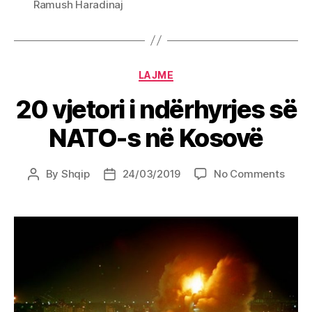
Ramush Haradinaj
Categories
LAJME
20 vjetori i ndërhyrjes së
NATO-s në Kosovë
on
By
Shqip
24/03/2019
No Comments
Post
Post
20
author
date
vjetor
i
ndërh
së
NATO
s
në
Koso