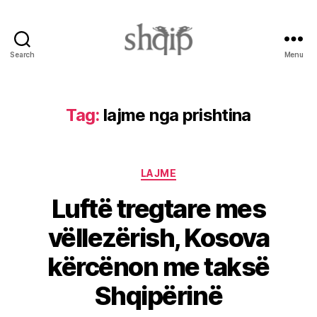
Search
Menu
Shqip.info
Tag:
lajme nga prishtina
Categories
LAJME
Luftë tregtare mes
vëllezërish, Kosova
kërcënon me taksë
Shqipërinë