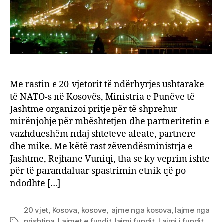
Me rastin e 20-vjetorit të ndërhyrjes ushtarake
të NATO-s në Kosovës, Ministria e Punëve të
Jashtme organizoi pritje për të shprehur
mirënjohje për mbështetjen dhe partneritetin e
vazhdueshëm ndaj shteteve aleate, partnere
dhe mike. Me këtë rast zëvendësministrja e
Jashtme, Rejhane Vuniqi, tha se ky veprim ishte
për të parandaluar spastrimin etnik që po
ndodhte […]
20 vjet
,
Kosova
,
kosove
,
lajme nga kosova
,
lajme nga
prishtina
,
Lajmet e fundit
,
lajmi fundit
,
Lajmi i fundit
,
Tags