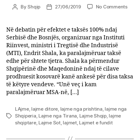
on
By
Shqip
27/06/2019
No Comments
Post
Post
Luftë
author
date
tregt
mes
Në debatin për efektet e taksës 100% ndaj
vëllez
Serbisë dhe Bosnjës, organizuar nga Instituti
Koso
Riinvest, ministri i Tregtisë dhe Industrisë
kërc
(MTI), Endrit Shala, ka paralajmëruar taksë
me
edhe për shtete tjetra. Shala ka përmendur
taksë
Shqipërinë dhe Maqedoninë ndaj të cilave
Shqip
prodhuesit kosovarë kanë ankesë për disa taksa
të këtyre vendeve. “Unë veç i kam
paralajmëruar MSA-në, […]
LAjme
,
lajme ditore
,
lajme nga prishtina
,
lajme nga
Shqiperia
,
Lajme nga Tirana
,
Lajme Shqip
,
lajme
Tags
shqiptare
,
Lajme Sot
,
lajmet
,
Lajmet e fundit