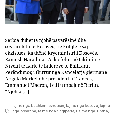
Serbia duhet ta njohë pavarësinë dhe
sovranitetin e Kosovës, në kufijtë e saj
ekzistues, ka thënë kryeministri i Kosovës,
Eamush Haradinaj. Ai ka folur në takimin e
Nivelit të Lartë të Liderëve të Ballkanit
Perëndimor, i thirrur nga Kancelarja gjermane
Angela Merkel dhe presidenti i Francës,
Emmanuel Macron, i cili u mbajt në Berlin.
“Njohja […]
lajme nga bashkimi evropian
,
lajme nga kosova
,
lajme
nga prishtina
,
lajme nga Shqiperia
,
Lajme nga Tirana
,
Tags